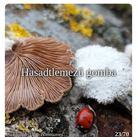
Hasadtlemezű gomba
23/70
Schizophyllum commune