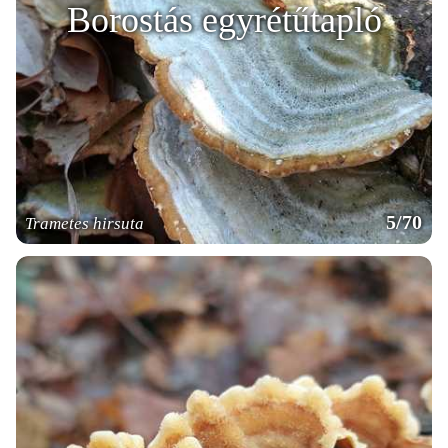
Borostás egyrétűtapló
5/70
Trametes hirsuta