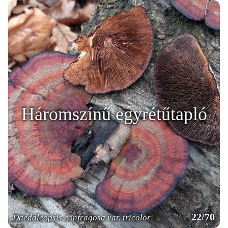
Háromszínű egyrétűtapló
22/70
Daedaleopsis confragosa var. tricolor