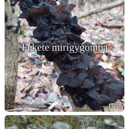
Fekete mirigygomba
17/70
Exidia glandulosa