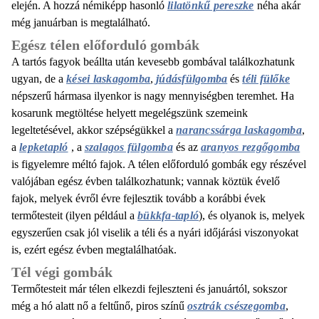
elején. A hozzá némiképp hasonló
lilatönkű pereszke
néha akár
még januárban is megtalálható.
Egész télen előforduló gombák
A tartós fagyok beállta után kevesebb gombával találkozhatunk
ugyan, de a
kései laskagomba
,
júdásfülgomba
és
téli fülőke
népszerű hármasa ilyenkor is nagy mennyiségben teremhet. Ha
kosarunk megtöltése helyett megelégszünk szemeink
legeltetésével, akkor szépségükkel a
narancssárga laskagomba
,
a
lepketapló
, a
szalagos fülgomba
és az
aranyos rezgőgomba
is figyelemre méltó fajok. A télen előforduló gombák egy részével
valójában egész évben találkozhatunk; vannak köztük évelő
fajok, melyek évről évre fejlesztik tovább a korábbi évek
termőtesteit (ilyen például a
bükkfa-tapló
), és olyanok is, melyek
egyszerűen csak jól viselik a téli és a nyári időjárási viszonyokat
is, ezért egész évben megtalálhatóak.
Tél végi gombák
Termőtesteit már télen elkezdi fejleszteni és januártól, sokszor
még a hó alatt nő a feltűnő, piros színű
osztrák csészegomba
,