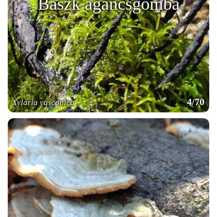
Baszk agancsgomba
4/70
Xylaria vasconica