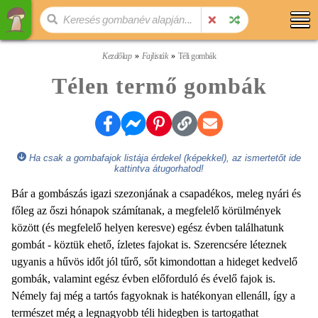
Kezdőlap
Fajlisták
Téli gombák
Télen termő gombák
Ha csak a gombafajok listája érdekel (képekkel), az ismertetőt ide
kattintva átugorhatod!
Bár a gombászás igazi szezonjának a csapadékos, meleg nyári és
főleg az őszi hónapok számítanak, a megfelelő körülmények
között (és megfelelő helyen keresve) egész évben találhatunk
gombát - köztük ehető, ízletes fajokat is. Szerencsére léteznek
ugyanis a hűvös időt jól tűrő, sőt kimondottan a hideget kedvelő
gombák, valamint egész évben előforduló és évelő fajok is.
Némely faj még a tartós fagyoknak is hatékonyan ellenáll, így a
természet még a legnagyobb téli hidegben is tartogathat