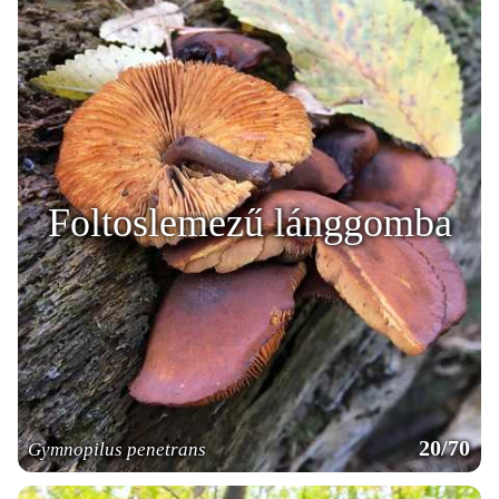
Foltoslemezű lánggomba
20/70
Gymnopilus penetrans