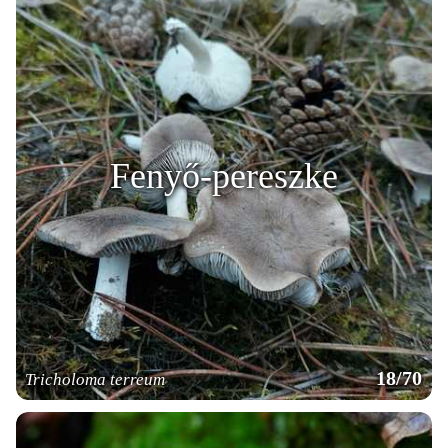
Fenyő-pereszke
18/70
Tricholoma terreum