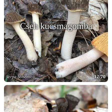
Cseh kucsmagomba
12/70
Verpa bohemica