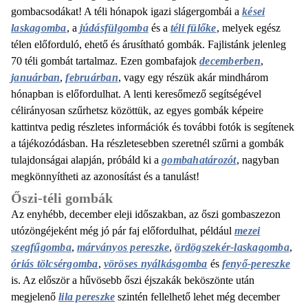
gombacsodákat! A téli hónapok igazi slágergombái a
kései
laskagomba
, a
júdásfülgomba
és a
téli fülőke
, melyek egész
télen előforduló, ehető és árusítható gombák. Fajlistánk jelenleg
70
téli gombát tartalmaz. Ezen gombafajok
decemberben
,
januárban
,
februárban
, vagy egy részük akár mindhárom
hónapban is előfordulhat. A lenti keresőmező segítségével
célirányosan szűrhetsz közöttük, az egyes gombák képeire
kattintva pedig részletes információk és további fotók is segítenek
a tájékozódásban. Ha részletesebben szeretnél szűrni a gombák
tulajdonságai alapján, próbáld ki a
gombahatározót
, nagyban
megkönnyítheti az azonosítást és a tanulást!
Őszi-téli gombák
Az enyhébb, december eleji időszakban, az őszi gombaszezon
utózöngéjeként még jó pár faj előfordulhat, például
mezei
szegfűgomba
,
márványos pereszke
,
ördögszekér-laskagomba
,
óriás tölcsérgomba
,
vöröses nyálkásgomba
és
fenyő-pereszke
is. Az először a hűvösebb őszi éjszakák beköszönte után
megjelenő
lila pereszke
szintén fellelhető lehet még december