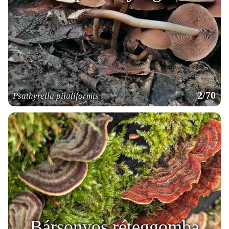
2/70
Psathyrella piluliformis
Bársonyos réteggomba