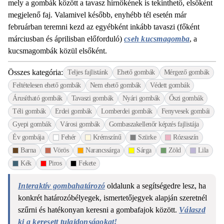
mely a gombák között a tavasz hírnökének is tekinthető, elsőként
megjelenő faj. Valamivel később, enyhébb tél esetén már
februárban teremni kezd az egyébként inkább tavaszi (főként
márciusban és áprilisban előforduló)
cseh kucsmagomba
, a
kucsmagombák közül elsőként.
Összes kategória:
Teljes fajlistánk
Ehető gombák
Mérgező gombák
Feltételesen ehető gombák
Nem ehető gombák
Védett gombák
Árusítható gombák
Tavaszi gombák
Nyári gombák
Őszi gombák
Téli gombák
Erdei gombák
Lomberdei gombák
Fenyvesek gombái
Gyepi gombák
Városi gombák
Gombaszakellenőr képzés fajlistája
Év gombája
Fehér
Krémszínű
Szürke
Rózsaszín
Barna
Vörös
Narancssárga
Sárga
Zöld
Lila
Kék
Piros
Fekete
Interaktív gombahatározó
oldalunk a segítségedre lesz, ha
konkrét határozóbélyegek, ismertetőjegyek alapján szeretnél
szűrni és hatékonyan keresni a gombafajok között.
Válaszd
ki a keresett tulajdonságokat!