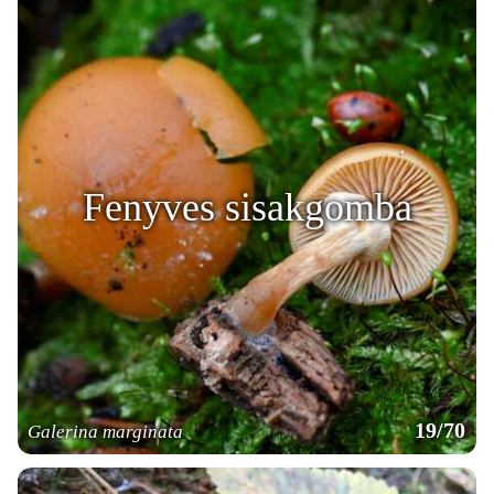
Fenyves sisakgomba
19/70
Galerina marginata