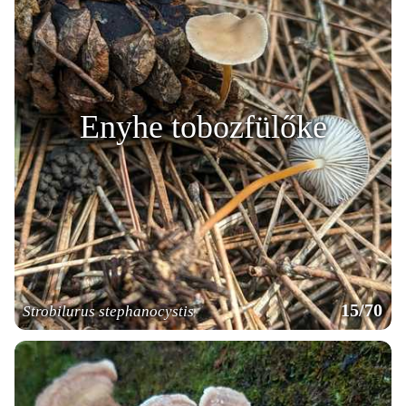
Enyhe tobozfülőke
15/70
Strobilurus stephanocystis