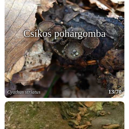
Csíkos pohárgomba
13/70
Cyathus striatus