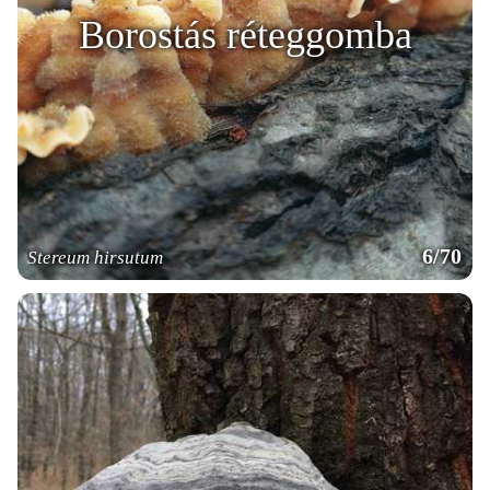
Borostás réteggomba
6/70
Stereum hirsutum