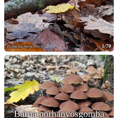
1/70
Tremella mesenterica
Barna porhanyósgomba