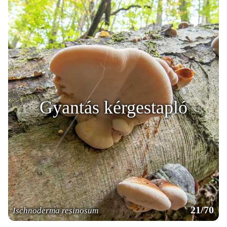
Gyantás kérgestapló
21/70
Ischnoderma resinosum