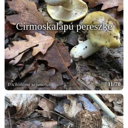
Cirmoskalapú pereszke
11/70
Tricholoma sejunctum