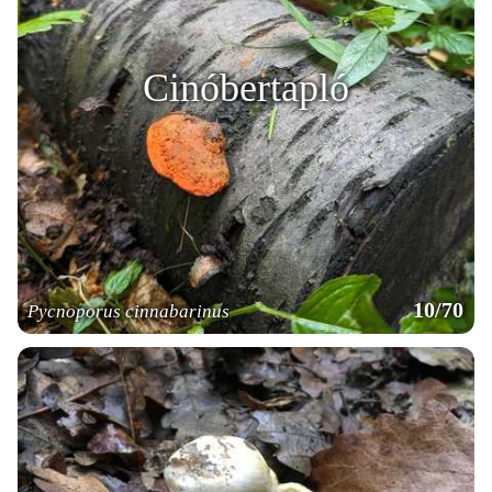
Cinóbertapló
10/70
Pycnoporus cinnabarinus