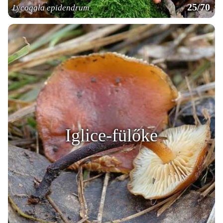
25/70
Lycogala epidendrum
Iglice-fülőke