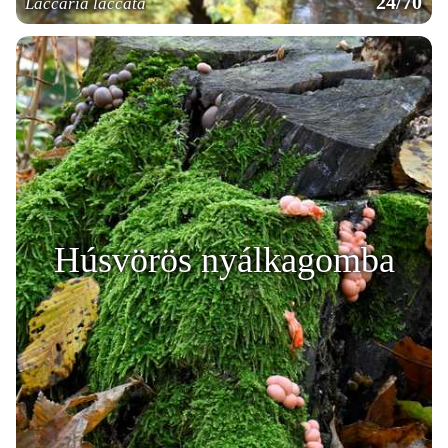
24/70
Laccaria laccata
Húsvörös nyálkagomba