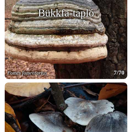
Bükkfa-tapló
7/70
Fomes fomentarius