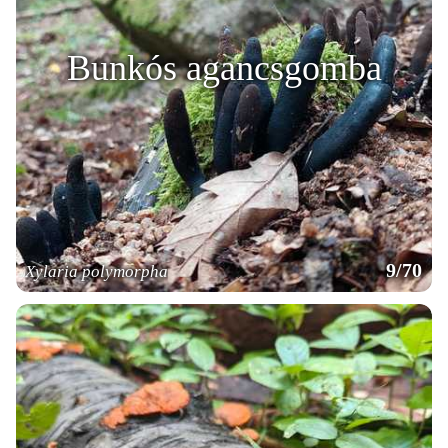
Bunkós agancsgomba
9/70
Xylaria polymorpha