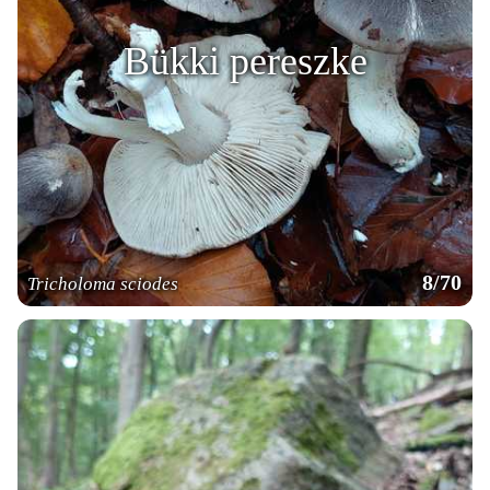
Bükki pereszke
8/70
Tricholoma sciodes