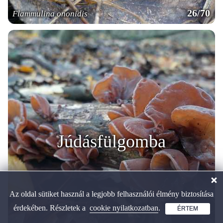
26/70
Flammulina ononidis
Júdásfülgomba
Az oldal sütiket használ a legjobb felhasználói élmény biztosítása
érdekében. Részletek a
cookie nyilatkozatban
.
ÉRTEM