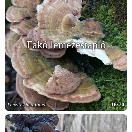
Fakó lemezestapló
16/70
Lenzites betulinus