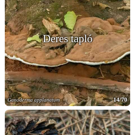
Deres tapló
14/70
Ganoderma applanatum