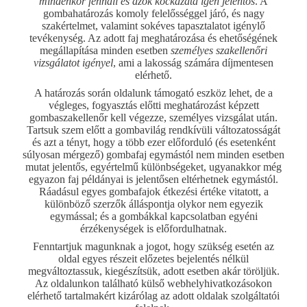
mindenkor fennáll és azok kockázata igen jelentős
. A
gombahatározás komoly felelősséggel járó, és nagy
szakértelmet, valamint sokéves tapasztalatot igénylő
tevékenység. Az adott faj meghatározása és ehetőségének
megállapítása minden esetben
személyes szakellenőri
vizsgálatot igényel
, ami a lakosság számára díjmentesen
elérhető.
A határozás során oldalunk támogató eszköz lehet, de a
végleges, fogyasztás előtti meghatározást képzett
gombaszakellenőr kell végezze, személyes vizsgálat után.
Tartsuk szem előtt a gombavilág rendkívüli változatosságát
és azt a tényt, hogy a több ezer előforduló (és esetenként
súlyosan mérgező) gombafaj egymástól nem minden esetben
mutat jelentős, egyértelmű különbségeket, ugyanakkor még
egyazon faj példányai is jelentősen eltérhetnek egymástól.
Ráadásul egyes gombafajok étkezési értéke vitatott, a
különböző szerzők álláspontja olykor nem egyezik
egymással; és a gombákkal kapcsolatban egyéni
érzékenységek is előfordulhatnak.
Fenntartjuk magunknak a jogot, hogy szükség esetén az
oldal egyes részeit előzetes bejelentés nélkül
megváltoztassuk, kiegészítsük, adott esetben akár töröljük.
Az oldalunkon található külső webhelyhivatkozásokon
elérhető tartalmakért kizárólag az adott oldalak szolgáltatói