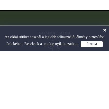
GOMBACSODA
Az oldal sütiket használ a legjobb felhasználói élmény biztosítása
érdekében. Részletek a
cookie nyilatkozatban
.
ÉRTEM
Interaktív gombahatározó
és játékos tanulás.
OLDALAINK
Gombahatározó
Játékos tanulás gombákról