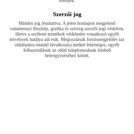
felelnek.
Szerzői jog
Minden jog fenntartva. A jelen honlapon megjelenő
valamennyi fénykép, grafika és szöveg szerzői jogi védelem,
illetve a szellemi termékek védelmére vonatkozó egyéb
törvények hatálya alá esik. Megosztásuk forrásmegjelölés (az
oldalunkra mutató hivatkozás) mellett lehetséges, egyéb
felhasználásuk az oldal tulajdonosának írásbeli
beleegyezéséhez kötött.