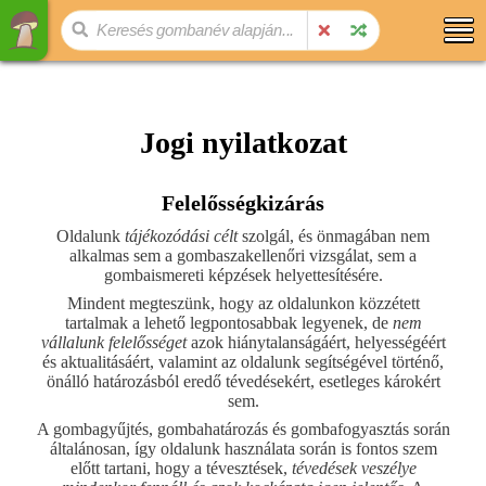
Jogi nyilatkozat
Felelősségkizárás
Oldalunk
tájékozódási célt
szolgál, és önmagában nem
alkalmas sem a gombaszakellenőri vizsgálat, sem a
gombaismereti képzések helyettesítésére.
Mindent megteszünk, hogy az oldalunkon közzétett
tartalmak a lehető legpontosabbak legyenek, de
nem
vállalunk felelősséget
azok hiánytalanságáért, helyességéért
és aktualitásáért, valamint az oldalunk segítségével történő,
önálló határozásból eredő tévedésekért, esetleges károkért
sem.
A gombagyűjtés, gombahatározás és gombafogyasztás során
általánosan, így oldalunk használata során is fontos szem
előtt tartani, hogy a tévesztések,
tévedések veszélye