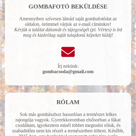
GOMBAFOTÓ BEKÜLDÉSE
Amennyiben szívesen látnád saját gombafotódat az
oldalon, örömmel várjuk az e-mail címünkre!
Kérjük a találat dátumát és tájegységét (pl. Vértes) is írd
meg és kizárólag saját tulajdonú képeket küldj!
Írj nekünk:
gombacsoda@gmail.com
RÓLAM
Sok más gombászhoz hasonlóan a természet lelkes
rajongója vagyok. Gyerekkoromban elsősorban a fákat
csodáltam, igyekeztem minél többet megtudni róluk, és
szabadidőm nem kis részét a természetben tölteni. Később,