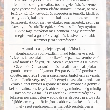
2015-ben, egy barátokkal szervezett erdei túra során
feltűnően sok, igen változatos megjelenésű, és szemet
gyönyörködtető gomba kísérte utunkat. Pirosak, barnák,
fehérek, sárgák, egyedül és csoportosan termők, kicsik és
nagyobbak, kalaposak, nem kalaposak, lemezesek, nem
lemezesek. Akkor még egyiküket sem ismertük, azonban
látványuk és sokféleségük varázslatos élményt nyújtott.
Ekkor fogalmazódott meg bennem, hogy szeretném
megismerni a gombák világát, és kicsivel nyitottabb
szemmel járni a természetet.
A tanulást a legelején egy ajándékba kapott
gombászkönyvből kezdtem, majd felismerve a sok
évtizedes tapasztalattal rendelkező, képzett szakemberektől
való tanulás előnyeit, 2017-ben elvégeztem a Dr. Vasas
Gizella és Dr. Locsmándi Csaba által tartott alapfokú
gombaismereti tanfolyamot. Ezt pár év önálló gombászás
követte, majd 2021-ben a szakellenőri tanfolyam és vizsga.
A szakellenőr végzettség több évnyi tapasztalat birtokában
kiváló alapot biztosít a gombászáshoz, azonban a gombák
kellően változatos lények ahhoz, hogy mindezt még mindig
inkább csak a tanulás kezdetének, semmint végének
lehessen nevezni. Jelen weboldalra is elsősorban a további
fejlődésem egyik, sőt legfontosabb eszközeként tekintek,
mely segít rendszerezni és mélyebb részleteiben is