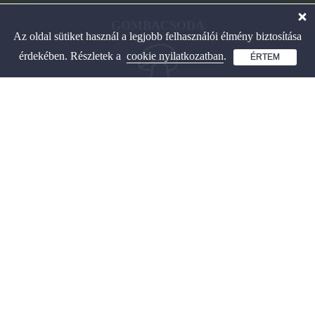
GOMBACSODA
Az oldal sütiket használ a legjobb felhasználói élmény biztosítása
érdekében. Részletek a
cookie nyilatkozatban
.
ÉRTEM
Interaktív gombahatározó
és játékos tanulás.
OLDALAINK
Gombahatározó
Játékos tanulás gombákról
Hasznos fajlisták gombákhoz
Gombapárok összehasonlítása