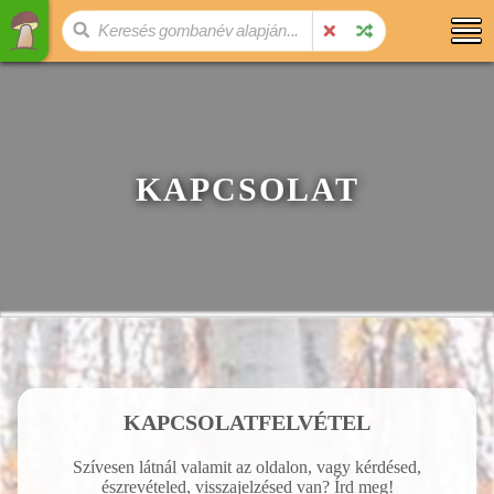
KAPCSOLAT
KAPCSOLATFELVÉTEL
Szívesen látnál valamit az oldalon, vagy kérdésed,
észrevételed, visszajelzésed van? Írd meg!