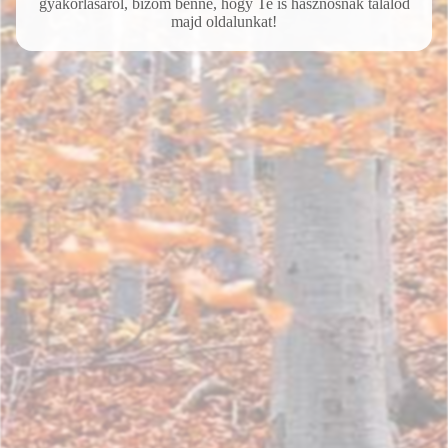
gyakorlásáról, bízom benne, hogy Te is hasznosnak találod
majd oldalunkat!