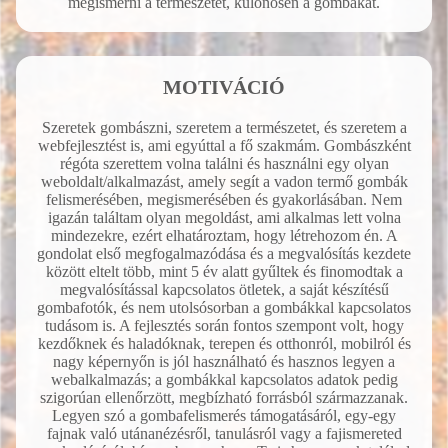
megismerni a természetet, különösen a gombákat.
MOTIVÁCIÓ
Szeretek gombászni, szeretem a természetet, és szeretem a
webfejlesztést is, ami egyúttal a fő szakmám. Gombászként
régóta szerettem volna találni és használni egy olyan
weboldalt/alkalmazást, amely segít a vadon termő gombák
felismerésében, megismerésében és gyakorlásában. Nem
igazán találtam olyan megoldást, ami alkalmas lett volna
mindezekre, ezért elhatároztam, hogy létrehozom én. A
gondolat első megfogalmazódása és a megvalósítás kezdete
között eltelt több, mint 5 év alatt gyűltek és finomodtak a
megvalósítással kapcsolatos ötletek, a saját készítésű
gombafotók, és nem utolsósorban a gombákkal kapcsolatos
tudásom is. A fejlesztés során fontos szempont volt, hogy
kezdőknek és haladóknak, terepen és otthonról, mobilról és
nagy képernyőn is jól használható és hasznos legyen a
webalkalmazás; a gombákkal kapcsolatos adatok pedig
szigorúan ellenőrzött, megbízható forrásból származzanak.
Legyen szó a gombafelismerés támogatásáról, egy-egy
fajnak való utánanézésről, tanulásról vagy a fajismereted