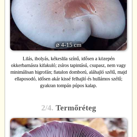
⌀ 4-15 cm
Lilás, ibolyás, kékeslila színű, idősen a közepén
okkerbarnásra kifakuló; zsíros tapintású, csupasz, nem vagy
minimálisan higrofán; fiatalon domború, aláhajló szélű, majd
ellaposodó, idősen akár kissé felhajló és hullámos szélű;
gyakran tompán púpos kalap.
2/4.
Termőréteg