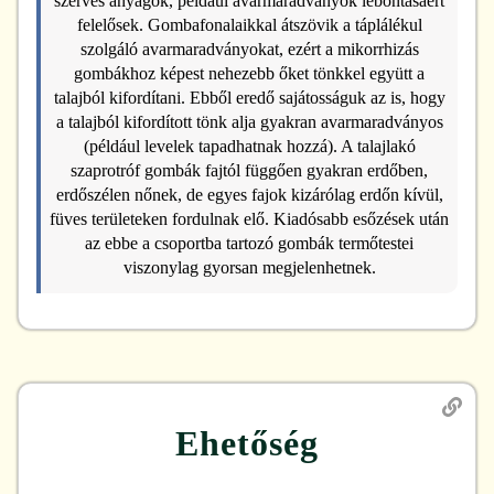
szerves anyagok, például avarmaradványok lebontásáért
felelősek. Gombafonalaikkal átszövik a táplálékul
szolgáló avarmaradványokat, ezért a mikorrhizás
gombákhoz képest nehezebb őket tönkkel együtt a
talajból kifordítani. Ebből eredő sajátosságuk az is, hogy
a talajból kifordított tönk alja gyakran avarmaradványos
(például levelek tapadhatnak hozzá). A talajlakó
szaprotróf gombák fajtól függően gyakran erdőben,
erdőszélen nőnek, de egyes fajok kizárólag erdőn kívül,
füves területeken fordulnak elő. Kiadósabb esőzések után
az ebbe a csoportba tartozó gombák termőtestei
viszonylag gyorsan megjelenhetnek.
Ehetőség