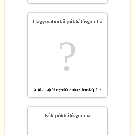
Hagymatönkű pókhálósgomba
?
Erről a fajról egyelőre nincs fényképünk.
Kék pókhálósgomba