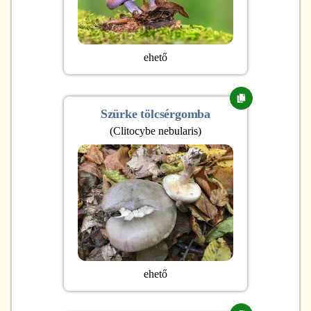
ehető
Szürke tölcsérgomba
(
Clitocybe nebularis
)
ehető