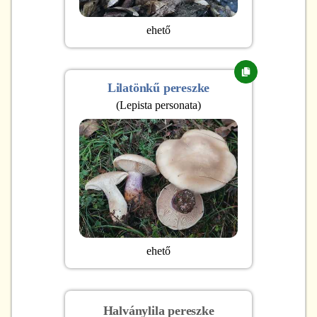
ehető
Lilatönkű pereszke
(
Lepista personata
)
ehető
Halványlila pereszke