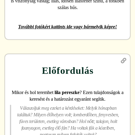
is viszonylag vastag; lilás, idősen lilásfehér színű, a tönkben
szálas hús.
További fotókért kattints ide vagy bármelyik képre!
Előfordulás
Mikor és hol teremhet
lila pereszke
? Ezen tulajdonságok a
keresést és a határozást egyaránt segítik.
Válaszoljuk meg ezeket a kérdéseket: Melyik hónapban
találtuk? Milyen élőhelyen volt; lomberdőben, fenyvesben,
füves területen, esetleg városban? Hol nőtt; talajon, holt
faanyagon, esetleg élő fán? Ha voltak fák a közelben,
pontosan milyen fafajták voltak?