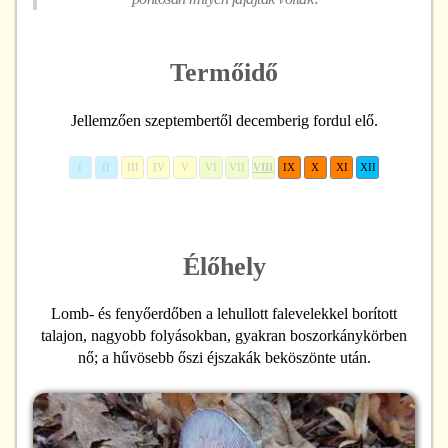
Termőidő
Jellemzően szeptembertől decemberig fordul elő.
I
II
III
IV
V
VI
VII
VIII
IX
X
XI
XII
Élőhely
Lomb- és fenyőerdőben a lehullott falevelekkel borított
talajon, nagyobb folyásokban, gyakran boszorkánykörben
nő; a hűvösebb őszi éjszakák beköszönte után.