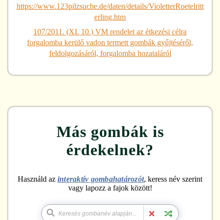
https://www.123pilzsuche.de/daten/details/VioletterRoetelritt
erling.htm
107/2011. (XI. 10.) VM rendelet az étkezési célra
forgalomba kerülő vadon termett gombák gyűjtéséről,
feldolgozásáról, forgalomba hozataláról
Más gombák is
érdekelnek?
Használd az
interaktív gombahatározót
, keress név szerint
vagy lapozz a fajok között!