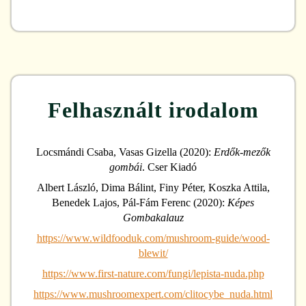
Felhasznált irodalom
Locsmándi Csaba, Vasas Gizella (2020):
Erdők-mezők
gombái
. Cser Kiadó
Albert László, Dima Bálint, Finy Péter, Koszka Attila,
Benedek Lajos, Pál-Fám Ferenc (2020):
Képes
Gombakalauz
https://www.wildfooduk.com/mushroom-guide/wood-
blewit/
https://www.first-nature.com/fungi/lepista-nuda.php
https://www.mushroomexpert.com/clitocybe_nuda.html