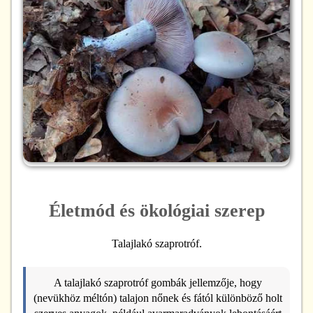
Életmód és ökológiai szerep
Talajlakó szaprotróf.
A talajlakó szaprotróf gombák jellemzője, hogy
(nevükhöz méltón) talajon nőnek és fától különböző holt