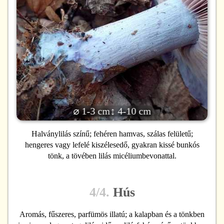
⌀ 1-3 cm
↕ 4-10 cm
Halványlilás színű; fehéren hamvas, szálas felületű;
hengeres vagy lefelé kiszélesedő, gyakran kissé bunkós
tönk, a tövében lilás micéliumbevonattal.
4/4.
Hús
Aromás, fűszeres, parfümös illatú; a kalapban és a tönkben