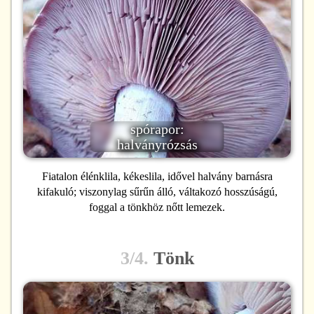
spórapor:
halványrózsás
Fiatalon élénklila, kékeslila, idővel halvány barnásra
kifakuló; viszonylag sűrűn álló, váltakozó hosszúságú,
foggal a tönkhöz nőtt lemezek.
3/4.
Tönk