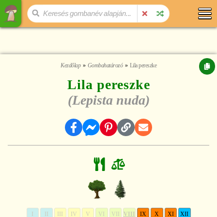
Kezdőlap
Gombahatározó
Lila pereszke
Lila pereszke
(Lepista nuda)
I
II
III
IV
V
VI
VII
VIII
IX
X
XI
XII