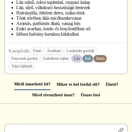
Lila színű, zsíros tapintású, csupasz kalap
Lila, sűrű, váltakozó hosszúságú lemezek
Halványlila, fehéren deres, szálas tönk
Tönk tövében lilás micéliumbevonat
Aromás, parfümös illatú, vastag hús
Erdei avarban, lomb- és fenyőerdőben nő
Idősen halvány barnásra kifakulhat
Kategóriák:
Ehető
Árusítható
Lomberdei gombák
Fenyvesek gombái
Szakellenőr fajlista
Lila
Kék
Barna
Teljes fajlistánk
Miről ismerhető fel?
Mikor és hol fordul elő?
Ehető?
Mivel téveszthető össze?
Összes fotó