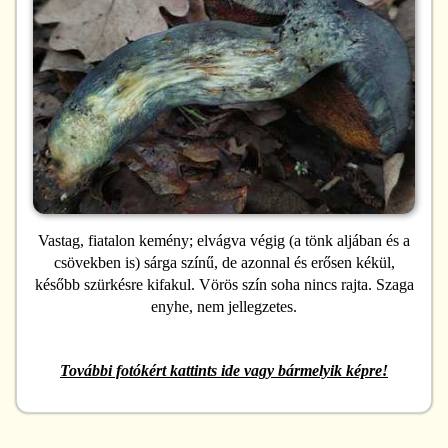
Vastag, fiatalon kemény; elvágva végig (a tönk aljában és a
csövekben is) sárga színű, de azonnal és erősen kékül,
később szürkésre kifakul. Vörös szín soha nincs rajta. Szaga
enyhe, nem jellegzetes.
További fotókért kattints ide vagy bármelyik képre!