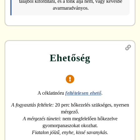
talajból kifordítani, és a tönk alja nem, vagy kevésbé
avarmaradványos.
Ehetőség
A céklatinóru
feltételesen ehető
.
A fogyasztás feltétele:
20 perc hőkezelés szükséges, nyersen
mérgező.
A mérgezés tünetei:
nem megfelelően hőkezelve
gyomorpanaszokat okozhat.
Fiatalon jóízű, enyhe, kissé savanykás.