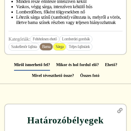
Minden része érintésre intenzíven kékül
Vaskos, végig sárga, intenzíven kékülő hús
Lomberdőben, főként tölgyesekben nő
Létezik sárga színű (xanthoid) változata is, melyről a vörös,
illetve barna színek részben vagy teljesen hiányozhatnak
Kategóriák:
Feltételesen ehető
Lomberdei gombák
Szakellenőr fajlista
Barna
Sárga
Teljes fajlistánk
Miről ismerhető fel?
Mikor és hol fordul elő?
Ehető?
Mivel téveszthető össze?
Összes fotó
Határozóbélyegek