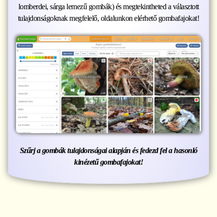
lomberdei, sárga lemezű gombák) és megtekintheted a választott
tulajdonságoknak megfelelő, oldalunkon elérhető gombafajokat!
Szűrj a gombák tulajdonságai alapján és fedezd fel a hasonló
kinézetű gombafajokat!