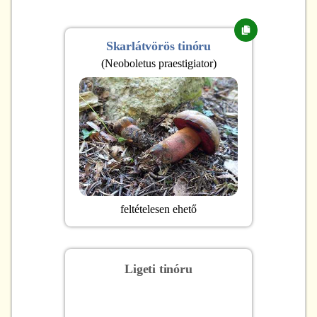
Skarlátvörös tinóru
(
Neoboletus praestigiator
)
feltételesen ehető
Ligeti tinóru