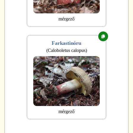
mérgező
Farkastinóru
(
Caloboletus calopus
)
mérgező