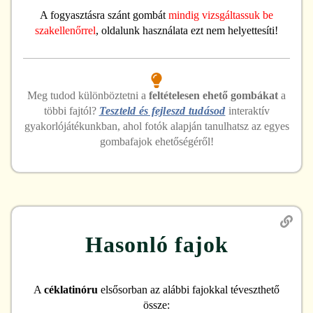
A fogyasztásra szánt gombát
mindig vizsgáltassuk be
szakellenőrrel
, oldalunk használata ezt nem helyettesíti!
Meg tudod különböztetni
a
feltételesen ehető
gombákat
a
többi fajtól?
Teszteld és fejleszd tudásod
interaktív
gyakorlójátékunkban, ahol fotók alapján tanulhatsz az egyes
gombafajok ehetőségéről!
Hasonló fajok
A
céklatinóru
elsősorban az alábbi fajokkal téveszthető
össze: