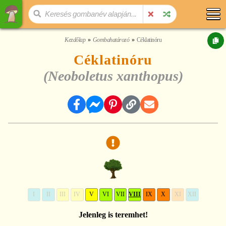
Kezdőlap
Gombahatározó
Céklatinóru
Céklatinóru
(Neoboletus xanthopus)
I
II
III
IV
V
VI
VII
VIII
IX
X
XI
XII
Jelenleg is teremhet!