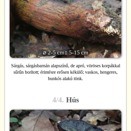
⌀ 2-5 cm
↕ 5-15 cm
Sárgás, sárgásbarnán alapszínű, de apró, vöröses korpákkal
sűrűn borított; érintésre erősen kékülő; vaskos, hengeres,
bunkós alakú tönk.
4/4.
Hús