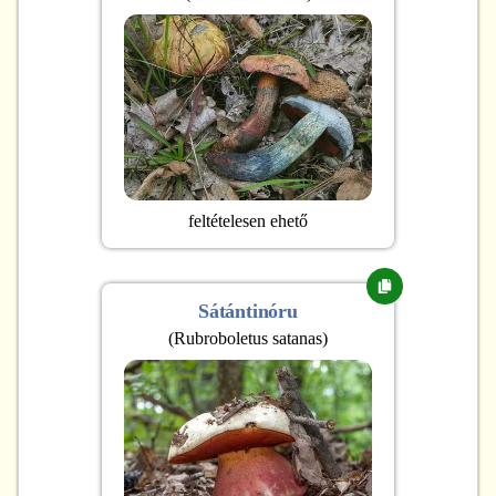
feltételesen ehető
Sátántinóru
(
Rubroboletus satanas
)