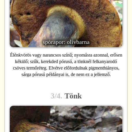
spórapor: olívbarna
Élénkvörös vagy narancsos színű; nyomásra azonnal, erősen
kékülő; szűk, kerekded pórusú, a tönknél felkanyarodó
csöves termőréteg. Elvétve előfordulnak pigmenthiányos,
sárga pórusú példányai is, de nem ez a jellemző.
3/4.
Tönk