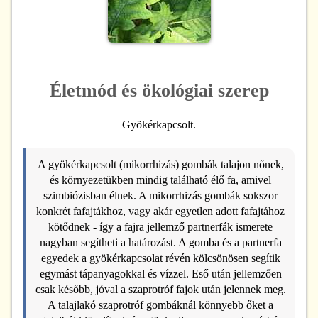
Életmód és ökológiai szerep
Gyökérkapcsolt.
A gyökérkapcsolt (mikorrhizás) gombák talajon nőnek,
és környezetükben mindig található élő fa, amivel
szimbiózisban élnek. A mikorrhizás gombák sokszor
konkrét fafajtákhoz, vagy akár egyetlen adott fafajtához
kötődnek - így a fajra jellemző partnerfák ismerete
nagyban segítheti a határozást. A gomba és a partnerfa
egyedek a gyökérkapcsolat révén kölcsönösen segítik
egymást tápanyagokkal és vízzel. Eső után jellemzően
csak később, jóval a szaprotróf fajok után jelennek meg.
A talajlakó szaprotróf gombáknál könnyebb őket a