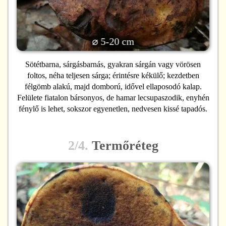
⌀ 5-20 cm
Sötétbarna, sárgásbarnás, gyakran sárgán vagy vörösen
foltos, néha teljesen sárga; érintésre kékülő; kezdetben
félgömb alakú, majd domború, idővel ellaposodó kalap.
Felülete fiatalon bársonyos, de hamar lecsupaszodik, enyhén
fénylő is lehet, sokszor egyenetlen, nedvesen kissé tapadós.
2/4.
Termőréteg