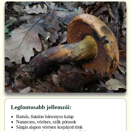
Legfontosabb jellemzői:
Barnás, fiatalon bársonyos kalap
Narancsos, vöröses, szűk pórusok
Sárgás alapon vörösen korpázott tönk