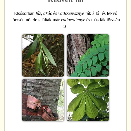
Elsősorban
fűz
,
akác
és
vadcseresznye
fák álló- és fekvő
törzsén nő, de találták már
vadgesztenye
és más fák törzsén
is.