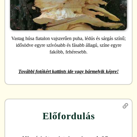
Vastag húsa fiatalon vajszerűen puha, lédús és sárgás színű;
idősödve egyre szívósabb és fásabb állagú, színe egyre
fakóbb, fehéresebb.
További fotókért kattints ide vagy bármelyik képre!
Előfordulás