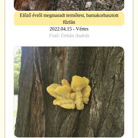
Előző évről megmaradt termőtest, barnakorhasztott
fűzfán
2022.04.15 - Vértes
Fotó:
Orbán András