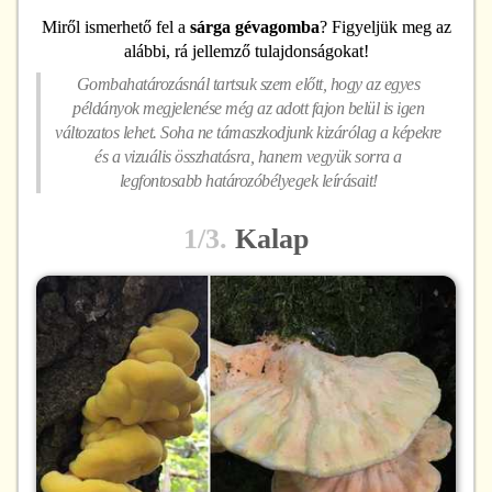
Miről ismerhető fel
a
sárga gévagomba
? Figyeljük meg az
alábbi, rá jellemző tulajdonságokat!
Gombahatározásnál tartsuk szem előtt, hogy az egyes
példányok megjelenése még az adott fajon belül is igen
változatos lehet. Soha ne támaszkodjunk kizárólag a képekre
és a vizuális összhatásra, hanem vegyük sorra a
legfontosabb határozóbélyegek leírásait!
1/3.
Kalap