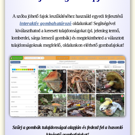
A szóba jöhető fajok leszűkítéséhez használd egyedi fejlesztésű
interaktív gombahatározó
oldalunkat! Segítségével
kiválaszthatod a keresett tulajdonságokat (pl. jelenleg termő,
lomberdei, sárga lemezű gombák) és megtekintheted a választott
tulajdonságoknak megfelelő, oldalunkon elérhető gombafajokat!
Szűrj a gombák tulajdonságai alapján és fedezd fel a hasonló
kinézetű gombafajokat!