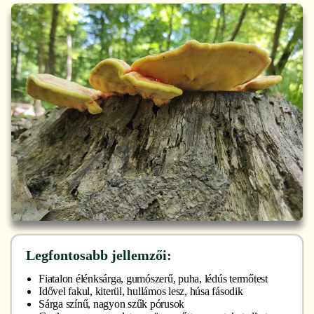
Legfontosabb jellemzői:
Fiatalon élénksárga, gumószerű, puha, lédús termőtest
Idővel fakul, kiterül, hullámos lesz, húsa fásodik
Sárga színű, nagyon szűk pórusok