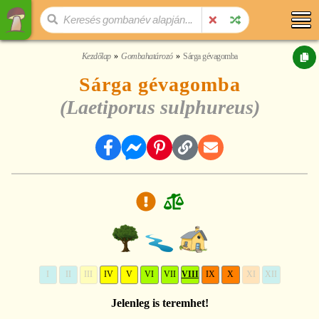
Kezdőlap
Gombahatározó
Sárga gévagomba
Sárga gévagomba
(Laetiporus sulphureus)
I
II
III
IV
V
VI
VII
VIII
IX
X
XI
XII
Jelenleg is teremhet!