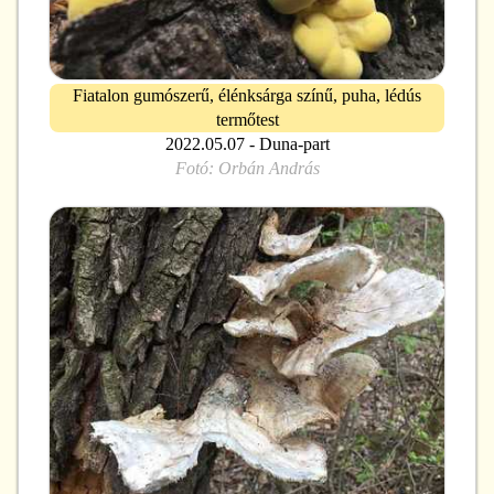
Fiatalon gumószerű, élénksárga színű, puha, lédús
termőtest
2022.05.07 - Duna-part
Fotó:
Orbán András