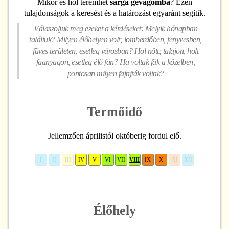
Mikor és hol teremhet
sárga gévagomba
? Ezen
tulajdonságok a keresést és a határozást egyaránt segítik.
Válaszoljuk meg ezeket a kérdéseket: Melyik hónapban
találtuk? Milyen élőhelyen volt; lomberdőben, fenyvesben,
füves területen, esetleg városban? Hol nőtt; talajon, holt
faanyagon, esetleg élő fán? Ha voltak fák a közelben,
pontosan milyen fafajták voltak?
Termőidő
Jellemzően áprilistól októberig fordul elő.
I
II
III
IV
V
VI
VII
VIII
IX
X
XI
XII
Élőhely