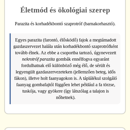
Életmód és ökológiai szerep
Parazita és korhadékbontó szaprotróf (barnakorhasztó).
Egyes parazita (farontó, élősködő) fajok a megtámadott
gazdaszervezet halála után korhadékbontó szaprotrófként
tovább élnek. Az ebbe a csoportba tartozó, úgynevezett
nekrotróf parazita
gombák ennélfogva egyaránt
fordulhatnak elő különböző még élő, de sérült és
legyengült gazdaszervezeteken (jellemzően beteg, idős
fákon), illetve holt faanyagokon is. A táplálékul szolgáló
faanyag gombafajtól függően lehet például a fa törzse,
tuskója, vagy gyökere (így látszólag a talajon is
nőhetnek).