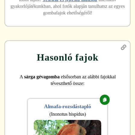
gyakorlójátékunkban, ahol fotók alapján tanulhatsz az egyes
gombafajok ehetőségéről!
Hasonló fajok
A
sárga gévagomba
elsősorban az alábbi fajokkal
téveszthető össze:
Almafa-rozsdástapló
(
Inonotus hispidus
)