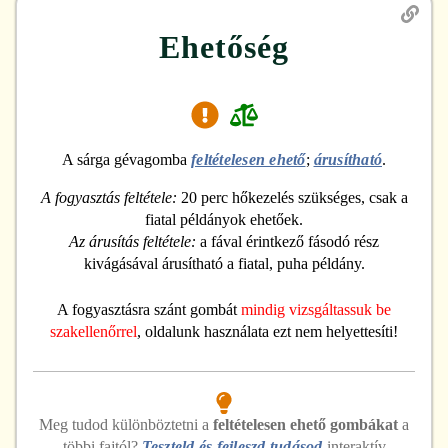
Ehetőség
A sárga gévagomba
feltételesen ehető
;
árusítható
.
A fogyasztás feltétele:
20 perc hőkezelés szükséges, csak a
fiatal példányok ehetőek.
Az árusítás feltétele:
a fával érintkező fásodó rész
kivágásával árusítható a fiatal, puha példány.
A fogyasztásra szánt gombát
mindig vizsgáltassuk be
szakellenőrrel
, oldalunk használata ezt nem helyettesíti!
Meg tudod különböztetni
a
feltételesen ehető
gombákat
a
többi fajtól?
Teszteld és fejleszd tudásod
interaktív