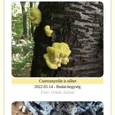
Cseresznyefán is nőhet
2022.05.14 - Budai-hegység
Fotó:
Orbán András