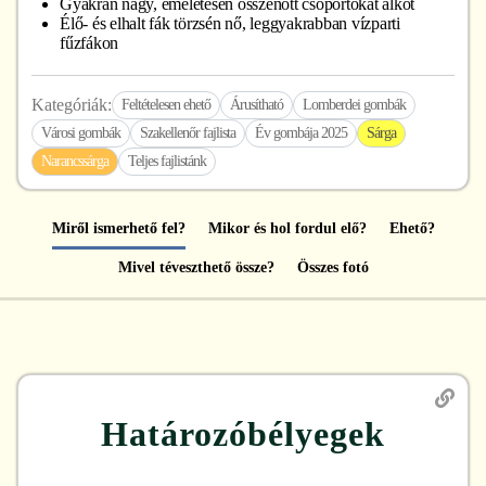
Gyakran nagy, emeletesen összenőtt csoportokat alkot
Élő- és elhalt fák törzsén nő, leggyakrabban vízparti
fűzfákon
Kategóriák:
Feltételesen ehető
Árusítható
Lomberdei gombák
Városi gombák
Szakellenőr fajlista
Év gombája 2025
Sárga
Narancssárga
Teljes fajlistánk
Miről ismerhető fel?
Mikor és hol fordul elő?
Ehető?
Mivel téveszthető össze?
Összes fotó
Határozóbélyegek