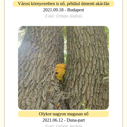
Városi környezetben is nő, például útmenti akácfán
2021.09.18 - Budapest
Fotó:
Orbán András
Olykor nagyon magasan nő
2021.06.12 - Duna-part
Fotó:
Orbán András