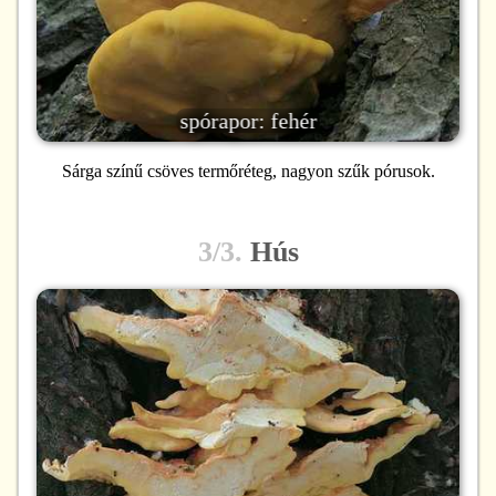
spórapor: fehér
Sárga színű csöves termőréteg, nagyon szűk pórusok.
3/3.
Hús