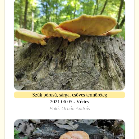
Szűk pórusú, sárga, csöves termőréteg
2021.06.05 - Vértes
Fotó:
Orbán András