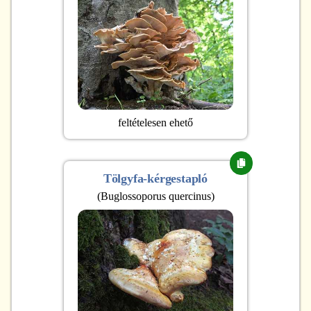
feltételesen ehető
Tölgyfa-kérgestapló
(
Buglossoporus quercinus
)