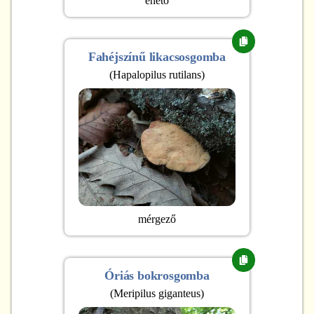
ehető
Fahéjszínű likacsosgomba
(
Hapalopilus rutilans
)
mérgező
Óriás bokrosgomba
(
Meripilus giganteus
)