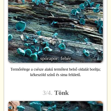
spórapor: fehér
Termőrétege a csésze alakú termőtest belső oldalát borítja;
kékeszöld színű és sima felületű.
3/4.
Tönk