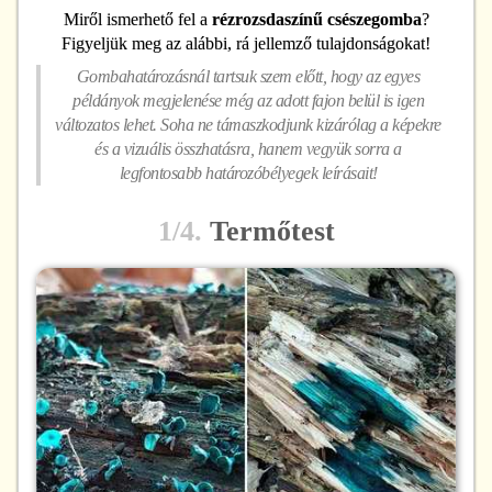
Miről ismerhető fel
a
rézrozsdaszínű csészegomba
?
Figyeljük meg az alábbi, rá jellemző tulajdonságokat!
Gombahatározásnál tartsuk szem előtt, hogy az egyes
példányok megjelenése még az adott fajon belül is igen
változatos lehet. Soha ne támaszkodjunk kizárólag a képekre
és a vizuális összhatásra, hanem vegyük sorra a
legfontosabb határozóbélyegek leírásait!
1/4.
Termőtest