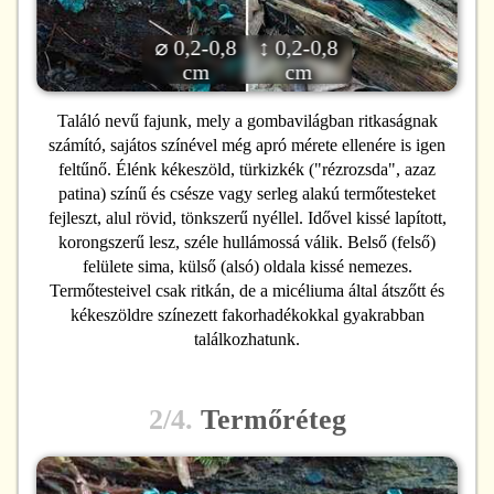
⌀ 0,2-0,8
↕ 0,2-0,8
cm
cm
Találó nevű fajunk, mely a gombavilágban ritkaságnak
számító, sajátos színével még apró mérete ellenére is igen
feltűnő. Élénk kékeszöld, türkizkék ("rézrozsda", azaz
patina) színű és csésze vagy serleg alakú termőtesteket
fejleszt, alul rövid, tönkszerű nyéllel. Idővel kissé lapított,
korongszerű lesz, széle hullámossá válik. Belső (felső)
felülete sima, külső (alsó) oldala kissé nemezes.
Termőtesteivel csak ritkán, de a micéliuma által átszőtt és
kékeszöldre színezett fakorhadékokkal gyakrabban
találkozhatunk.
2/4.
Termőréteg