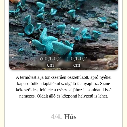
⌀ 0,1-0,2
↕ 0,1-0,2
cm
cm
A termőtest alja tönkszerűen összehúzott, apró nyéllel
kapcsolódik a táplálékul szolgáló faanyaghoz. Színe
kékeszöldes, felülete a csésze aljához hasonlóan kissé
nemezes. Oldalt álló és központi helyzetű is lehet.
4/4.
Hús