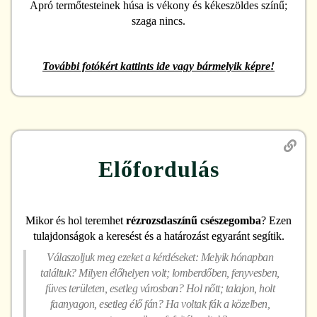
Apró termőtesteinek húsa is vékony és kékeszöldes színű;
szaga nincs.
További fotókért kattints ide vagy bármelyik képre!
Előfordulás
Mikor és hol teremhet
rézrozsdaszínű csészegomba
? Ezen
tulajdonságok a keresést és a határozást egyaránt segítik.
Válaszoljuk meg ezeket a kérdéseket: Melyik hónapban
találtuk? Milyen élőhelyen volt; lomberdőben, fenyvesben,
füves területen, esetleg városban? Hol nőtt; talajon, holt
faanyagon, esetleg élő fán? Ha voltak fák a közelben,