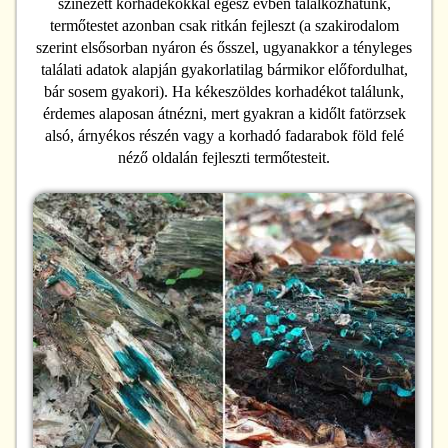
színezett korhadékokkal egész évben találkozhatunk,
termőtestet azonban csak ritkán fejleszt (a szakirodalom
szerint elsősorban nyáron és ősszel, ugyanakkor a tényleges
találati adatok alapján gyakorlatilag bármikor előfordulhat,
bár sosem gyakori). Ha kékeszöldes korhadékot találunk,
érdemes alaposan átnézni, mert gyakran a kidőlt fatörzsek
alsó, árnyékos részén vagy a korhadó fadarabok föld felé
néző oldalán fejleszti termőtesteit.