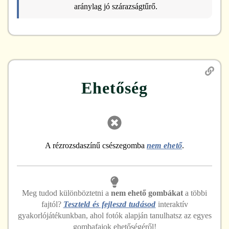
aránylag jó szárazságtűrő.
Ehetőség
A rézrozsdaszínű csészegomba
nem ehető
.
Meg tudod különböztetni
a
nem ehető
gombákat
a többi
fajtól?
Teszteld és fejleszd tudásod
interaktív
gyakorlójátékunkban, ahol fotók alapján tanulhatsz az egyes
gombafajok ehetőségéről!