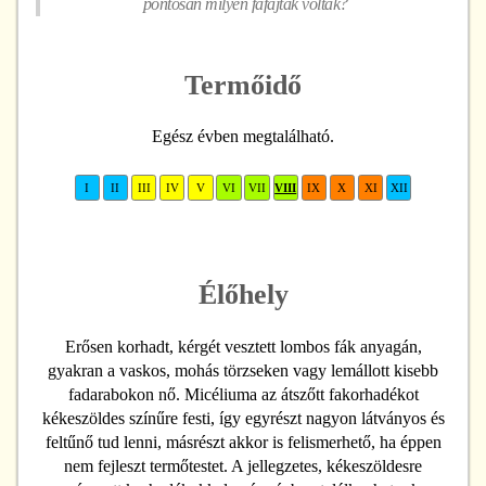
pontosan milyen fafajták voltak?
Termőidő
Egész évben megtalálható.
I
II
III
IV
V
VI
VII
VIII
IX
X
XI
XII
Élőhely
Erősen korhadt, kérgét vesztett lombos fák anyagán,
gyakran a vaskos, mohás törzseken vagy lemállott kisebb
fadarabokon nő. Micéliuma az átszőtt fakorhadékot
kékeszöldes színűre festi, így egyrészt nagyon látványos és
feltűnő tud lenni, másrészt akkor is felismerhető, ha éppen
nem fejleszt termőtestet. A jellegzetes, kékeszöldesre