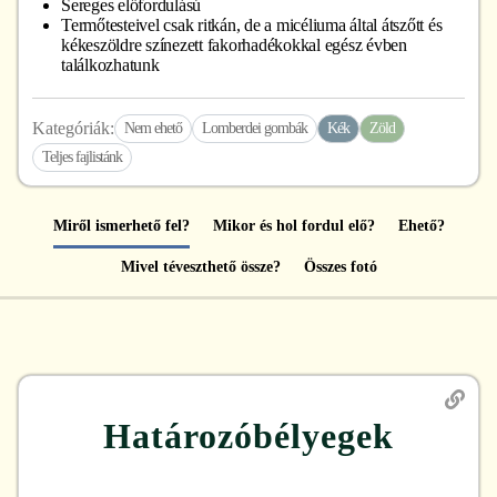
Sereges előfordulású
Termőtesteivel csak ritkán, de a micéliuma által átszőtt és
kékeszöldre színezett fakorhadékokkal egész évben
találkozhatunk
Kategóriák:
Nem ehető
Lomberdei gombák
Kék
Zöld
Teljes fajlistánk
Miről ismerhető fel?
Mikor és hol fordul elő?
Ehető?
Mivel téveszthető össze?
Összes fotó
Határozóbélyegek