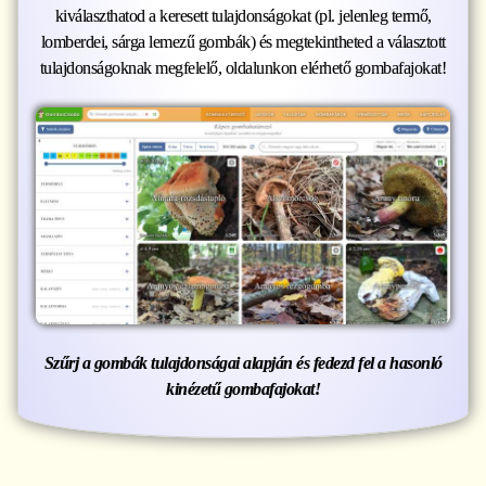
kiválaszthatod a keresett tulajdonságokat (pl. jelenleg termő,
lomberdei, sárga lemezű gombák) és megtekintheted a választott
tulajdonságoknak megfelelő, oldalunkon elérhető gombafajokat!
Szűrj a gombák tulajdonságai alapján és fedezd fel a hasonló
kinézetű gombafajokat!