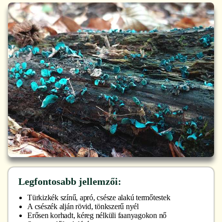
Legfontosabb jellemzői:
Türkizkék színű, apró, csésze alakú termőtestek
A csészék alján rövid, tönkszerű nyél
Erősen korhadt, kéreg nélküli faanyagokon nő