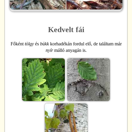
Kedvelt fái
Főként
tölgy
és
bükk
korhadékán fordul elő, de találtam már
nyír
málló anyagán is.