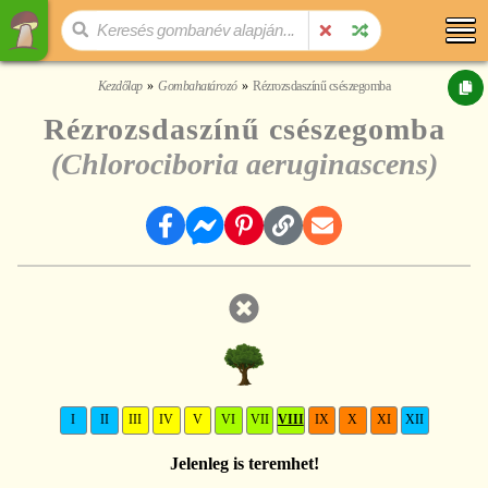
Kezdőlap
Gombahatározó
Rézrozsdaszínű csészegomba
Rézrozsdaszínű csészegomba
(Chlorociboria aeruginascens)
I
II
III
IV
V
VI
VII
VIII
IX
X
XI
XII
Jelenleg is teremhet!