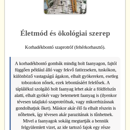
Életmód és ökológiai szerep
Korhadékbontó szaprotróf (fehérkorhasztó).
A korhadékbontó gombák mindig holt faanyagon, fajtól
függően például álló vagy fekvő fatörzseken, tuskókon,
különböző vastagságú ágakon, elhalt gyökereken, esetleg
tobozokon nőnek, ezek lebontásáért felelősek. A
táplálékul szolgáló holt faanyag lehet akár a földfelszín
alatti, elhalt gyökér vagy betemetett faanyag is (ilyenkor
tévesen talajlakó szaprotrófnak, vagy mikorrhizásnak
gondolhatjuk őket). Máskor akár élő fa elhalt részein is
nőhetnek, így tévesen akár parazitának is tűnhetnek.
Mivel a faanyagok sokáig megtartják a bennük
felgyülemlett vizet, az ide tartozó fajok egy része