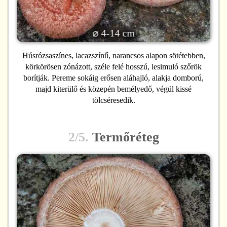
⌀ 4-14 cm
Húsrózsaszínes, lacazszínű, narancsos alapon sötétebben,
körkörösen zónázott, széle felé hosszú, lesimuló szőrök
borítják. Pereme sokáig erősen aláhajló, alakja domború,
majd kiterülő és közepén bemélyedő, végül kissé
tölcséresedik.
2/5.
Termőréteg