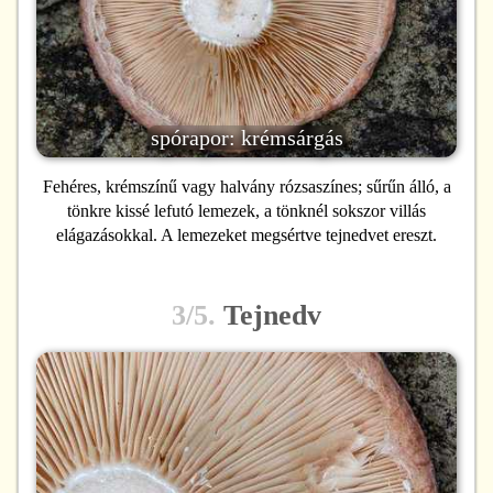
spórapor: krémsárgás
Fehéres, krémszínű vagy halvány rózsaszínes; sűrűn álló, a
tönkre kissé lefutó lemezek, a tönknél sokszor villás
elágazásokkal. A lemezeket megsértve tejnedvet ereszt.
3/5.
Tejnedv