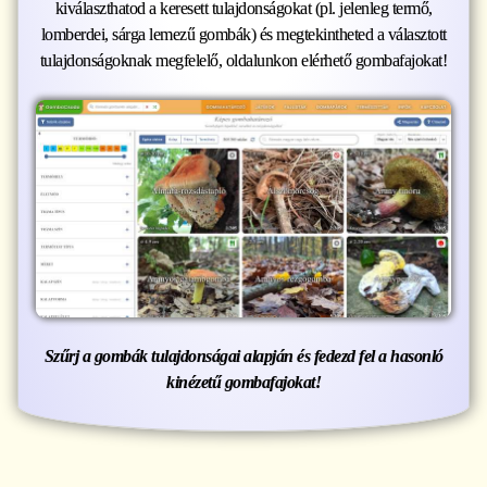
kiválaszthatod a keresett tulajdonságokat (pl. jelenleg termő,
lomberdei, sárga lemezű gombák) és megtekintheted a választott
tulajdonságoknak megfelelő, oldalunkon elérhető gombafajokat!
Szűrj a gombák tulajdonságai alapján és fedezd fel a hasonló
kinézetű gombafajokat!