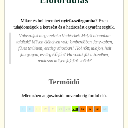
Mikor és hol teremhet
nyírfa-szőrgomba
? Ezen
tulajdonságok a keresést és a határozást egyaránt segítik.
Válaszoljuk meg ezeket a kérdéseket: Melyik hónapban
találtuk? Milyen élőhelyen volt; lomberdőben, fenyvesben,
füves területen, esetleg városban? Hol nőtt; talajon, holt
faanyagon, esetleg élő fán? Ha voltak fák a közelben,
pontosan milyen fafajták voltak?
Termőidő
Jellemzően augusztustól novemberig fordul elő.
I
II
III
IV
V
VI
VII
VIII
IX
X
XI
XII