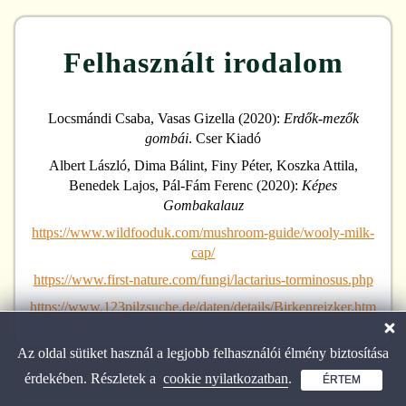
Felhasznált irodalom
Locsmándi Csaba, Vasas Gizella (2020):
Erdők-mezők
gombái
. Cser Kiadó
Albert László, Dima Bálint, Finy Péter, Koszka Attila,
Benedek Lajos, Pál-Fám Ferenc (2020):
Képes
Gombakalauz
https://www.wildfooduk.com/mushroom-guide/wooly-milk-
cap/
https://www.first-nature.com/fungi/lactarius-torminosus.php
https://www.123pilzsuche.de/daten/details/Birkenreizker.htm
Az oldal sütiket használ a legjobb felhasználói élmény biztosítása
érdekében. Részletek a
cookie nyilatkozatban
.
ÉRTEM