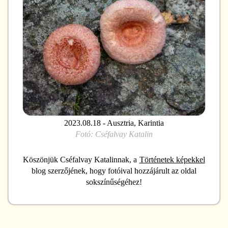
2023.08.18 - Ausztria, Karintia
Fotó:
Cséfalvay Katalin
Köszönjük
Cséfalvay Katalinnak, a
Történetek képekkel
blog szerzőjének
, hogy fotóival hozzájárult az oldal
sokszínűségéhez!