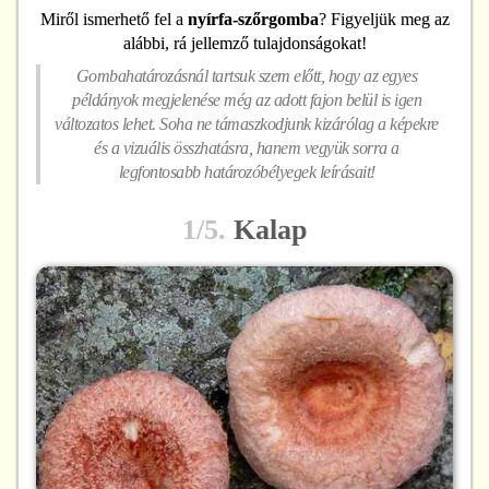
Miről ismerhető fel
a
nyírfa-szőrgomba
? Figyeljük meg az
alábbi, rá jellemző tulajdonságokat!
Gombahatározásnál tartsuk szem előtt, hogy az egyes
példányok megjelenése még az adott fajon belül is igen
változatos lehet. Soha ne támaszkodjunk kizárólag a képekre
és a vizuális összhatásra, hanem vegyük sorra a
legfontosabb határozóbélyegek leírásait!
1/5.
Kalap