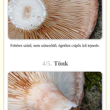
Fehéres színű, nem színeződő, égetően csípős ízű tejnedv.
4/5.
Tönk