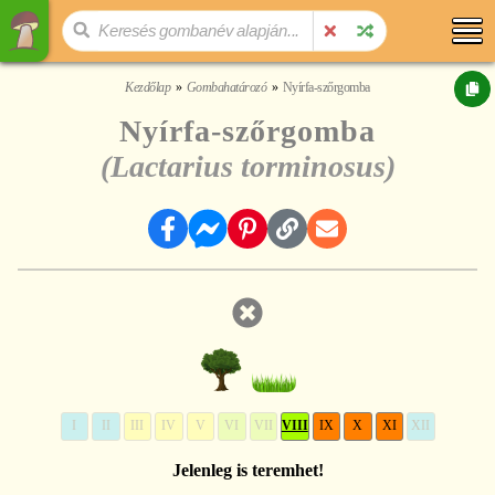
Kezdőlap
Gombahatározó
Nyírfa-szőrgomba
Nyírfa-szőrgomba
(Lactarius torminosus)
I
II
III
IV
V
VI
VII
VIII
IX
X
XI
XII
Jelenleg is teremhet!