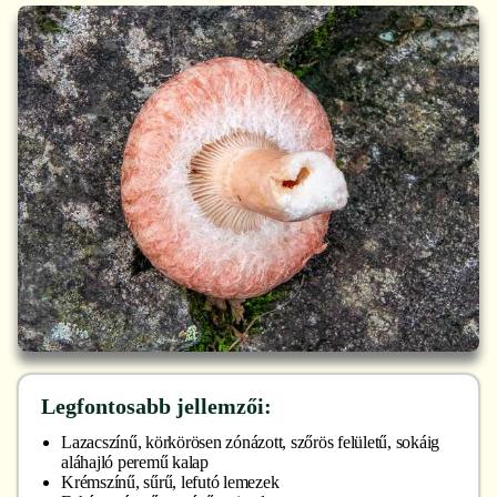
Legfontosabb jellemzői:
Lazacszínű, körkörösen zónázott, szőrös felületű, sokáig
aláhajló peremű kalap
Krémszínű, sűrű, lefutó lemezek