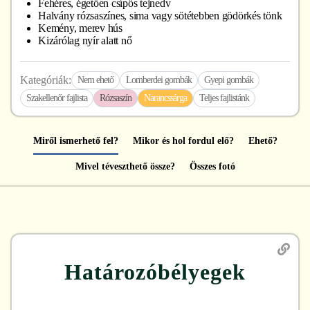
Fehéres, égetően csípős tejnedv
Halvány rózsaszínes, sima vagy sötétebben gödörkés tönk
Kemény, merev hús
Kizárólag nyír alatt nő
Kategóriák:
Nem ehető
Lomberdei gombák
Gyepi gombák
Szakellenőr fajlista
Rózsaszín
Narancssárga
Teljes fajlistánk
Miről ismerhető fel?
Mikor és hol fordul elő?
Ehető?
Mivel téveszthető össze?
Összes fotó
Határozóbélyegek