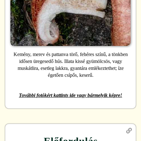
Kemény, merev és pattanva törő, fehéres színű, a tönkben
idősen üregesedő hús. Illata kissé gyümölcsös, vagy
muskátlira, esetleg lakkra, gyantára emlékeztethet; íze
égetően csípős, keserű.
További fotókért kattints ide vagy bármelyik képre!
Előfordulás