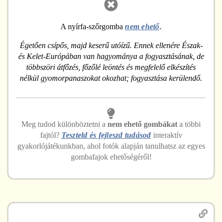
A nyírfa-szőrgomba
nem ehető
.
Égetően csípős, majd keserű utóízű. Ennek ellenére Észak-
és Kelet-Európában van hagyománya a fogyasztásának, de
többszöri átfőzés, főzőlé leöntés és megfelelő elkészítés
nélkül gyomorpanaszokat okozhat; fogyasztása kerülendő.
Meg tudod különböztetni
a
nem ehető
gombákat
a többi
fajtól?
Teszteld és fejleszd tudásod
interaktív
gyakorlójátékunkban, ahol fotók alapján tanulhatsz az egyes
gombafajok ehetőségéről!