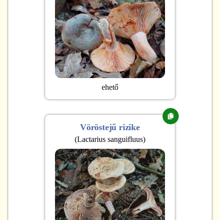
ehető
Vöröstejű rizike
(
Lactarius sanguifluus
)