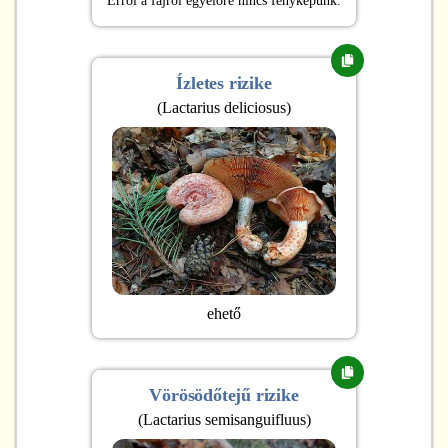
Erről a fajról egyelőre nincs fényképünk.
Ízletes rizike
(
Lactarius deliciosus
)
ehető
Vörösödőtejű rizike
(
Lactarius semisanguifluus
)