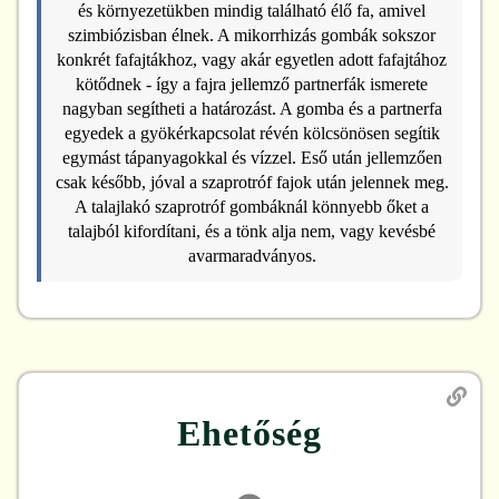
és környezetükben mindig található élő fa, amivel
szimbiózisban élnek. A mikorrhizás gombák sokszor
konkrét fafajtákhoz, vagy akár egyetlen adott fafajtához
kötődnek - így a fajra jellemző partnerfák ismerete
nagyban segítheti a határozást. A gomba és a partnerfa
egyedek a gyökérkapcsolat révén kölcsönösen segítik
egymást tápanyagokkal és vízzel. Eső után jellemzően
csak később, jóval a szaprotróf fajok után jelennek meg.
A talajlakó szaprotróf gombáknál könnyebb őket a
talajból kifordítani, és a tönk alja nem, vagy kevésbé
avarmaradványos.
Ehetőség