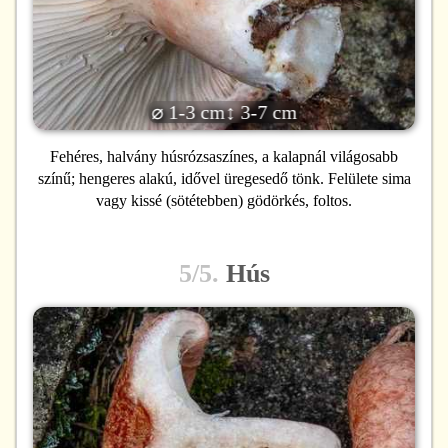
⌀ 1-3 cm
↕ 3-7 cm
Fehéres, halvány húsrózsaszínes, a kalapnál világosabb
színű; hengeres alakú, idővel üregesedő tönk. Felülete sima
vagy kissé (sötétebben) gödörkés, foltos.
5/5.
Hús