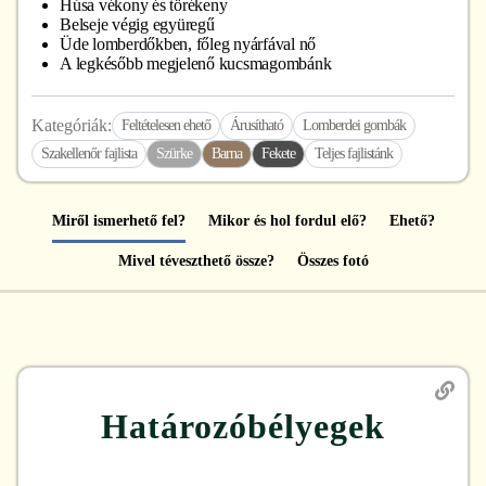
Húsa vékony és törékeny
Belseje végig együregű
Üde lomberdőkben, főleg nyárfával nő
A legkésőbb megjelenő kucsmagombánk
Kategóriák:
Feltételesen ehető
Árusítható
Lomberdei gombák
Szakellenőr fajlista
Szürke
Barna
Fekete
Teljes fajlistánk
Miről ismerhető fel?
Mikor és hol fordul elő?
Ehető?
Mivel téveszthető össze?
Összes fotó
Határozóbélyegek