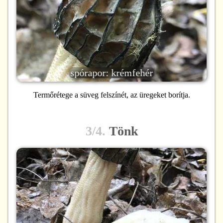
spórapor: krémfehér
Termőrétege a süveg felszínét, az üregeket borítja.
3/4.
Tönk