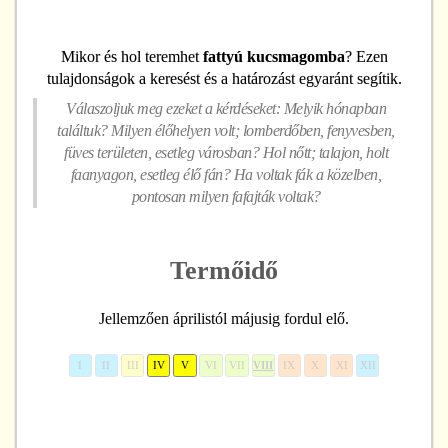
Mikor és hol teremhet
fattyú kucsmagomba
? Ezen
tulajdonságok a keresést és a határozást egyaránt segítik.
Válaszoljuk meg ezeket a kérdéseket: Melyik hónapban
találtuk? Milyen élőhelyen volt; lomberdőben, fenyvesben,
füves területen, esetleg városban? Hol nőtt; talajon, holt
faanyagon, esetleg élő fán? Ha voltak fák a közelben,
pontosan milyen fafajták voltak?
Termőidő
Jellemzően áprilistól májusig fordul elő.
I
II
III
IV
V
VI
VII
VIII
IX
X
XI
XII