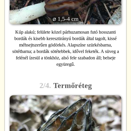
⌀ 1,5-4 cm
Kúp alakú; felülete közel párhuzamosan futó hosszanti
bordák és kisebb keresztirányú bordák által tagolt, kissé
méhsejtszerűen gödörkés. Alapszíne szürkésbarna,
sötétbarna; a bordák sötétebbek, idővel feketék. A süveg a
felénél ízesül a tönkhöz, alsó fele szabadon áll; belseje
együregű.
2/4.
Termőréteg