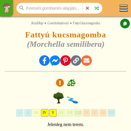
Kezdőlap
Gombahatározó
Fattyú kucsmagomba
Fattyú kucsmagomba
(Morchella semilibera)
I
II
III
IV
V
VI
VII
VIII
IX
X
XI
XII
Jelenleg nem terem.