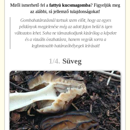
Miről ismerhető fel
a
fattyú kucsmagomba
? Figyeljük meg
az alábbi, rá jellemző tulajdonságokat!
Gombahatározásnál tartsuk szem előtt, hogy az egyes
példányok megjelenése még az adott fajon belül is igen
változatos lehet. Soha ne támaszkodjunk kizárólag a képekre
és a vizuális összhatásra, hanem vegyük sorra a
legfontosabb határozóbélyegek leírásait!
1/4.
Süveg