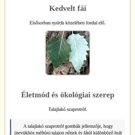
Kedvelt fái
Elsősorban
nyárfa
közelében fordul elő.
Életmód és ökológiai szerep
Talajlakó szaprotróf.
A talajlakó szaprotróf gombák jellemzője, hogy
(nevükhöz méltón) talajon nőnek és fától különböző holt