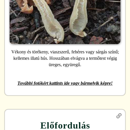
Vékony és törékeny, viaszszerű, fehéres vagy sárgás színű;
kellemes illatú hús. Hosszában elvágva a termőtest végig
üreges, együregű.
További fotókért kattints ide vagy bármelyik képre!
Előfordulás