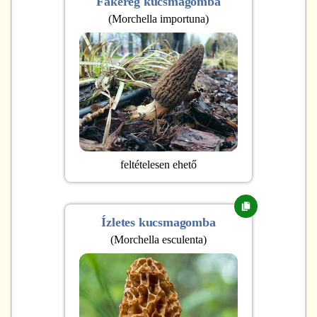
Fakéreg kucsmagomba
(
Morchella importuna
)
feltételesen ehető
Ízletes kucsmagomba
(
Morchella esculenta
)