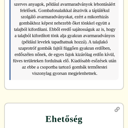
szerves anyagok, például avarmaradványok lebontásáért
felelősek. Gombafonalaikkal átszövik a táplálékul
szolgáló avarmaradványokat, ezért a mikorrhizás
gombákhoz képest nehezebb őket tönkkel együtt a
talajból kifordítani. Ebből eredő sajátosságuk az is, hogy
a talajból kifordított tönk alja gyakran avarmaradványos
(például levelek tapadhatnak hozzá). A talajlakó
szaprotróf gombák fajtól függően gyakran erdőben,
erdőszélen nőnek, de egyes fajok kizárólag erdőn kívül,
füves területeken fordulnak elő. Kiadósabb esőzések után
az ebbe a csoportba tartozó gombák termőtestei
viszonylag gyorsan megjelenhetnek.
Ehetőség