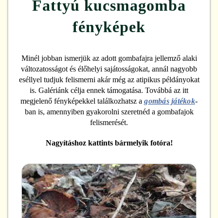
Fattyú kucsmagomba
fényképek
Minél jobban ismerjük az adott gombafajra jellemző alaki
változatosságot és élőhelyi sajátosságokat, annál nagyobb
eséllyel tudjuk felismerni akár még az atipikus példányokat
is. Galériánk célja ennek támogatása. Továbbá az itt
megjelenő fényképekkel találkozhatsz a
gombás játékok
-
ban is, amennyiben gyakorolni szeretnéd a gombafajok
felismerését.
Nagyításhoz kattints bármelyik fotóra!