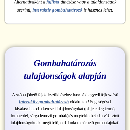
Alternatívaként a
fajlista
átnézése vagy a tulajdonságok
szerinti,
interaktív gombahatározó
is hasznos lehet.
Gombahatározás
tulajdonságok alapján
A szóba jöhető fajok leszűkítéséhez használd egyedi fejlesztésű
interaktív gombahatározó
oldalunkat! Segítségével
kiválaszthatod a keresett tulajdonságokat (pl. jelenleg termő,
lomberdei, sárga lemezű gombák) és megtekintheted a választott
tulajdonságoknak megfelelő, oldalunkon elérhető gombafajokat!