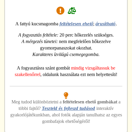
A fattyú kucsmagomba
feltételesen ehető
;
árusítható
.
A fogyasztás feltétele:
20 perc hőkezelés szükséges.
A mérgezés tünetei:
nem megfelelően hőkezelve
gyomorpanaszokat okozhat.
Karakteres ízvilágú csemegegomba.
A fogyasztásra szánt gombát
mindig vizsgáltassuk be
szakellenőrrel
, oldalunk használata ezt nem helyettesíti!
Meg tudod különböztetni
a
feltételesen ehető
gombákat
a
többi fajtól?
Teszteld és fejleszd tudásod
interaktív
gyakorlójátékunkban, ahol fotók alapján tanulhatsz az egyes
gombafajok ehetőségéről!