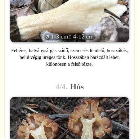
⌀ 1-3 cm
↕ 4-12 cm
Fehéres, halványsárgás színű, szemcsés felületű, hosszúkás,
belül végig üreges tönk. Hosszában barázdált lehet,
különösen a felső része.
4/4.
Hús