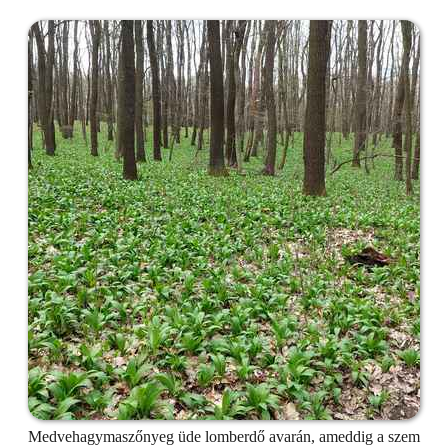
Medvehagymaszőnyeg üde lomberdő avarán, ameddig a szem