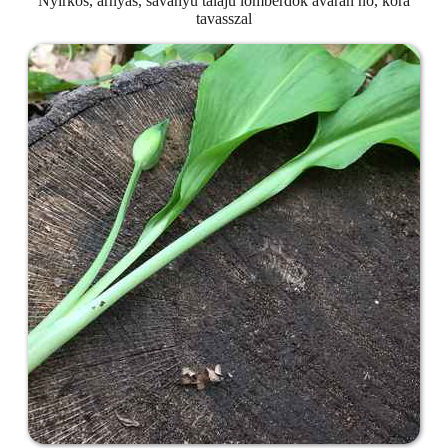
Nyirkos, árnyas, savanyú talajú lomberdők avarán nő, kora
tavasszal