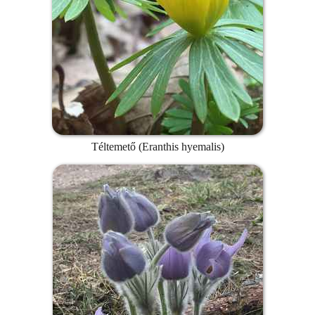
Téltemető (Eranthis hyemalis)