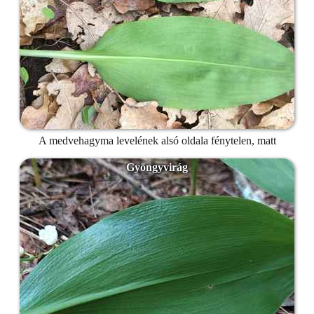
A medvehagyma levelének alsó oldala fénytelen, matt
Gyöngyvirág