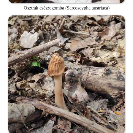
Osztrák csészegomba (Sarcoscypha austriaca)