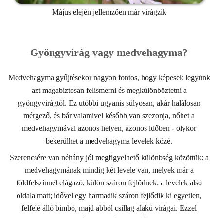
Május elején jellemzően már virágzik
Gyöngyvirág vagy medvehagyma?
Medvehagyma gyűjtésekor nagyon fontos, hogy képesek legyünk
azt magabiztosan felismerni és megkülönböztetni a
gyöngyvirágtól. Ez utóbbi ugyanis súlyosan, akár halálosan
mérgező, és bár valamivel később van szezonja, nőhet a
medvehagymával azonos helyen, azonos időben - olykor
bekerülhet a medvehagyma levelek közé.
Szerencsére van néhány jól megfigyelhető különbség közöttük: a
medvehagymának mindig két levele van, melyek már a
földfelszínnél elágazó, külön száron fejlődnek; a levelek alsó
oldala matt; idővel egy harmadik száron fejlődik ki egyetlen,
felfelé álló bimbó, majd abból csillag alakú virágai. Ezzel