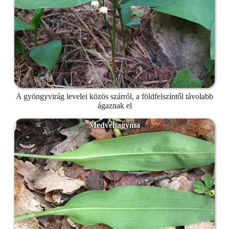
A gyöngyvirág levelei közös szárról, a földfelszíntől távolabb
ágaznak el
Medvehagyma