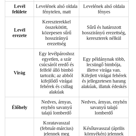
Levél
Levelének alsó oldala
Levelének alsó oldala
felülete
fénytelen, matt
fényes
Kereszterekkel
összekötött,
Sűrű és határozott
Levél
közepesen sűrű
hosszirányú erezettség,
erezete
hosszirányú
kereszterek nélkül
erezettség
Egy levélpároshoz
egyetlen, a szár
Egy példánynak több,
csúcsáról eredő és
lecsüngő bimbója,
felfelé álló bimbó
illetve virága van.
Virág
tartozik; az abból
Kifejlett virágai fehérek
kifejlődő virágai
és jellegzetesen harang
fehérek és csillag
alakúak, illatuk édeskés
alakúak
Nedves, árnyas,
Nedves, árnyas, enyhén
Élőhely
enyhén savanyú
savanyú talajú
talajú lomberdő
lomberdő
Koratavasszal
(február-március)
Későtavasszal (április
jelennek meg
környékén) jelennek