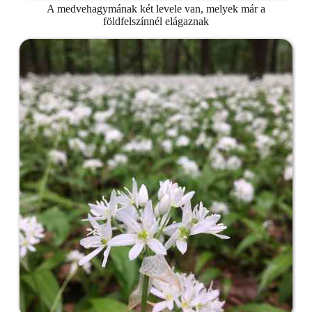
A medvehagymának két levele van, melyek már a
földfelszínnél elágaznak