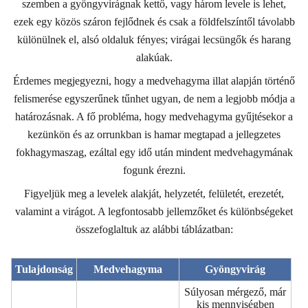
szemben a gyöngyvirágnak kettő, vagy három levele is lehet,
ezek egy közös száron fejlődnek és csak a földfelszíntől távolabb
különülnek el, alsó oldaluk fényes; virágai lecsüngők és harang
alakúak.
Érdemes megjegyezni, hogy a medvehagyma illat alapján történő
felismerése egyszerűnek tűnhet ugyan, de nem a legjobb módja a
határozásnak. A fő probléma, hogy medvehagyma gyűjtésekor a
kezünkön és az orrunkban is hamar megtapad a jellegzetes
fokhagymaszag, ezáltal egy idő után mindent medvehagymának
fogunk érezni.
Figyeljük meg a levelek alakját, helyzetét, felületét, erezetét,
valamint a virágot. A legfontosabb jellemzőket és különbségeket
összefoglaltuk az alábbi táblázatban:
Tulajdonság
Medvehagyma
Gyöngyvirág
Súlyosan mérgező, már
kis mennyiségben