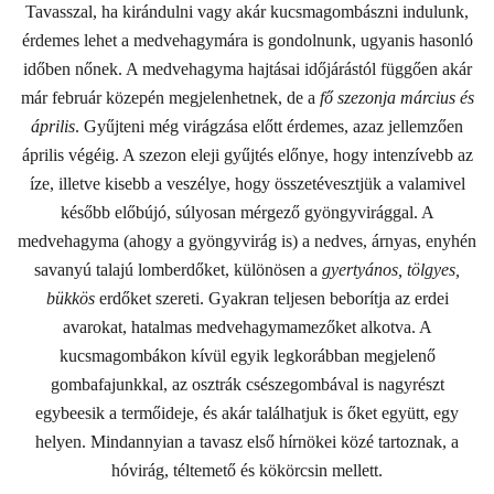
Tavasszal, ha kirándulni vagy akár kucsmagombászni indulunk,
érdemes lehet a medvehagymára is gondolnunk, ugyanis hasonló
időben nőnek. A medvehagyma hajtásai időjárástól függően akár
már február közepén megjelenhetnek, de a
fő szezonja március és
április
. Gyűjteni még virágzása előtt érdemes, azaz jellemzően
április végéig. A szezon eleji gyűjtés előnye, hogy intenzívebb az
íze, illetve kisebb a veszélye, hogy összetévesztjük a valamivel
később előbújó, súlyosan mérgező gyöngyvirággal. A
medvehagyma (ahogy a gyöngyvirág is) a nedves, árnyas, enyhén
savanyú talajú lomberdőket, különösen a
gyertyános, tölgyes,
bükkös
erdőket szereti. Gyakran teljesen beborítja az erdei
avarokat, hatalmas medvehagymamezőket alkotva. A
kucsmagombákon kívül egyik legkorábban megjelenő
gombafajunkkal, az osztrák csészegombával is nagyrészt
egybeesik a termőideje, és akár találhatjuk is őket együtt, egy
helyen. Mindannyian a tavasz első hírnökei közé tartoznak, a
hóvirág, téltemető és kökörcsin mellett.