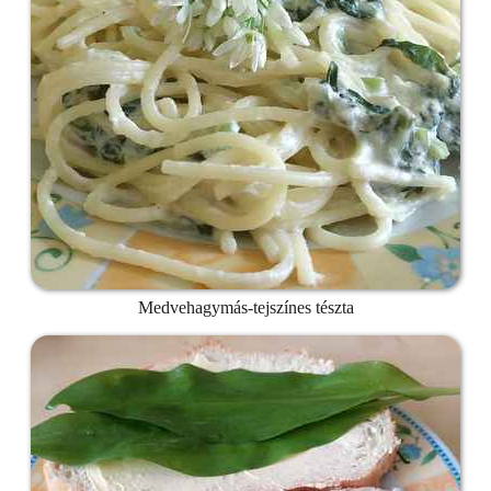
Medvehagymás-tejszínes tészta