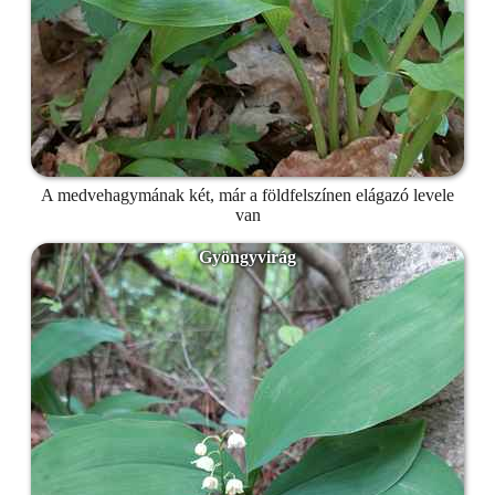
A medvehagymának két, már a földfelszínen elágazó levele
van
Gyöngyvirág