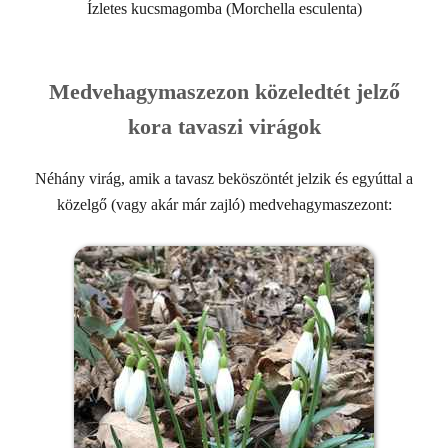
Ízletes kucsmagomba (Morchella esculenta)
Medvehagymaszezon közeledtét jelző
kora tavaszi virágok
Néhány virág, amik a tavasz beköszöntét jelzik és egyúttal a
közelgő (vagy akár már zajló) medvehagymaszezont: