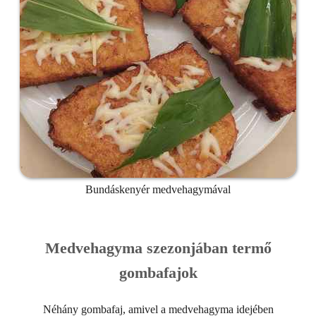
Bundáskenyér medvehagymával
Medvehagyma szezonjában termő
gombafajok
Néhány gombafaj, amivel a medvehagyma idejében