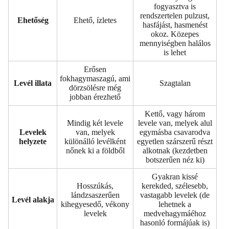
fogyasztva is
rendszertelen pulzust,
Ehetőség
Ehető, ízletes
hasfájást, hasmenést
okoz. Közepes
mennyiségben halálos
is lehet
Erősen
fokhagymaszagú, ami
Levél illata
Szagtalan
dörzsölésre még
jobban érezhető
Kettő, vagy három
Mindig két levele
levele van, melyek alul
Levelek
van, melyek
egymásba csavarodva
helyzete
különálló levélként
egyetlen szárszerű részt
nőnek ki a földből
alkotnak (kezdetben
botszerűen néz ki)
Gyakran kissé
Hosszúkás,
kerekded, szélesebb,
lándzsaszerűen
vastagabb levelek (de
Levél alakja
kihegyesedő, vékony
lehetnek a
levelek
medvehagymáéhoz
hasonló formájúak is)