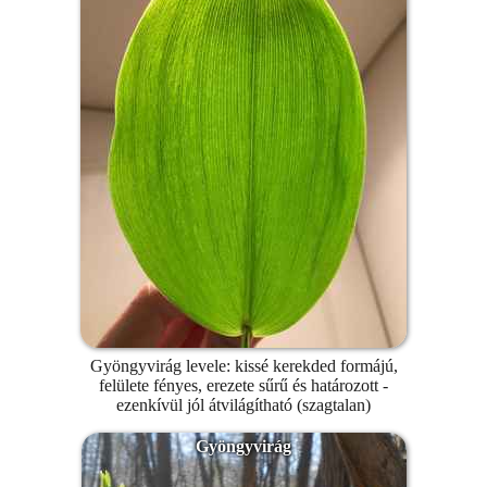
Gyöngyvirág levele: kissé kerekded formájú,
felülete fényes, erezete sűrű és határozott -
ezenkívül jól átvilágítható (szagtalan)
Gyöngyvirág