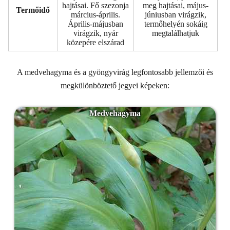
hajtásai. Fő szezonja
meg hajtásai, május-
Termőidő
március-április.
júniusban virágzik,
Április-májusban
termőhelyén sokáig
virágzik, nyár
megtalálhatjuk
közepére elszárad
A medvehagyma és a gyöngyvirág legfontosabb jellemzői és
megkülönböztető jegyei képeken:
Medvehagyma