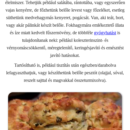
élelmiszer. Tehetjük például salátába, rántottába, vagy egyszerűen
vajas kenyérre, de főzhetünk belőle levest vagy főzeléket, esetleg
süthetünk medvehagymás kenyeret, pogácsát. Van, aki teát, bort,
vagy akár pálinkát készít belőle. Fokhagymára emlékeztető illata
és íze miatt kedvelt fűszernövény, de többféle
gyógyhatást
is
tulajdonítanak neki: például koleszterinszint- és
vérnyomáscsökkentő, méregtelenítő, keringésjavító és emésztést
javító hatásokat.
Tartósítható is, például tisztítás után egészben/darabolva
lefagyaszthatjuk, vagy készíthetünk belőle pesztót (olajjal, sóval,
reszelt sajttal és magvakkal összeturmixolva).