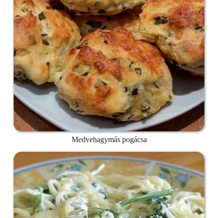
Medvehagymás pogácsa