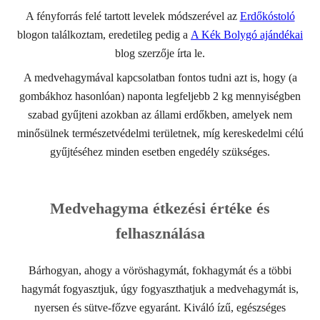
A fényforrás felé tartott levelek módszerével az
Erdőkóstoló
blogon találkoztam, eredetileg pedig a
A Kék Bolygó ajándékai
blog szerzője írta le.
A medvehagymával kapcsolatban fontos tudni azt is, hogy (a
gombákhoz hasonlóan) naponta legfeljebb 2 kg mennyiségben
szabad gyűjteni azokban az állami erdőkben, amelyek nem
minősülnek természetvédelmi területnek, míg kereskedelmi célú
gyűjtéséhez minden esetben engedély szükséges.
Medvehagyma étkezési értéke és
felhasználása
Bárhogyan, ahogy a vöröshagymát, fokhagymát és a többi
hagymát fogyasztjuk, úgy fogyaszthatjuk a medvehagymát is,
nyersen és sütve-főzve egyaránt. Kiváló ízű, egészséges