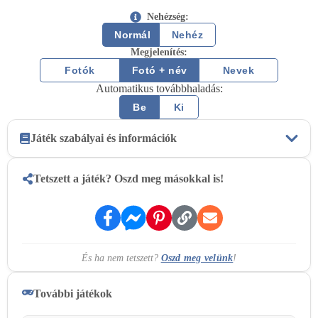
Nehézség:
Normál
Nehéz
Megjelenítés:
Fotók
Fotó + név
Nevek
Automatikus továbbhaladás:
Be
Ki
Játék szabályai és információk
A játék lényege
Tetszett a játék? Oszd meg másokkal is!
Szöveges határozóbélyegek (kalap, tönk, termőréteg, hús,
termőhely) alapján kell azonosítanod a keresett gombafajt. A
cél, hogy a fajleírások alapján minél több gombát helyesen
azonosíts, mielőtt elfogynak az életpontjaid. A játék végén és
És ha nem tetszett?
Oszd meg velünk
!
közben is bármikor megtekintheted az eredményeidet, és
tanulhatsz a hibáidból.
További játékok
Életpontok és szabályok