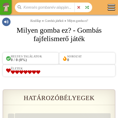
Kezdőlap
Gombás játékok
Milyen gomba ez?
Milyen gomba ez? - Gombás
fajfelismerő játék
HELYES TALÁLATOK
SOROZAT
0 / 0 (0%)
0
ÉLETEK
HATÁROZÓBÉLYEGEK