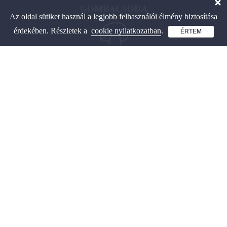
GOMBACSODA
Az oldal sütiket használ a legjobb felhasználói élmény biztosítása
érdekében. Részletek a
cookie nyilatkozatban
.
ÉRTEM
Interaktív gombahatározó
és játékos tanulás.
OLDALAINK
Gombahatározó
Játékos tanulás gombákról
Hasznos fajlisták gombákhoz
Gombapárok összehasonlítása
Fák és vadnövények