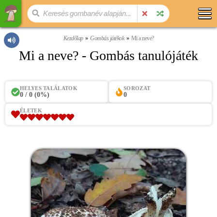
Kezdőlap
Gombás játékok
Mi a neve?
Mi a neve? - Gombás tanulójáték
HELYES TALÁLATOK
SOROZAT
0 / 0 (0%)
0
ÉLETEK