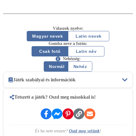
Válaszok nyelve:
Magyar nevek
Latin nevek
Gomba neve a fotón:
Csak fotó
Latin név
Nehézség:
Normál
Nehéz
Játék szabályai és információk
A játék lényege
Tetszett a játék? Oszd meg másokkal is!
Véletlenszerű gombák fotóit kapod, és 5 gombanév közül kell
kiválasztanod a helyeset. A cél, hogy minél több gombát
helyesen azonosíts, mielőtt elfogynak az életpontjaid. A játék
végén és közben is bármikor megtekintheted az
És ha nem tetszett?
Oszd meg velünk
!
eredményeidet, és tanulhatsz a hibáidból.