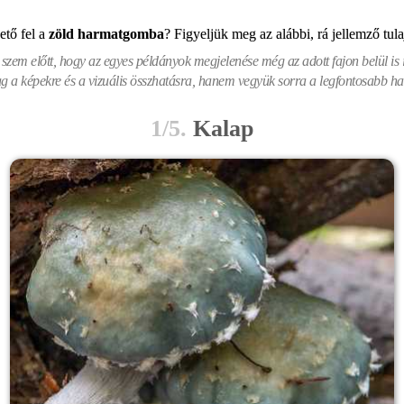
ető fel
a
zöld harmatgomba
? Figyeljük meg az alábbi, rá jellemző tul
zem előtt, hogy az egyes példányok megjelenése még az adott fajon belül is i
 a képekre és a vizuális összhatásra, hanem vegyük sorra a legfontosabb hat
1/5.
Kalap