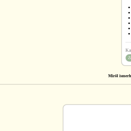
Ka
Z
Miről ismerh