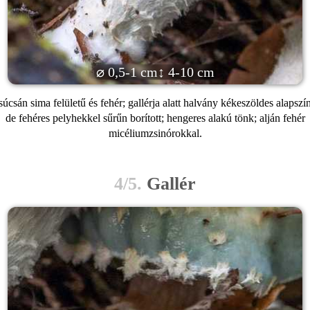
⌀ 0,5-1 cm
↕ 4-10 cm
úcsán sima felületű és fehér; gallérja alatt halvány kékeszöldes alapszí
de fehéres pelyhekkel sűrűn borított; hengeres alakú tönk; alján fehér
micéliumzsinórokkal.
4/5.
Gallér