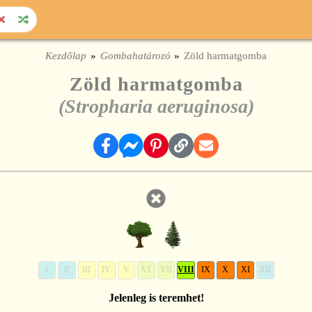
Kezdőlap
Gombahatározó
Zöld harmatgomba
Zöld harmatgomba
(Stropharia aeruginosa)
I
II
III
IV
V
VI
VII
VIII
IX
X
XI
XII
Jelenleg is teremhet!