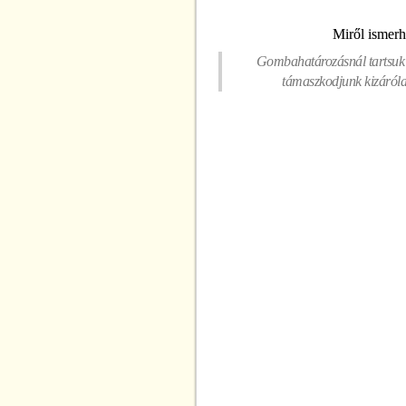
Miről ismerh
Gombahatározásnál tartsuk s
támaszkodjunk kizárólag