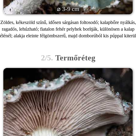
⌀ 3-9 cm
Zöldes, kékeszöld színű, idősen sárgásan foltosodó; kalapbőre nyálkás,
ragadós, lehúzható; fiatalon fehér pelyhek borítják, különösen a kalap
élénél; alakja eleinte félgömbszerű, majd domborúból kis púppal kiterü
2/5.
Termőréteg