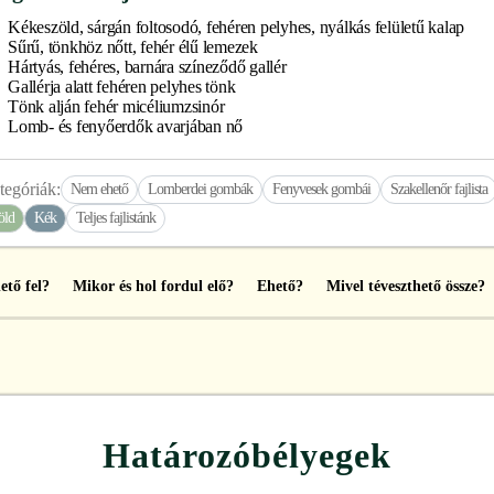
Kékeszöld, sárgán foltosodó, fehéren pelyhes, nyálkás felületű kalap
Sűrű, tönkhöz nőtt, fehér élű lemezek
Hártyás, fehéres, barnára színeződő gallér
Gallérja alatt fehéren pelyhes tönk
Tönk alján fehér micéliumzsinór
Lomb- és fenyőerdők avarjában nő
tegóriák:
Nem ehető
Lomberdei gombák
Fenyvesek gombái
Szakellenőr fajlista
öld
Kék
Teljes fajlistánk
ető fel?
Mikor és hol fordul elő?
Ehető?
Mivel téveszthető össze?
Határozóbélyegek