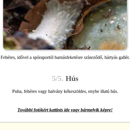
Fehéres, idővel a spóraportól barnásfeketésre színeződő, hártyás gallér.
5/5.
Hús
Puha, fehéres vagy halvány kékeszöldes, enyhe illatú hús.
További fotókért kattints ide vagy bármelyik képre!