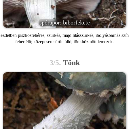
spórapor: bíborfekete
ezdetben piszkosfehéres, szürkés, majd lilásszürkés, ibolyásbarnás szín
fehér élű; közepesen sűrűn álló, tönkhöz nőtt lemezek.
3/5.
Tönk