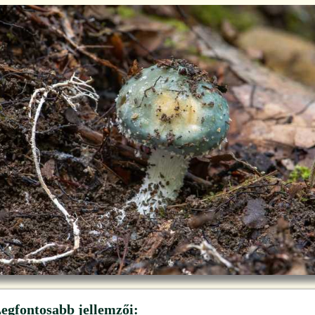
egfontosabb jellemzői: