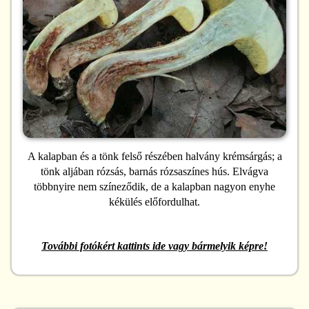
A kalapban és a tönk felső részében halvány krémsárgás; a
tönk aljában rózsás, barnás rózsaszínes hús. Elvágva
többnyire nem színeződik, de a kalapban nagyon enyhe
kékülés előfordulhat.
További fotókért kattints ide vagy bármelyik képre!