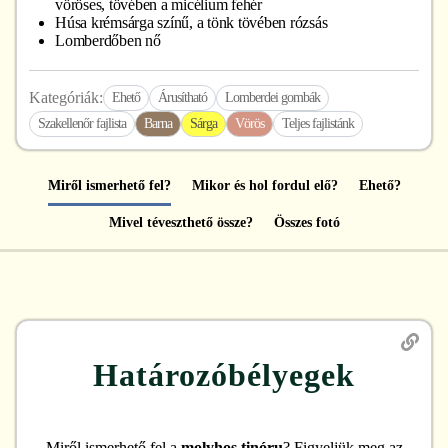
vöröses, tövében a micélium fehér
Húsa krémsárga színű, a tönk tövében rózsás
Lomberdőben nő
Kategóriák:
Ehető
Árusítható
Lomberdei gombák
Szakellenőr fajlista
Barna
Sárga
Vörös
Teljes fajlistánk
Miről ismerhető fel?
Mikor és hol fordul elő?
Ehető?
Mivel téveszthető össze?
Összes fotó
Határozóbélyegek
Miről ismerhető fel
a
molyhos tinóru
? Figyeljük meg az