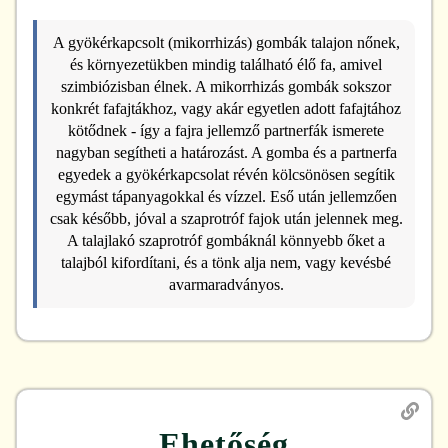
A gyökérkapcsolt (mikorrhizás) gombák talajon nőnek,
és környezetükben mindig található élő fa, amivel
szimbiózisban élnek. A mikorrhizás gombák sokszor
konkrét fafajtákhoz, vagy akár egyetlen adott fafajtához
kötődnek - így a fajra jellemző partnerfák ismerete
nagyban segítheti a határozást. A gomba és a partnerfa
egyedek a gyökérkapcsolat révén kölcsönösen segítik
egymást tápanyagokkal és vízzel. Eső után jellemzően
csak később, jóval a szaprotróf fajok után jelennek meg.
A talajlakó szaprotróf gombáknál könnyebb őket a
talajból kifordítani, és a tönk alja nem, vagy kevésbé
avarmaradványos.
Ehetőség