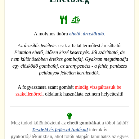
A molyhos tinóru
ehető
;
árusítható
.
Az árusítás feltétele:
csak a fiatal termőtest árusítható.
Fiatalon ehető, idősen kissé kesernyés. Jól szárítható, de
nem különösebben értékes gombafaj. Gyakran megtámadja
egy élősködő gombafaj, az aranypenész - a fehér, penészes
példányok feltétlen kerülendők.
A fogyasztásra szánt gombát
mindig vizsgáltassuk be
szakellenőrrel
, oldalunk használata ezt nem helyettesíti!
Meg tudod különböztetni
az
ehető
gombákat
a többi fajtól?
Teszteld és fejleszd tudásod
interaktív
gyakorlójátékunkban, ahol fotók alapján tanulhatsz az egyes