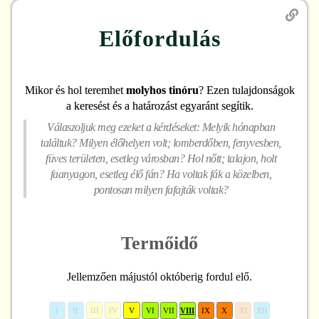
Előfordulás
Mikor és hol teremhet
molyhos tinóru
? Ezen tulajdonságok
a keresést és a határozást egyaránt segítik.
Válaszoljuk meg ezeket a kérdéseket: Melyik hónapban
találtuk? Milyen élőhelyen volt; lomberdőben, fenyvesben,
füves területen, esetleg városban? Hol nőtt; talajon, holt
faanyagon, esetleg élő fán? Ha voltak fák a közelben,
pontosan milyen fafajták voltak?
Termőidő
Jellemzően májustól októberig fordul elő.
I
II
III
IV
V
VI
VII
VIII
IX
X
XI
XII