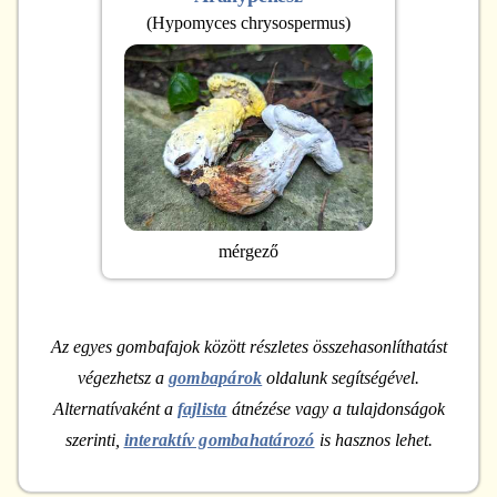
(
Hypomyces chrysospermus
)
mérgező
Az egyes gombafajok között részletes összehasonlíthatást
végezhetsz a
gombapárok
oldalunk segítségével.
Alternatívaként a
fajlista
átnézése vagy a tulajdonságok
szerinti,
interaktív gombahatározó
is hasznos lehet.