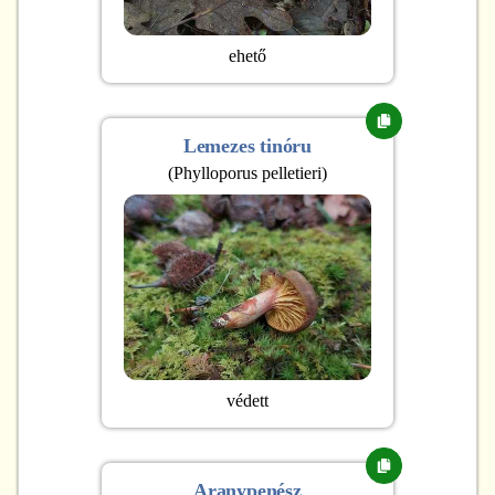
ehető
Lemezes tinóru
(
Phylloporus pelletieri
)
védett
Aranypenész