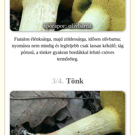
spórapor: olívbarna
Fiatalon élénksárga, majd zöldessárga, idősen olívbarna;
nyomásra nem mindig és legfeljebb csak lassan kékülő; tág
pórusú, a tönkre gyakran bordákkal lefutó csöves
termőréteg.
3/4.
Tönk