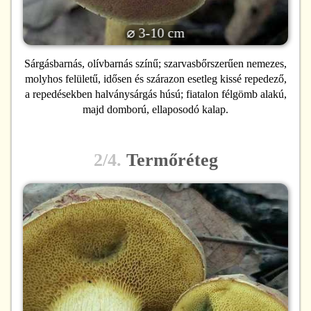
⌀ 3-10 cm
Sárgásbarnás, olívbarnás színű; szarvasbőrszerűen nemezes,
molyhos felületű, idősen és szárazon esetleg kissé repedező,
a repedésekben halványsárgás húsú; fiatalon félgömb alakú,
majd domború, ellaposodó kalap.
2/4.
Termőréteg