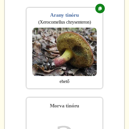
Arany tinóru
(
Xerocomellus chrysenteron
)
ehető
Morva tinóru