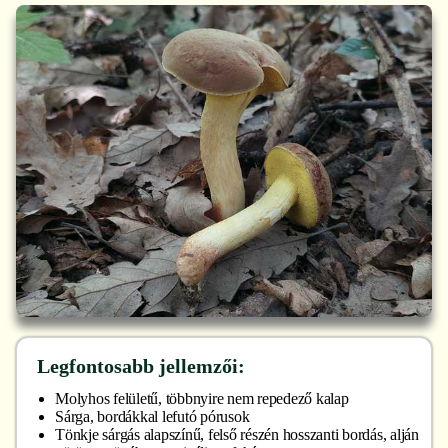
Legfontosabb jellemzői:
Molyhos felületű, többnyire nem repedező kalap
Sárga, bordákkal lefutó pórusok
Tönkje sárgás alapszínű, felső részén hosszanti bordás, alján