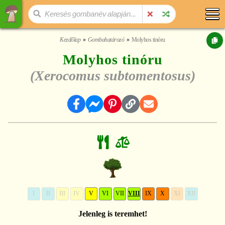
Kezdőlap
Gombahatározó
Molyhos tinóru
Molyhos tinóru
(Xerocomus subtomentosus)
I
II
III
IV
V
VI
VII
VIII
IX
X
XI
XII
Jelenleg is teremhet!