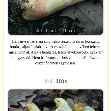
⌀ 1-3 cm
↕ 4-10 cm
Halványsárgás alapszínű; felső részén gyakran hosszanti
bordás, alján általában vöröses színű tönk, tövében fehéres
micéliummal. Alakja hengeres, lefelé elvékonyodó, gyakran
kihegyesedő. Nem hálózatos, de hosszanti bordái részben
összenőhetnek egymással.
4/4.
Hús