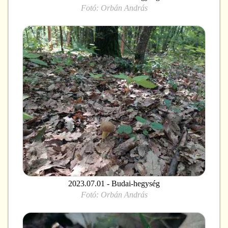
Fotó:
Orbán András
2023.07.01 - Budai-hegység
Fotó:
Orbán András