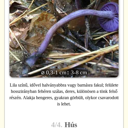
⌀ 0,3-1 cm
↕ 3-8 cm
Lila színű, idővel halványabbra vagy barnásra fakul; felülete
hosszirányban fehéren szálas, deres, különösen a tönk felső
részén. Alakja hengeres, gyakran görbült, olykor csavarodott
is lehet.
4/4.
Hús