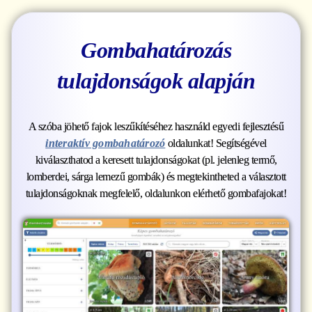
Gombahatározás
tulajdonságok alapján
A szóba jöhető fajok leszűkítéséhez használd egyedi fejlesztésű
interaktív gombahatározó
oldalunkat! Segítségével
kiválaszthatod a keresett tulajdonságokat (pl. jelenleg termő,
lomberdei, sárga lemezű gombák) és megtekintheted a választott
tulajdonságoknak megfelelő, oldalunkon elérhető gombafajokat!