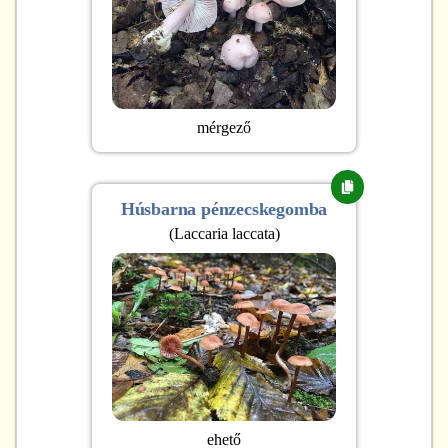
mérgező
Húsbarna pénzecskegomba
(
Laccaria laccata
)
ehető