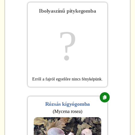
Ibolyaszínű pitykegomba
?
Erről a fajról egyelőre nincs fényképünk.
Rózsás kígyógomba
(
Mycena rosea
)