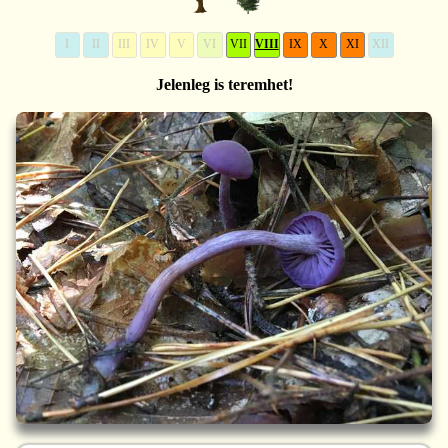
I
II
III
IV
V
VI
VII
VIII
IX
X
XI
XII
Jelenleg is teremhet!