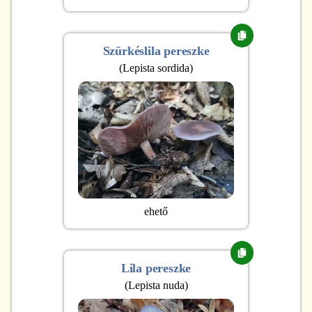
Szürkéslila pereszke
(
Lepista sordida
)
ehető
Lila pereszke
(
Lepista nuda
)