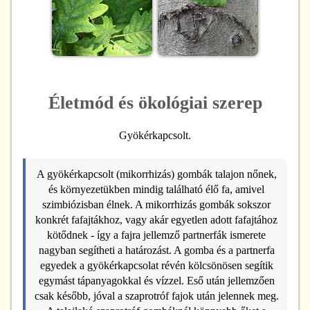
Életmód és ökológiai szerep
Gyökérkapcsolt.
A gyökérkapcsolt (mikorrhizás) gombák talajon nőnek,
és környezetükben mindig található élő fa, amivel
szimbiózisban élnek. A mikorrhizás gombák sokszor
konkrét fafajtákhoz, vagy akár egyetlen adott fafajtához
kötődnek - így a fajra jellemző partnerfák ismerete
nagyban segítheti a határozást. A gomba és a partnerfa
egyedek a gyökérkapcsolat révén kölcsönösen segítik
egymást tápanyagokkal és vízzel. Eső után jellemzően
csak később, jóval a szaprotróf fajok után jelennek meg.