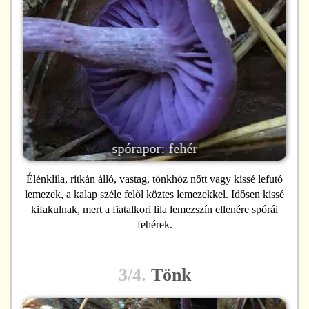
spórapor: fehér
Élénklila, ritkán álló, vastag, tönkhöz nőtt vagy kissé lefutó
lemezek, a kalap széle felől köztes lemezekkel. Idősen kissé
kifakulnak, mert a fiatalkori lila lemezszín ellenére spórái
fehérek.
3/4.
Tönk