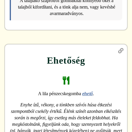
A talajlakó szaprotróf gombáknál könnyebb őket a
talajból kifordítani, és a tönk alja nem, vagy kevésbé
avarmaradványos.
Ehetőség
A lila pénzecskegomba
ehető
.
Enyhe ízű, vékony, a tönkben szívós húsa étkezési
szempontból csekély értékű. Élénk színét azonban elkészítés
során is megőrzi, így esetleg más ételeket feldobhat. Ha
megkóstolnánk, figyeljünk oda, hogy szennyezett helyekről
(pl. bányák, ipari létesítmények közelében) ne gyűjtsük, mert