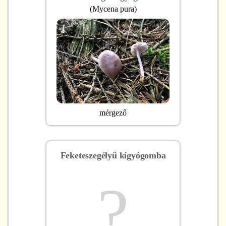
(
Mycena pura
)
mérgező
Feketeszegélyű kígyógomba
?