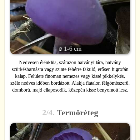
⌀ 1-6 cm
Nedvesen élénklila, szárazon halványlilára, halvány
szürkésbarnásra vagy szinte fehérre fakuló, erősen higrofán
kalap. Felülete finoman nemezes vagy kissé pikkelykés,
széle nedves időben bordázott. Alakja fiatalon félgömbszerű,
domború, majd ellaposodik, közepén kissé benyomott lesz.
2/4.
Termőréteg