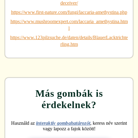
deceiver/
https://www.first-nature.com/fungi/laccaria-amethystina.php
https://www.mushroomexpert.com/laccaria_amethystina.htm
l
https://www.123pilzsuche.de/daten/details/BlauerLacktrichte
rling.htm
Más gombák is
érdekelnek?
Használd az
interaktív gombahatározót
, keress név szerint
vagy lapozz a fajok között!