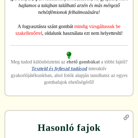
hajlamos a talajban található arzén és más mérgező
nehézfémionok felhalmozására!
A fogyasztásra szánt gombát
mindig vizsgáltassuk be
szakellenőrrel
, oldalunk használata ezt nem helyettesíti!
Meg tudod különböztetni
az
ehető
gombákat
a többi fajtól?
Teszteld és fejleszd tudásod
interaktív
gyakorlójátékunkban, ahol fotók alapján tanulhatsz az egyes
gombafajok ehetőségéről!
Hasonló fajok