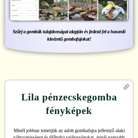
Szűrj a gombák tulajdonságai alapján és fedezd fel a hasonló
kinézetű gombafajokat!
Lila pénzecskegomba
fényképek
Minél jobban ismerjük az adott gombafajra jellemző alaki
változatosságot és élőhelyi sajátosságokat, annál nagyobb