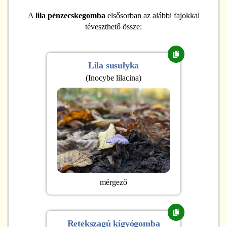
A
lila pénzecskegomba
elsősorban az alábbi fajokkal
téveszthető össze:
Lila susulyka
(
Inocybe lilacina
)
mérgező
Retekszagú kígyógomba