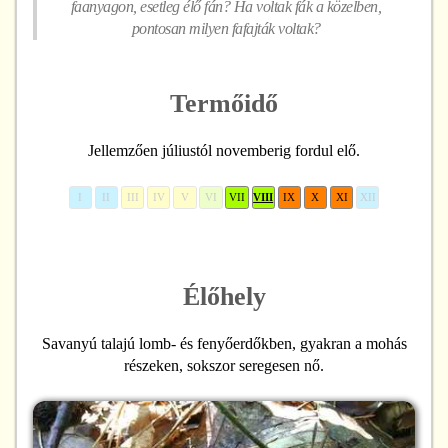
faanyagon, esetleg élő fán? Ha voltak fák a közelben,
pontosan milyen fafajták voltak?
Termőidő
Jellemzően júliustól novemberig fordul elő.
I
II
III
IV
V
VI
VII
VIII
IX
X
XI
XII
Élőhely
Savanyú talajú lomb- és fenyőerdőkben, gyakran a mohás
részeken, sokszor seregesen nő.