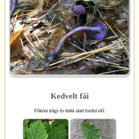
Kedvelt fái
Főként
tölgy
és
bükk
alatt fordul elő.