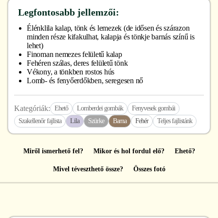
Legfontosabb jellemzői:
Élénklila kalap, tönk és lemezek (de idősen és szárazon
minden része kifakulhat, kalapja és tönkje barnás színű is
lehet)
Finoman nemezes felületű kalap
Fehéren szálas, deres felületű tönk
Vékony, a tönkben rostos hús
Lomb- és fenyőerdőkben, seregesen nő
Kategóriák:
Ehető
Lomberdei gombák
Fenyvesek gombái
Szakellenőr fajlista
Lila
Szürke
Barna
Fehér
Teljes fajlistánk
Miről ismerhető fel?
Mikor és hol fordul elő?
Ehető?
Mivel téveszthető össze?
Összes fotó