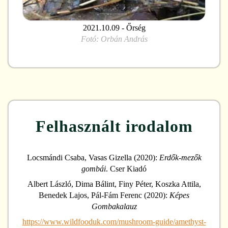
2021.10.09 - Őrség
Fotó:
Orbán András
Felhasznált irodalom
Locsmándi Csaba, Vasas Gizella (2020):
Erdők-mezők
gombái
. Cser Kiadó
Albert László, Dima Bálint, Finy Péter, Koszka Attila,
Benedek Lajos, Pál-Fám Ferenc (2020):
Képes
Gombakalauz
https://www.wildfooduk.com/mushroom-guide/amethyst-