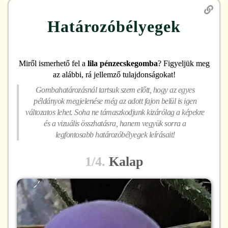
Határozóbélyegek
Miről ismerhető fel
a
lila pénzecskegomba
? Figyeljük meg
az alábbi, rá jellemző tulajdonságokat!
Gombahatározásnál tartsuk szem előtt, hogy az egyes
példányok megjelenése még az adott fajon belül is igen
változatos lehet. Soha ne támaszkodjunk kizárólag a képekre
és a vizuális összhatásra, hanem vegyük sorra a
legfontosabb határozóbélyegek leírásait!
1/4.
Kalap