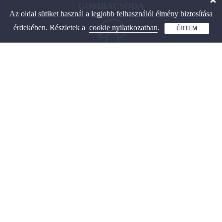
GOMBACSODA
Az oldal sütiket használ a legjobb felhasználói élmény biztosítása
érdekében. Részletek a
cookie nyilatkozatban
.
ÉRTEM
Interaktív gombahatározó
és játékos tanulás.
OLDALAINK
Gombahatározó
Játékos tanulás gombákról
Hasznos fajlisták gombákhoz
Gombapárok összehasonlítása
Fák és vadnövények