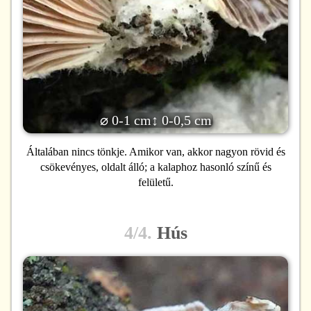
⌀ 0-1 cm
↕ 0-0,5 cm
Általában nincs tönkje. Amikor van, akkor nagyon rövid és
csökevényes, oldalt álló; a kalaphoz hasonló színű és
felületű.
4/4.
Hús