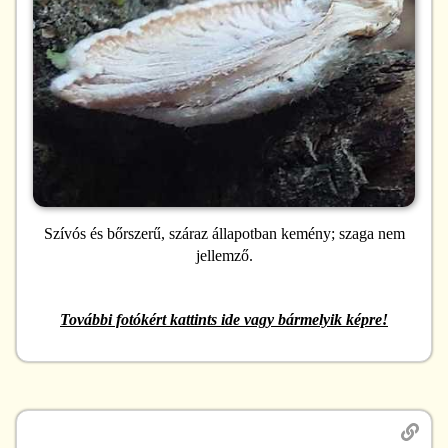
Szívós és bőrszerű, száraz állapotban kemény; szaga nem
jellemző.
További fotókért kattints ide vagy bármelyik képre!