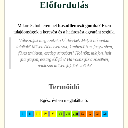
Előfordulás
Mikor és hol teremhet
hasadtlemezű gomba
? Ezen
tulajdonságok a keresést és a határozást egyaránt segítik.
Válaszoljuk meg ezeket a kérdéseket: Melyik hónapban
találtuk? Milyen élőhelyen volt; lomberdőben, fenyvesben,
füves területen, esetleg városban? Hol nőtt; talajon, holt
faanyagon, esetleg élő fán? Ha voltak fák a közelben,
pontosan milyen fafajták voltak?
Termőidő
Egész évben megtalálható.
I
II
III
IV
V
VI
VII
VIII
IX
X
XI
XII