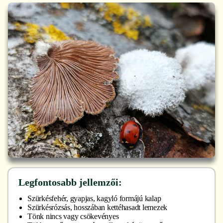
Legfontosabb jellemzői:
Szürkésfehér, gyapjas, kagyló formájú kalap
Szürkésrózsás, hosszában kettéhasadt lemezek
Tönk nincs vagy csökevényes