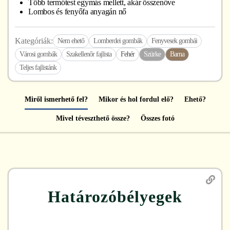
Több termőtest egymás mellett, akár összenőve
Lombos és fenyőfa anyagán nő
Kategóriák:
Nem ehető
Lomberdei gombák
Fenyvesek gombái
Városi gombák
Szakellenőr fajlista
Fehér
Szürke
Barna
Teljes fajlistánk
Miről ismerhető fel?
Mikor és hol fordul elő?
Ehető?
Mivel téveszthető össze?
Összes fotó
Határozóbélyegek