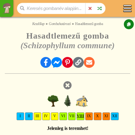
Kezdőlap
Gombahatározó
Hasadtlemezű gomba
Hasadtlemezű gomba
(Schizophyllum commune)
I
II
III
IV
V
VI
VII
VIII
IX
X
XI
XII
Jelenleg is teremhet!