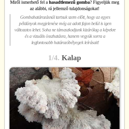
Miről ismerhető fel
a
hasadtlemezű gomba
? Figyeljük meg
az alábbi, rá jellemző tulajdonságokat!
Gombahatározásnál tartsuk szem előtt, hogy az egyes
példányok megjelenése még az adott fajon belül is igen
változatos lehet. Soha ne támaszkodjunk kizárólag a képekre
és a vizuális összhatásra, hanem vegyük sorra a
legfontosabb határozóbélyegek leírásait!
1/4.
Kalap