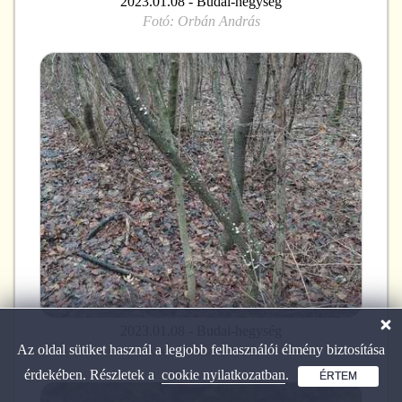
2023.01.08 - Budai-hegység
Fotó:
Orbán András
2023.01.08 - Budai-hegység
Az oldal sütiket használ a legjobb felhasználói élmény biztosítása
Fotó:
Orbán András
érdekében. Részletek a
cookie nyilatkozatban
.
ÉRTEM