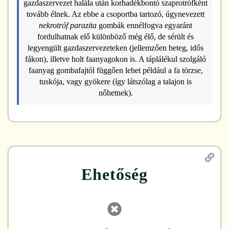
gazdaszervezet halála után korhadékbontó szaprotrófként
tovább élnek. Az ebbe a csoportba tartozó, úgynevezett
nekrotróf parazita
gombák ennélfogva egyaránt
fordulhatnak elő különböző még élő, de sérült és
legyengült gazdaszervezeteken (jellemzően beteg, idős
fákon), illetve holt faanyagokon is. A táplálékul szolgáló
faanyag gombafajtól függően lehet például a fa törzse,
tuskója, vagy gyökere (így látszólag a talajon is
nőhetnek).
Ehetőség