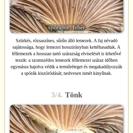
spórapor: fehér
Szürkés, rózsaszínes, sűrűn álló lemezek. A faj névadó
sajátossága, hogy lemezei hosszirányban kettéhasadtak. A
féllemezek a hosszan tartó szárazság elviselését is lehetővé
teszik: a szomszédos lemezek féllemezei száraz időben
egymásra hajolva védik a termőréteget és megakadályozzák
a spórák kiszóródását; nedvesen ismét kinyílnak.
3/4.
Tönk