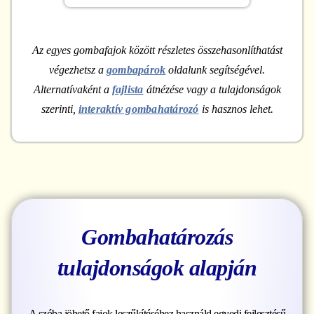
Az egyes gombafajok között részletes összehasonlíthatást
végezhetsz a
gombapárok
oldalunk segítségével.
Alternatívaként a
fajlista
átnézése vagy a tulajdonságok
szerinti,
interaktív gombahatározó
is hasznos lehet.
Gombahatározás
tulajdonságok alapján
A szóba jöhető fajok leszűkítéséhez használd egyedi fejlesztésű