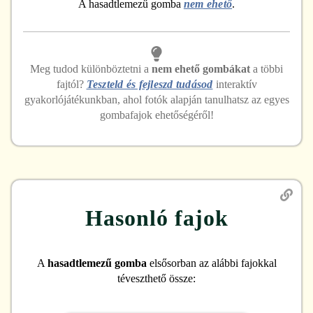
A hasadtlemezű gomba
nem ehető
.
Meg tudod különböztetni
a
nem ehető
gombákat
a többi
fajtól?
Teszteld és fejleszd tudásod
interaktív
gyakorlójátékunkban, ahol fotók alapján tanulhatsz az egyes
gombafajok ehetőségéről!
Hasonló fajok
A
hasadtlemezű gomba
elsősorban az alábbi fajokkal
téveszthető össze: