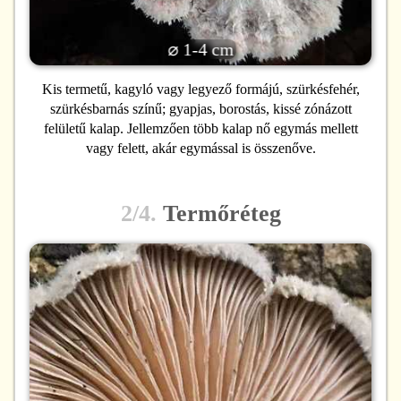
⌀ 1-4 cm
Kis termetű, kagyló vagy legyező formájú, szürkésfehér,
szürkésbarnás színű; gyapjas, borostás, kissé zónázott
felületű kalap. Jellemzően több kalap nő egymás mellett
vagy felett, akár egymással is összenőve.
2/4.
Termőréteg