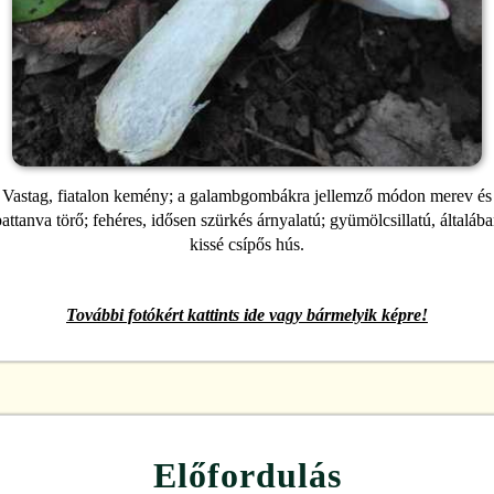
Vastag, fiatalon kemény; a galambgombákra jellemző módon merev és
attanva törő; fehéres, idősen szürkés árnyalatú; gyümölcsillatú, általáb
kissé csípős hús.
További fotókért kattints ide vagy bármelyik képre!
Előfordulás