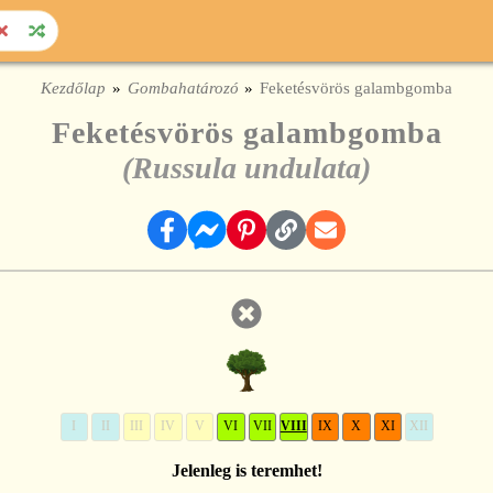
Kezdőlap
Gombahatározó
Feketésvörös galambgomba
Feketésvörös galambgomba
(Russula undulata)
I
II
III
IV
V
VI
VII
VIII
IX
X
XI
XII
Jelenleg is teremhet!