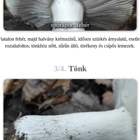
spórapor: fehér
iatalon fehér, majd halvány krémszínű, idősen szürkés árnyalatú, esetl
rozsdafoltos; tönkhöz nőtt, sűrűn álló, törékeny és csípős lemezek.
3/4.
Tönk