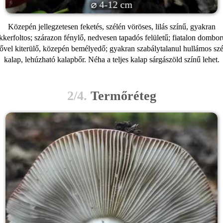
⌀ 4-12 cm
Közepén jellegzetesen feketés, szélén vöröses, lilás színű, gyakran
kkerfoltos; szárazon fénylő, nedvesen tapadós felületű; fiatalon dombor
ővel kiterülő, közepén bemélyedő; gyakran szabálytalanul hullámos sz
kalap, lehúzható kalapbőr. Néha a teljes kalap sárgászöld színű lehet.
2/4.
Termőréteg