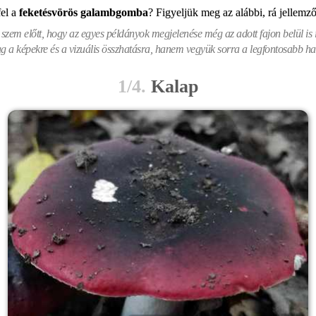
fel
a
feketésvörös galambgomba
? Figyeljük meg az alábbi, rá jellemz
zem előtt, hogy az egyes példányok megjelenése még az adott fajon belül is i
 a képekre és a vizuális összhatásra, hanem vegyük sorra a legfontosabb hat
1/4.
Kalap