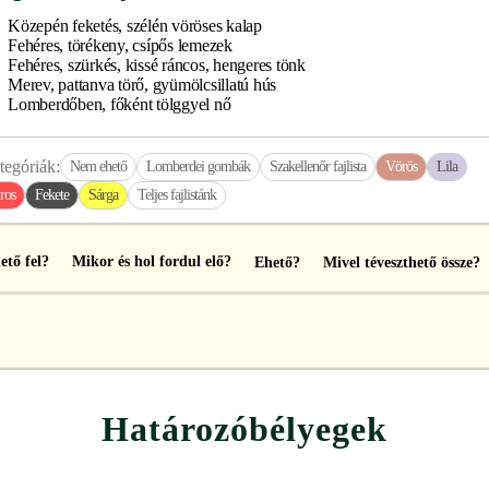
Közepén feketés, szélén vöröses kalap
Fehéres, törékeny, csípős lemezek
Fehéres, szürkés, kissé ráncos, hengeres tönk
Merev, pattanva törő, gyümölcsillatú hús
Lomberdőben, főként tölggyel nő
tegóriák:
Nem ehető
Lomberdei gombák
Szakellenőr fajlista
Vörös
Lila
ros
Fekete
Sárga
Teljes fajlistánk
ető fel?
Mikor és hol fordul elő?
Ehető?
Mivel téveszthető össze?
Határozóbélyegek