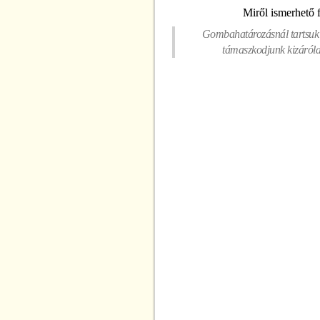
Miről ismerhető 
Gombahatározásnál tartsuk s
támaszkodjunk kizárólag