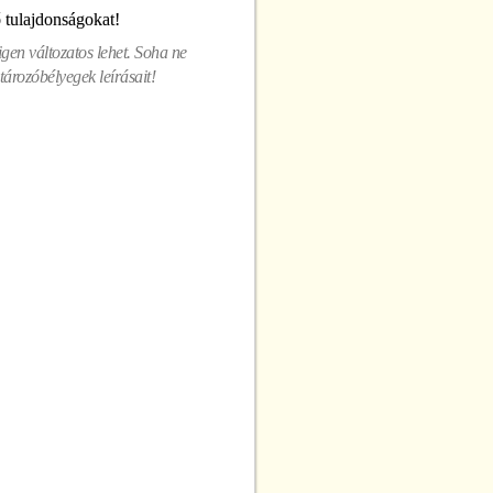
ő tulajdonságokat!
gen változatos lehet. Soha ne
ározóbélyegek leírásait!