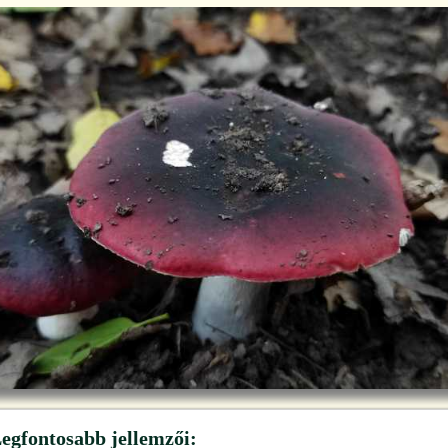
egfontosabb jellemzői: