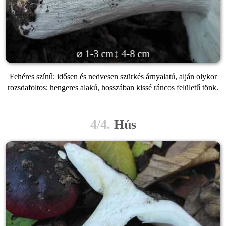
⌀ 1-3 cm
↕ 4-8 cm
Fehéres színű; idősen és nedvesen szürkés árnyalatú, alján olykor
rozsdafoltos; hengeres alakú, hosszában kissé ráncos felületű tönk.
4/4.
Hús