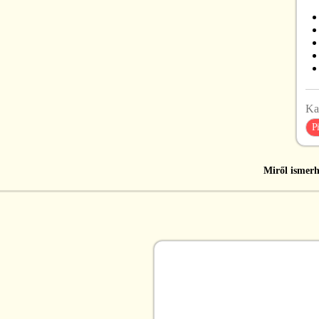
Ka
Pi
Miről ismerh