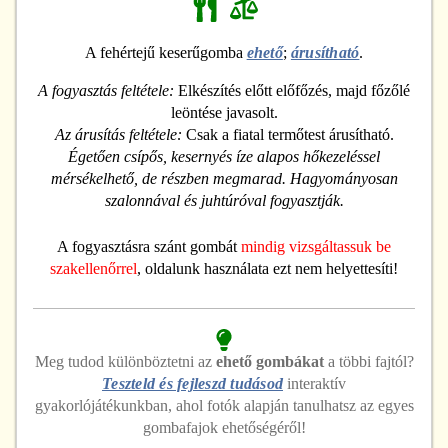
A fehértejű keserűgomba
ehető
;
árusítható
.
A fogyasztás feltétele:
Elkészítés előtt előfőzés, majd főzőlé
leöntése javasolt.
Az árusítás feltétele:
Csak a fiatal termőtest árusítható.
Égetően csípős, kesernyés íze alapos hőkezeléssel
mérsékelhető, de részben megmarad. Hagyományosan
szalonnával és juhtúróval fogyasztják.
A fogyasztásra szánt gombát
mindig vizsgáltassuk be
szakellenőrrel
, oldalunk használata ezt nem helyettesíti!
Meg tudod különböztetni
az
ehető
gombákat
a többi fajtól?
Teszteld és fejleszd tudásod
interaktív
gyakorlójátékunkban, ahol fotók alapján tanulhatsz az egyes
gombafajok ehetőségéről!