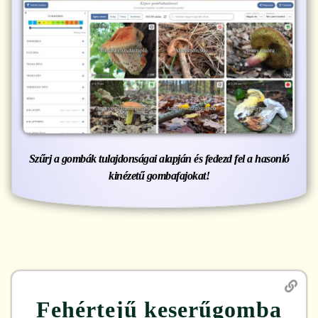
Szűrj a gombák tulajdonságai alapján és fedezd fel a hasonló
kinézetű gombafajokat!
Fehértejű keserűgomba