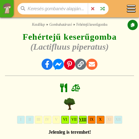
Kezdőlap
Gombahatározó
Fehértejű keserűgomba
Fehértejű keserűgomba
(Lactifluus piperatus)
I
II
III
IV
V
VI
VII
VIII
IX
X
XI
XII
Jelenleg is teremhet!