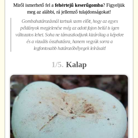
Miről ismerhető fel
a
fehértejű keserűgomba
? Figyeljük
meg az alábbi, rá jellemző tulajdonságokat!
Gombahatározásnál tartsuk szem előtt, hogy az egyes
példányok megjelenése még az adott fajon belül is igen
változatos lehet. Soha ne támaszkodjunk kizárólag a képekre
és a vizuális összhatásra, hanem vegyük sorra a
legfontosabb határozóbélyegek leírásait!
1/5.
Kalap