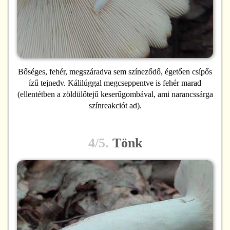
Bőséges, fehér, megszáradva sem színeződő, égetően csípős
ízű tejnedv. Kálilúggal megcseppentve is fehér marad
(ellentétben a zöldülőtejű keserűgombával, ami narancssárga
színreakciót ad).
4/5.
Tönk