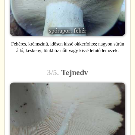
spórapor: fehér
Fehéres, krémszínű, idősen kissé okkerfoltos; nagyon sűrűn
álló, keskeny; tönkhöz nőtt vagy kissé lefutó lemezek.
3/5.
Tejnedv