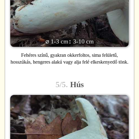
⌀ 1-3 cm
↕ 3-10 cm
Fehéres színű, gyakran okkerfoltos, sima felületű,
hosszúkás, hengeres alakú vagy alja felé elkeskenyedő tönk.
5/5.
Hús