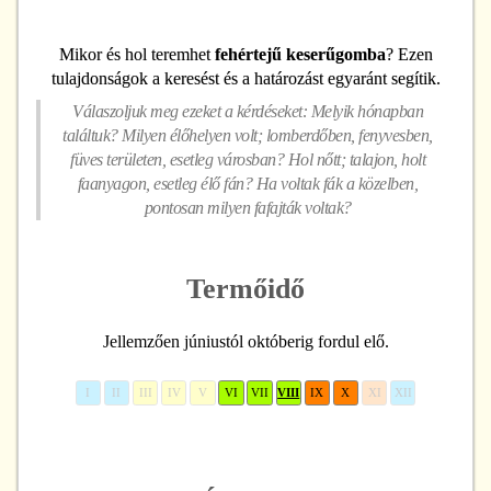
Mikor és hol teremhet
fehértejű keserűgomba
? Ezen
tulajdonságok a keresést és a határozást egyaránt segítik.
Válaszoljuk meg ezeket a kérdéseket: Melyik hónapban
találtuk? Milyen élőhelyen volt; lomberdőben, fenyvesben,
füves területen, esetleg városban? Hol nőtt; talajon, holt
faanyagon, esetleg élő fán? Ha voltak fák a közelben,
pontosan milyen fafajták voltak?
Termőidő
Jellemzően júniustól októberig fordul elő.
I
II
III
IV
V
VI
VII
VIII
IX
X
XI
XII