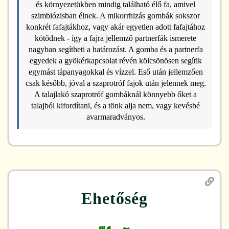
és környezetükben mindig található élő fa, amivel
szimbiózisban élnek. A mikorrhizás gombák sokszor
konkrét fafajtákhoz, vagy akár egyetlen adott fafajtához
kötődnek - így a fajra jellemző partnerfák ismerete
nagyban segítheti a határozást. A gomba és a partnerfa
egyedek a gyökérkapcsolat révén kölcsönösen segítik
egymást tápanyagokkal és vízzel. Eső után jellemzően
csak később, jóval a szaprotróf fajok után jelennek meg.
A talajlakó szaprotróf gombáknál könnyebb őket a
talajból kifordítani, és a tönk alja nem, vagy kevésbé
avarmaradványos.
Ehetőség