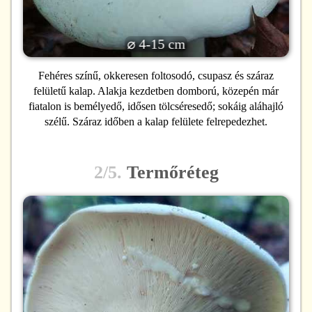
⌀ 4-15 cm
Fehéres színű, okkeresen foltosodó, csupasz és száraz
felületű kalap. Alakja kezdetben domború, közepén már
fiatalon is bemélyedő, idősen tölcséresedő; sokáig aláhajló
szélű. Száraz időben a kalap felülete felrepedezhet.
2/5.
Termőréteg