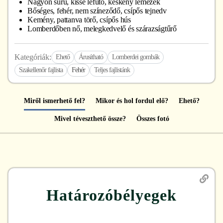
Nagyon sűrű, kissé lefutó, keskeny lemezek
Bőséges, fehér, nem színeződő, csípős tejnedv
Kemény, pattanva törő, csípős hús
Lomberdőben nő, melegkedvelő és szárazságtűrő
Kategóriák:
Ehető
Árusítható
Lomberdei gombák
Szakellenőr fajlista
Fehér
Teljes fajlistánk
Miről ismerhető fel?
Mikor és hol fordul elő?
Ehető?
Mivel téveszthető össze?
Összes fotó
Határozóbélyegek