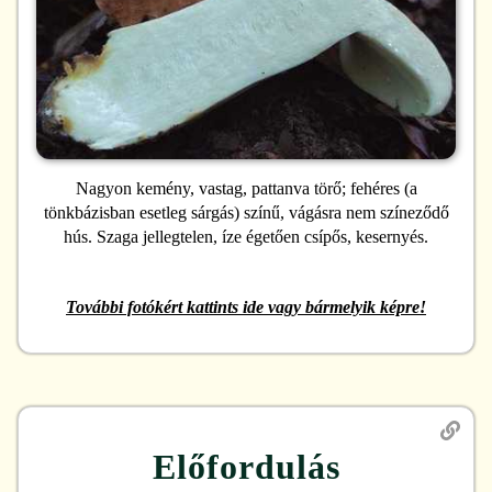
Nagyon kemény, vastag, pattanva törő; fehéres (a
tönkbázisban esetleg sárgás) színű, vágásra nem színeződő
hús. Szaga jellegtelen, íze égetően csípős, kesernyés.
További fotókért kattints ide vagy bármelyik képre!
Előfordulás