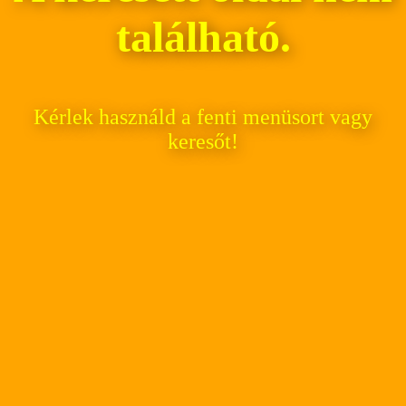
található.
Kérlek használd a fenti menüsort vagy
keresőt!