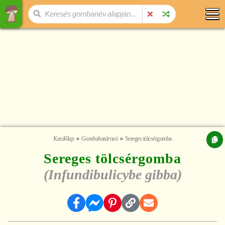
Kezdőlap
Gombahatározó
Sereges tölcsérgomba
Sereges tölcsérgomba
(Infundibulicybe gibba)