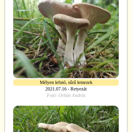
Mélyen lefutó, sűrű lemezek
2021.07.16 - Retyezát
Fotó:
Orbán András