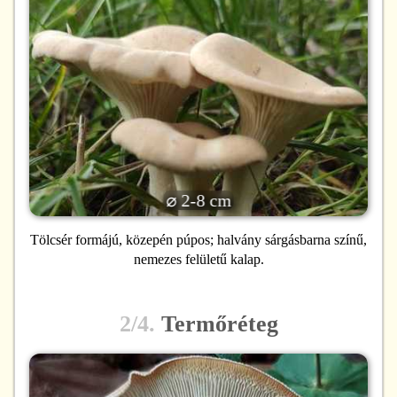
⌀ 2-8 cm
Tölcsér formájú, közepén púpos; halvány sárgásbarna színű,
nemezes felületű kalap.
2/4.
Termőréteg