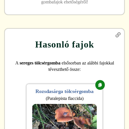
gombafajok ehetőségéről!
Hasonló fajok
A
sereges tölcsérgomba
elsősorban az alábbi fajokkal
téveszthető össze:
Rozsdasárga tölcsérgomba
(
Paralepista flaccida
)