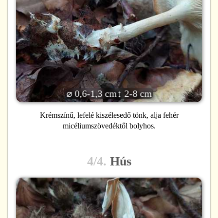
⌀ 0,6-1,3 cm
↕ 2-8 cm
Krémszínű, lefelé kiszélesedő tönk, alja fehér
micéliumszövedéktől bolyhos.
4/4.
Hús