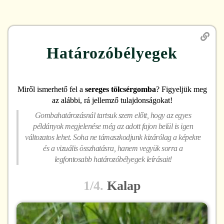
Határozóbélyegek
Miről ismerhető fel
a
sereges tölcsérgomba
? Figyeljük meg
az alábbi, rá jellemző tulajdonságokat!
Gombahatározásnál tartsuk szem előtt, hogy az egyes
példányok megjelenése még az adott fajon belül is igen
változatos lehet. Soha ne támaszkodjunk kizárólag a képekre
és a vizuális összhatásra, hanem vegyük sorra a
legfontosabb határozóbélyegek leírásait!
1/4.
Kalap