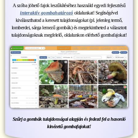
A szóba jöhető fajok leszűkítéséhez használd egyedi fejlesztésű
interaktív gombahatározó
oldalunkat! Segítségével
kiválaszthatod a keresett tulajdonságokat (pl. jelenleg termő,
lomberdei, sárga lemezű gombák) és megtekintheted a választott
tulajdonságoknak megfelelő, oldalunkon elérhető gombafajokat!
Szűrj a gombák tulajdonságai alapján és fedezd fel a hasonló
kinézetű gombafajokat!