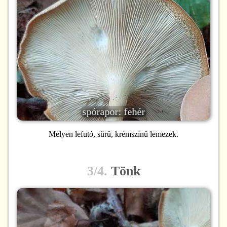
spórapor: fehér
Mélyen lefutó, sűrű, krémszínű lemezek.
3/4.
Tönk