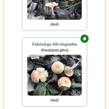
ehető
Fakósárga tölcsérgomba
(
Paralepista gilva
)
ehető