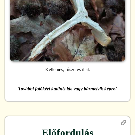
Kellemes, fűszeres illat.
További fotókért kattints ide vagy bármelyik képre!
Előfordulás