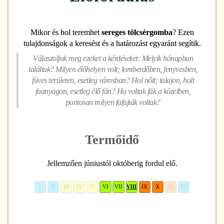
Mikor és hol teremhet
sereges tölcsérgomba
? Ezen
tulajdonságok a keresést és a határozást egyaránt segítik.
Válaszoljuk meg ezeket a kérdéseket: Melyik hónapban
találtuk? Milyen élőhelyen volt; lomberdőben, fenyvesben,
füves területen, esetleg városban? Hol nőtt; talajon, holt
faanyagon, esetleg élő fán? Ha voltak fák a közelben,
pontosan milyen fafajták voltak?
Termőidő
Jellemzően júniustól októberig fordul elő.
I
II
III
IV
V
VI
VII
VIII
IX
X
XI
XII