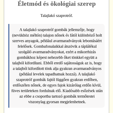
Életmód és ökológiai szerep
Talajlakó szaprotróf.
A talajlakó szaprotróf gombák jellemzője, hogy
(nevükhöz méltón) talajon nőnek és fától különböző holt
szerves anyagok, például avarmaradványok lebontásáért
felelősek. Gombafonalaikkal átszövik a táplálékul
szolgáló avarmaradványokat, ezért a mikorrhizás
gombákhoz képest nehezebb őket tönkkel együtt a
talajból kifordítani. Ebből eredő sajátosságuk az is, hogy
a talajból kifordított tönk alja gyakran avarmaradványos
(például levelek tapadhatnak hozzá). A talajlakó
szaprotróf gombák fajtól függően gyakran erdőben,
erdőszélen nőnek, de egyes fajok kizárólag erdőn kívül,
füves területeken fordulnak elő. Kiadósabb esőzések után
az ebbe a csoportba tartozó gombák termőtestei
viszonylag gyorsan megjelenhetnek.