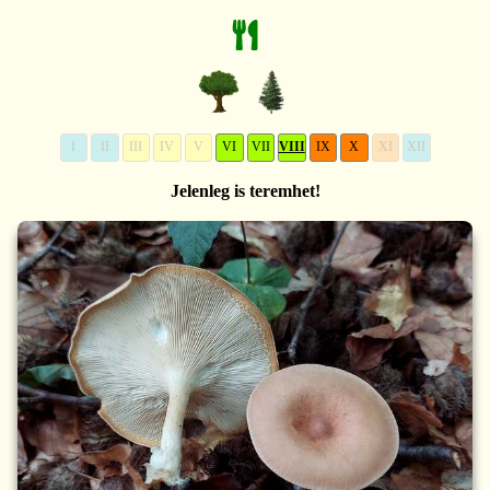
I
II
III
IV
V
VI
VII
VIII
IX
X
XI
XII
Jelenleg is teremhet!