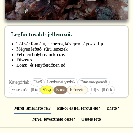
Legfontosabb jellemzői:
Tölcsér formájú, nemezes, közepén púpos kalap
Mélyen lefutó, sűrű lemezek
Fehéren bolyhos tönkbázis
Fűszeres illat
Lomb- és fenyőerdőben nő
Kategóriák:
Ehető
Lomberdei gombák
Fenyvesek gombái
Szakellenőr fajlista
Sárga
Barna
Krémszínű
Teljes fajlistánk
Miről ismerhető fel?
Mikor és hol fordul elő?
Ehető?
Mivel téveszthető össze?
Összes fotó