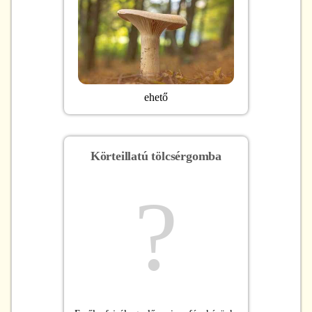
ehető
Körteillatú tölcsérgomba
?