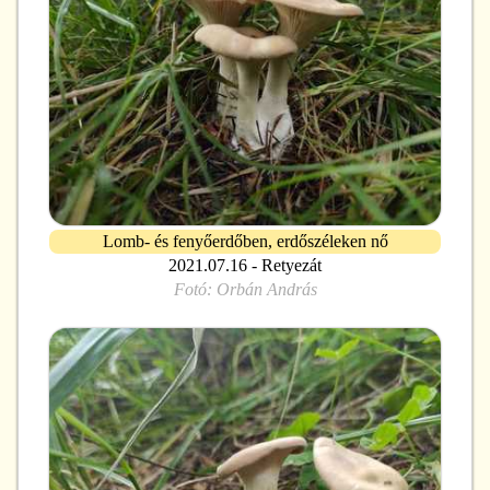
Lomb- és fenyőerdőben, erdőszéleken nő
2021.07.16 - Retyezát
Fotó:
Orbán András