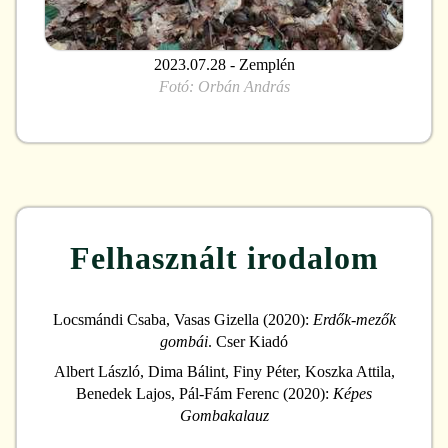
2023.07.28 - Zemplén
Fotó:
Orbán András
Felhasznált irodalom
Locsmándi Csaba, Vasas Gizella (2020):
Erdők-mezők
gombái
. Cser Kiadó
Albert László, Dima Bálint, Finy Péter, Koszka Attila,
Benedek Lajos, Pál-Fám Ferenc (2020):
Képes
Gombakalauz