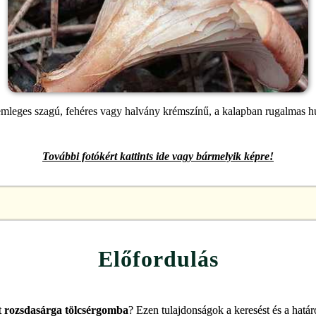
mleges szagú, fehéres vagy halvány krémszínű, a kalapban rugalmas h
További fotókért kattints ide vagy bármelyik képre!
Előfordulás
t
rozsdasárga tölcsérgomba
? Ezen tulajdonságok a keresést és a határo