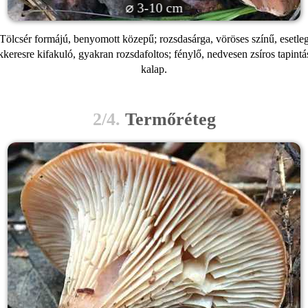
⌀ 3-10 cm
Tölcsér formájú, benyomott közepű; rozsdasárga, vöröses színű, esetle
kkeresre kifakuló, gyakran rozsdafoltos; fénylő, nedvesen zsíros tapintá
kalap.
2/4.
Termőréteg