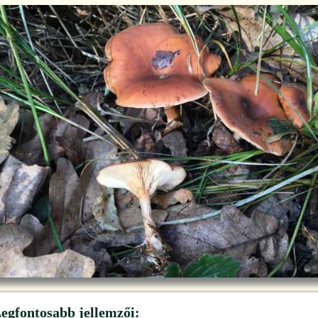
egfontosabb jellemzői: