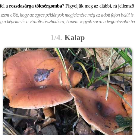
fel
a
rozsdasárga tölcsérgomba
? Figyeljük meg az alábbi, rá jellemző
zem előtt, hogy az egyes példányok megjelenése még az adott fajon belül is i
 a képekre és a vizuális összhatásra, hanem vegyük sorra a legfontosabb hat
1/4.
Kalap