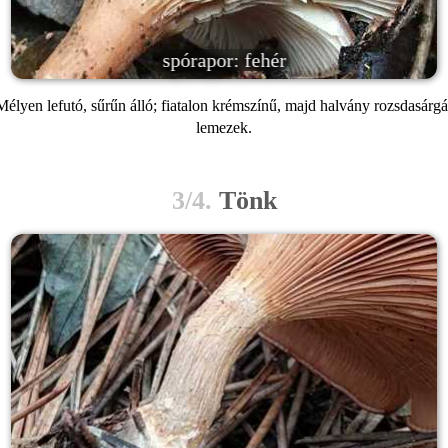
spórapor: fehér
Mélyen lefutó, sűrűn álló; fiatalon krémszínű, majd halvány rozsdasárgá
lemezek.
3/4.
Tönk