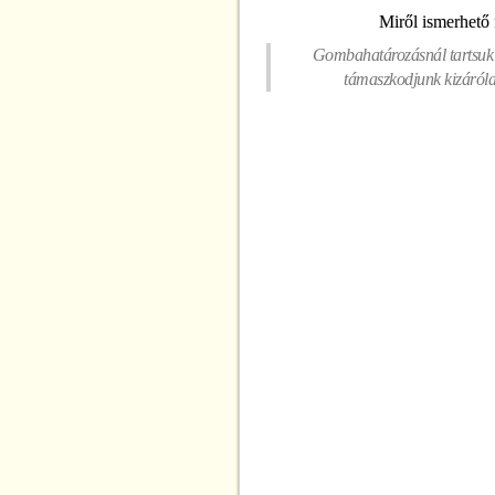
Miről ismerhető 
Gombahatározásnál tartsuk s
támaszkodjunk kizárólag