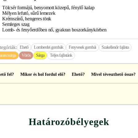
Tölcsér formájú, benyomott közepű, fénylő kalap
Mélyen lefutó, sűrű lemezek
Krémszínű, hengeres tönk
Semleges szag
Lomb- és fenyőerdőben nő, gyakran boszorkánykörben
tegóriák:
Ehető
Lomberdei gombák
Fenyvesek gombái
Szakellenőr fajlista
arancssárga
Vörös
Sárga
Teljes fajlistánk
ető fel?
Mikor és hol fordul elő?
Ehető?
Mivel téveszthető össze?
Határozóbélyegek