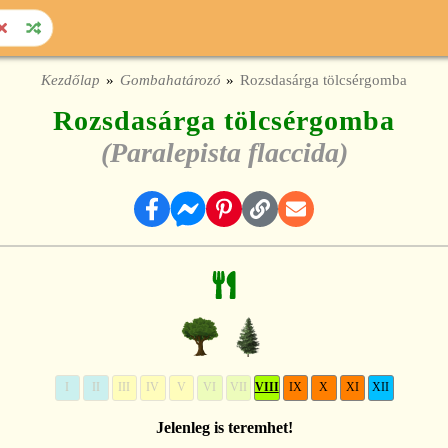
Kezdőlap
Gombahatározó
Rozsdasárga tölcsérgomba
Rozsdasárga tölcsérgomba
(Paralepista flaccida)
I
II
III
IV
V
VI
VII
VIII
IX
X
XI
XII
Jelenleg is teremhet!