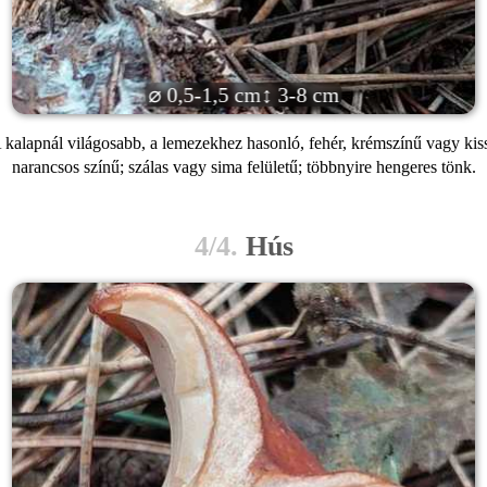
⌀ 0,5-1,5 cm
↕ 3-8 cm
 kalapnál világosabb, a lemezekhez hasonló, fehér, krémszínű vagy kis
narancsos színű; szálas vagy sima felületű; többnyire hengeres tönk.
4/4.
Hús