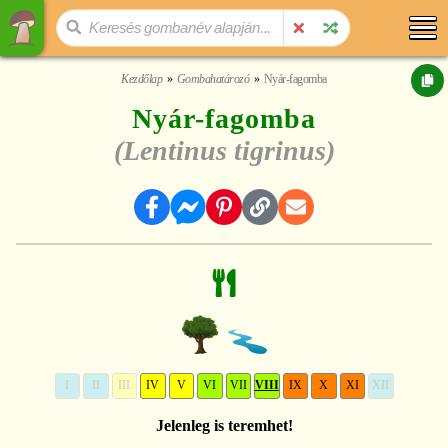
Kezdőlap
Gombahatározó
Nyár-fagomba
Nyár-fagomba
(Lentinus tigrinus)
I
II
III
IV
V
VI
VII
VIII
IX
X
XI
XII
Jelenleg is teremhet!