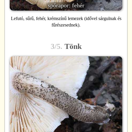
spórapor: fehér
Lefutó, sűrű, fehér, krémszínű lemezek (idővel sárgulnak és
fűrészesednek).
3/5.
Tönk