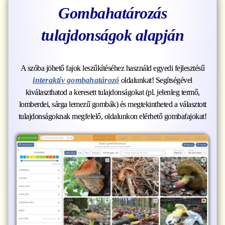
Gombahatározás
tulajdonságok alapján
A szóba jöhető fajok leszűkítéséhez használd egyedi fejlesztésű
interaktív gombahatározó
oldalunkat! Segítségével
kiválaszthatod a keresett tulajdonságokat (pl. jelenleg termő,
lomberdei, sárga lemezű gombák) és megtekintheted a választott
tulajdonságoknak megfelelő, oldalunkon elérhető gombafajokat!