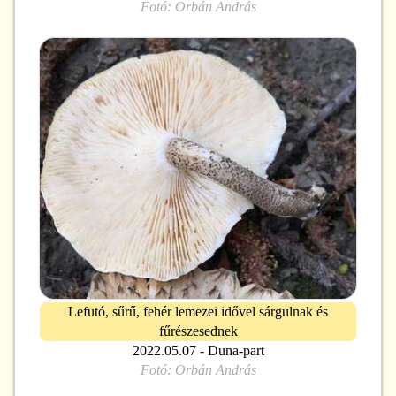
Fotó:
Orbán András
Lefutó, sűrű, fehér lemezei idővel sárgulnak és
fűrészesednek
2022.05.07 - Duna-part
Fotó:
Orbán András