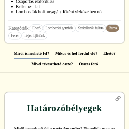
Csoportos előfordulás
Kellemes illat
Lombos fák holt anyagán, főként vízközelben nő
Kategóriák:
Ehető
Lomberdei gombák
Szakellenőr fajlista
Barna
Fehér
Teljes fajlistánk
Miről ismerhető fel?
Mikor és hol fordul elő?
Ehető?
Mivel téveszthető össze?
Összes fotó
Határozóbélyegek
Miről ismerhető fel
a
nyár-fagomba
? Figyeljük meg az