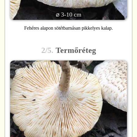
⌀ 3-10 cm
Fehéres alapon sötétbarnásan pikkelyes kalap.
2/5.
Termőréteg