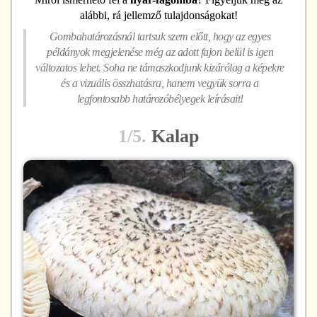
alábbi, rá jellemző tulajdonságokat!
Gombahatározásnál tartsuk szem előtt, hogy az egyes
példányok megjelenése még az adott fajon belül is igen
változatos lehet. Soha ne támaszkodjunk kizárólag a képekre
és a vizuális összhatásra, hanem vegyük sorra a
legfontosabb határozóbélyegek leírásait!
1/5.
Kalap