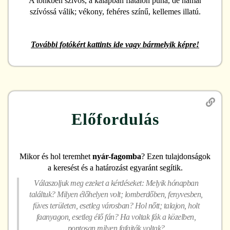
A tönkben szívós, a kalapban fiatalon puha, de hamar
szívóssá válik; vékony, fehéres színű, kellemes illatú.
További fotókért kattints ide vagy bármelyik képre!
Előfordulás
Mikor és hol teremhet
nyár-fagomba
? Ezen tulajdonságok
a keresést és a határozást egyaránt segítik.
Válaszoljuk meg ezeket a kérdéseket: Melyik hónapban
találtuk? Milyen élőhelyen volt; lomberdőben, fenyvesben,
füves területen, esetleg városban? Hol nőtt; talajon, holt
faanyagon, esetleg élő fán? Ha voltak fák a közelben,
pontosan milyen fafajták voltak?