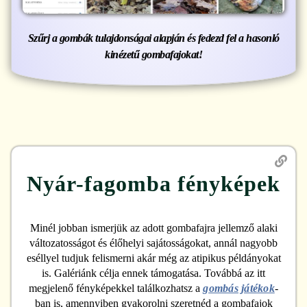
Szűrj a gombák tulajdonságai alapján és fedezd fel a hasonló
kinézetű gombafajokat!
Nyár-fagomba
fényképek
Minél jobban ismerjük az adott gombafajra jellemző alaki
változatosságot és élőhelyi sajátosságokat, annál nagyobb
eséllyel tudjuk felismerni akár még az atipikus példányokat
is. Galériánk célja ennek támogatása. Továbbá az itt
megjelenő fényképekkel találkozhatsz a
gombás játékok
-
ban is, amennyiben gyakorolni szeretnéd a gombafajok