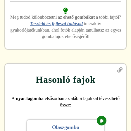
Meg tudod különböztetni
az
ehető
gombákat
a többi fajtól?
Teszteld és fejleszd tudásod
interaktív
gyakorlójátékunkban, ahol fotók alapján tanulhatsz az egyes
gombafajok ehetőségéről!
Hasonló fajok
A
nyár-fagomba
elsősorban az alábbi fajokkal téveszthető
össze:
Olaszgomba