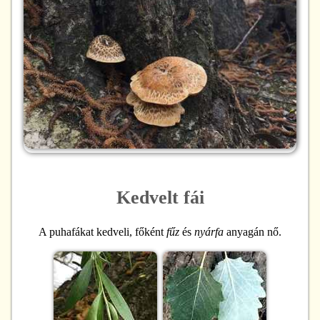
Kedvelt fái
A puhafákat kedveli, főként
fűz
és
nyárfa
anyagán nő.