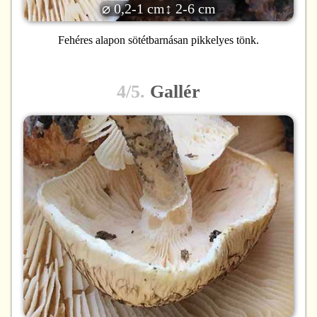
⌀ 0,2-1 cm
↕ 2-6 cm
Fehéres alapon sötétbarnásan pikkelyes tönk.
4/5.
Gallér