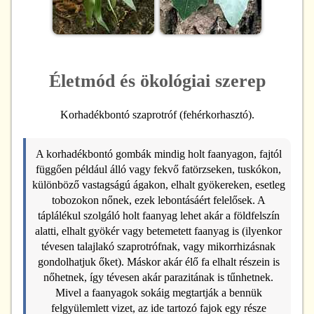
Életmód és ökológiai szerep
Korhadékbontó szaprotróf (fehérkorhasztó).
A korhadékbontó gombák mindig holt faanyagon, fajtól
függően például álló vagy fekvő fatörzseken, tuskókon,
különböző vastagságú ágakon, elhalt gyökereken, esetleg
tobozokon nőnek, ezek lebontásáért felelősek. A
táplálékul szolgáló holt faanyag lehet akár a földfelszín
alatti, elhalt gyökér vagy betemetett faanyag is (ilyenkor
tévesen talajlakó szaprotrófnak, vagy mikorrhizásnak
gondolhatjuk őket). Máskor akár élő fa elhalt részein is
nőhetnek, így tévesen akár parazitának is tűnhetnek.
Mivel a faanyagok sokáig megtartják a bennük
felgyülemlett vizet, az ide tartozó fajok egy része