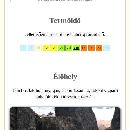
Termőidő
Jellemzően áprilistól novemberig fordul elő.
I
II
III
IV
V
VI
VII
VIII
IX
X
XI
XII
Élőhely
Lombos fák holt anyagán, csoportosan nő, főként vízparti
puhafák kidőlt törzsén, tuskóján.