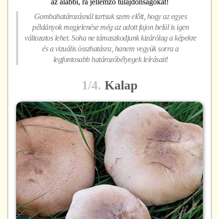
az alábbi, rá jellemző tulajdonságokat!
Gombahatározásnál tartsuk szem előtt, hogy az egyes
példányok megjelenése még az adott fajon belül is igen
változatos lehet. Soha ne támaszkodjunk kizárólag a képekre
és a vizuális összhatásra, hanem vegyük sorra a
legfontosabb határozóbélyegek leírásait!
1/4.
Kalap