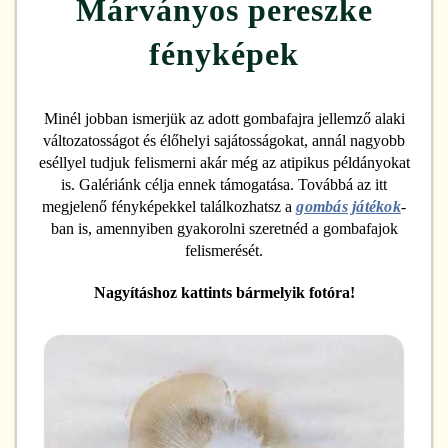
Márványos pereszke
fényképek
Minél jobban ismerjük az adott gombafajra jellemző alaki
változatosságot és élőhelyi sajátosságokat, annál nagyobb
eséllyel tudjuk felismerni akár még az atipikus példányokat
is. Galériánk célja ennek támogatása. Továbbá az itt
megjelenő fényképekkel találkozhatsz a
gombás játékok
-
ban is, amennyiben gyakorolni szeretnéd a gombafajok
felismerését.
Nagyításhoz kattints bármelyik fotóra!