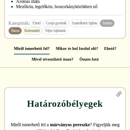
Aromás illatú
Mezőkön, legelőkön, boszorkánykörökben nő
Kategóriák:
Ehető
Gyepi gombák
Szakellenőr fajlista
Szürke
Barna
Krémszínű
Teljes fajlistánk
Miről ismerhető fel?
Mikor és hol fordul elő?
Ehető?
Mivel téveszthető össze?
Összes fotó
Határozóbélyegek
Miről ismerhető fel
a
márványos pereszke
? Figyeljük meg