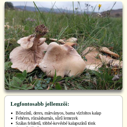
Legfontosabb jellemzői:
Bőrszínű, deres, márványos, barna vízfoltos kalap
Fehéres, rózsásbarnás, sűrű lemezek
Szálas felületű, többé-kevésbé kalapszínű tönk