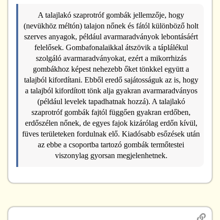
A talajlakó szaprotróf gombák jellemzője, hogy
(nevükhöz méltón) talajon nőnek és fától különböző holt
szerves anyagok, például avarmaradványok lebontásáért
felelősek. Gombafonalaikkal átszövik a táplálékul
szolgáló avarmaradványokat, ezért a mikorrhizás
gombákhoz képest nehezebb őket tönkkel együtt a
talajból kifordítani. Ebből eredő sajátosságuk az is, hogy
a talajból kifordított tönk alja gyakran avarmaradványos
(például levelek tapadhatnak hozzá). A talajlakó
szaprotróf gombák fajtól függően gyakran erdőben,
erdőszélen nőnek, de egyes fajok kizárólag erdőn kívül,
füves területeken fordulnak elő. Kiadósabb esőzések után
az ebbe a csoportba tartozó gombák termőtestei
viszonylag gyorsan megjelenhetnek.