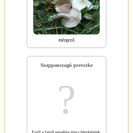
mérgező
Szappanszagú pereszke
?
Erről a fajról egyelőre nincs fényképünk.