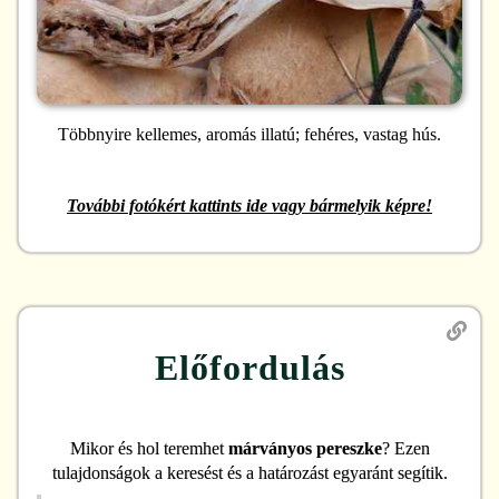
Többnyire kellemes, aromás illatú; fehéres, vastag hús.
További fotókért kattints ide vagy bármelyik képre!
Előfordulás
Mikor és hol teremhet
márványos pereszke
? Ezen
tulajdonságok a keresést és a határozást egyaránt segítik.