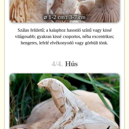
⌀ 1-2 cm
↕ 3-7 cm
Szálas felületű; a kalaphoz hasonló színű vagy kissé
világosabb; gyakran kissé csoportos, néha excentrikus;
hengeres, lefelé elvékonyodó vagy görbült tönk.
4/4.
Hús