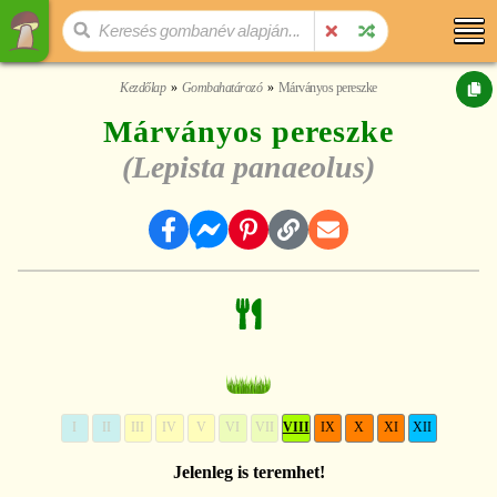
Kezdőlap
Gombahatározó
Márványos pereszke
Márványos pereszke
(Lepista panaeolus)
I
II
III
IV
V
VI
VII
VIII
IX
X
XI
XII
Jelenleg is teremhet!