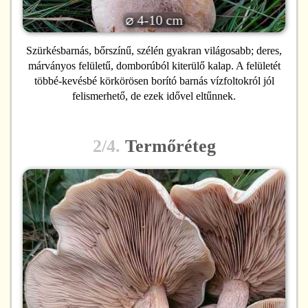
⌀ 4-10 cm
Szürkésbarnás, bőrszínű, szélén gyakran világosabb; deres,
márványos felületű, domborúból kiterülő kalap. A felületét
többé-kevésbé körkörösen borító barnás vízfoltokról jól
felismerhető, de ezek idővel eltűnnek.
2/4.
Termőréteg