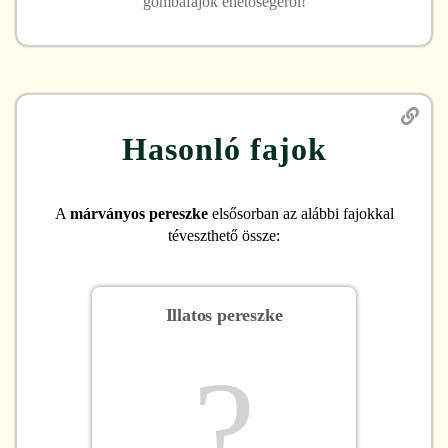
gombafajok ehetőségéről!
Hasonló fajok
A
márványos pereszke
elsősorban az alábbi fajokkal
téveszthető össze:
Illatos pereszke
?