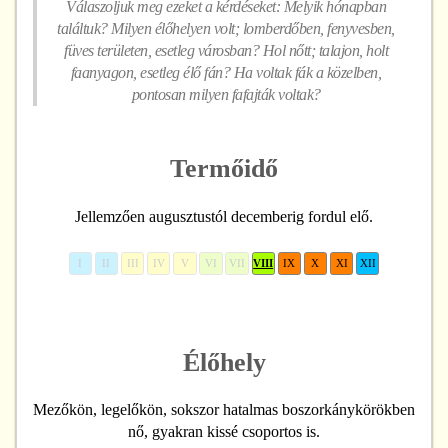
Válaszoljuk meg ezeket a kérdéseket: Melyik hónapban
találtuk? Milyen élőhelyen volt; lomberdőben, fenyvesben,
füves területen, esetleg városban? Hol nőtt; talajon, holt
faanyagon, esetleg élő fán? Ha voltak fák a közelben,
pontosan milyen fafajták voltak?
Termőidő
Jellemzően augusztustól decemberig fordul elő.
I
II
III
IV
V
VI
VII
VIII
IX
X
XI
XII
Élőhely
Mezőkön, legelőkön, sokszor hatalmas boszorkánykörökben
nő, gyakran kissé csoportos is.