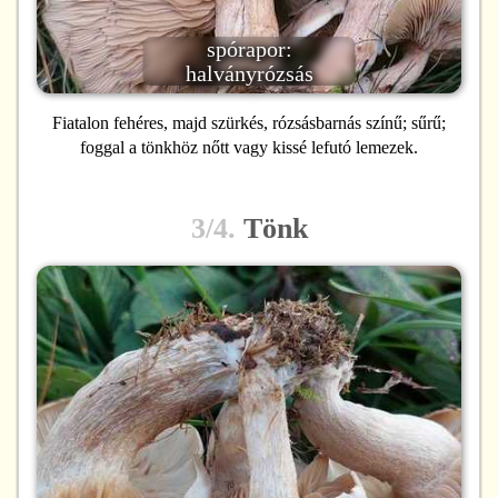
spórapor:
halványrózsás
Fiatalon fehéres, majd szürkés, rózsásbarnás színű; sűrű;
foggal a tönkhöz nőtt vagy kissé lefutó lemezek.
3/4.
Tönk