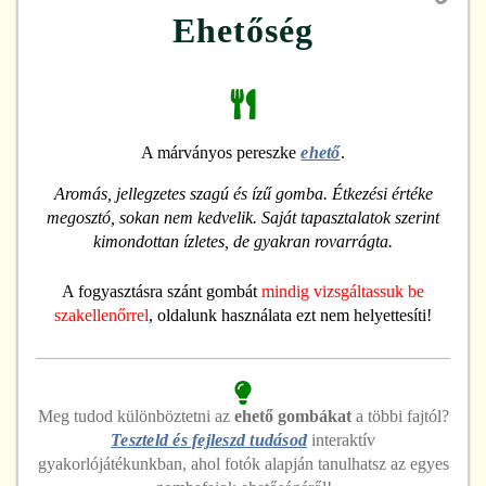
Ehetőség
A márványos pereszke
ehető
.
Aromás, jellegzetes szagú és ízű gomba. Étkezési értéke
megosztó, sokan nem kedvelik. Saját tapasztalatok szerint
kimondottan ízletes, de gyakran rovarrágta.
A fogyasztásra szánt gombát
mindig vizsgáltassuk be
szakellenőrrel
, oldalunk használata ezt nem helyettesíti!
Meg tudod különböztetni
az
ehető
gombákat
a többi fajtól?
Teszteld és fejleszd tudásod
interaktív
gyakorlójátékunkban, ahol fotók alapján tanulhatsz az egyes