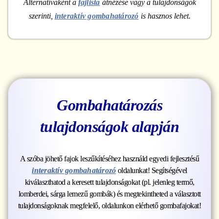
Alternatívaként a
fajlista
átnézése vagy a tulajdonságok
szerinti,
interaktív gombahatározó
is hasznos lehet.
Gombahatározás
tulajdonságok alapján
A szóba jöhető fajok leszűkítéséhez használd egyedi fejlesztésű
interaktív gombahatározó
oldalunkat! Segítségével
kiválaszthatod a keresett tulajdonságokat (pl. jelenleg termő,
lomberdei, sárga lemezű gombák) és megtekintheted a választott
tulajdonságoknak megfelelő, oldalunkon elérhető gombafajokat!