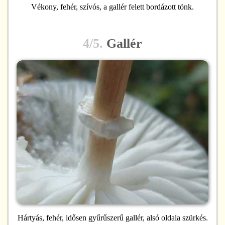
Vékony, fehér, szívós, a gallér felett bordázott tönk.
4/5.
Gallér
Hártyás, fehér, idősen gyűrűszerű gallér, alsó oldala szürkés.