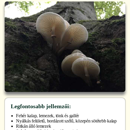
Legfontosabb jellemzői:
Fehér kalap, lemezek, tönk és gallér
Nyálkás felületű, bordázott szélű, közepén sötétebb kalap
Ritkán álló lemezek