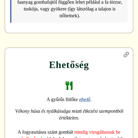
faanyag gombafajtól függően lehet például a fa törzse,
tuskója, vagy gyökere (így látszólag a talajon is
nőhetnek).
Ehetőség
A gyűrűs fülőke
ehető
.
Vékony húsa és nyálkássága miatt étkezési szempontból
értéktelen.
A fogyasztásra szánt gombát
mindig vizsgáltassuk be