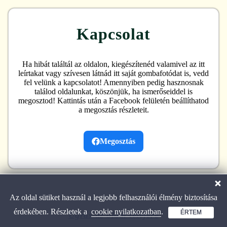
Kapcsolat
Ha hibát találtál az oldalon, kiegészítenéd valamivel az itt
leírtakat vagy szívesen látnád itt saját gombafotódat is, vedd
fel velünk a kapcsolatot! Amennyiben pedig hasznosnak
találod oldalunkat, köszönjük, ha ismerőseiddel is
megosztod! Kattintás után a Facebook felületén beállíthatod
a megosztás részleteit.
Megosztás
Az oldal sütiket használ a legjobb felhasználói élmény biztosítása
érdekében. Részletek a
cookie nyilatkozatban
.
ÉRTEM
Ugrás az oldal tetejére