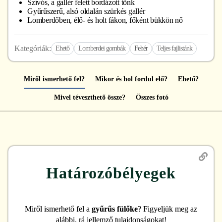
Szívós, a gallér felett bordázott tönk
Gyűrűszerű, alsó oldalán szürkés gallér
Lomberdőben, élő- és holt fákon, főként bükkön nő
Kategóriák:
Ehető
Lomberdei gombák
Fehér
Teljes fajlistánk
Miről ismerhető fel?
Mikor és hol fordul elő?
Ehető?
Mivel téveszthető össze?
Összes fotó
Határozóbélyegek
Miről ismerhető fel
a
gyűrűs fülőke
? Figyeljük meg az
alábbi, rá jellemző tulajdonságokat!