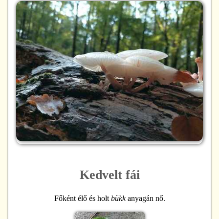
Kedvelt fái
Főként élő és holt
bükk
anyagán nő.