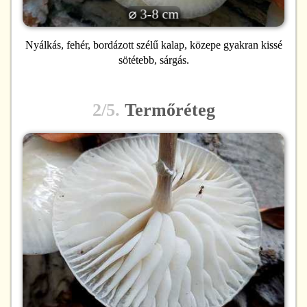
⌀ 3-8 cm
Nyálkás, fehér, bordázott szélű kalap, közepe gyakran kissé
sötétebb, sárgás.
2/5.
Termőréteg