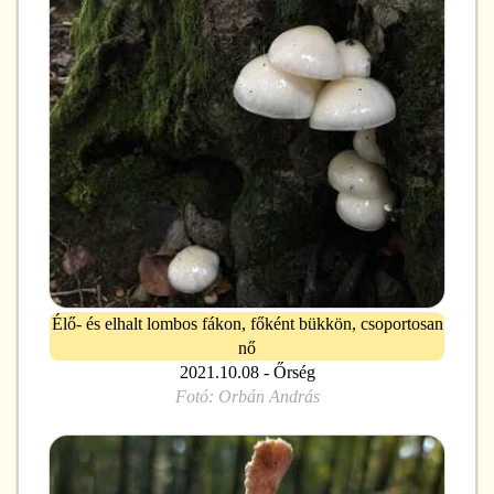
Élő- és elhalt lombos fákon, főként bükkön, csoportosan
nő
2021.10.08 - Őrség
Fotó:
Orbán András