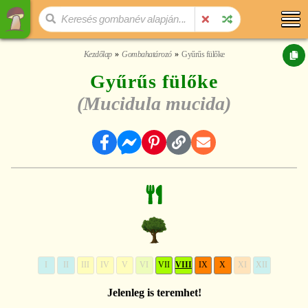
Kezdőlap
Gombahatározó
Gyűrűs fülőke
Gyűrűs fülőke
(Mucidula mucida)
I
II
III
IV
V
VI
VII
VIII
IX
X
XI
XII
Jelenleg is teremhet!