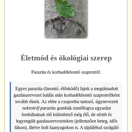
Életmód és ökológiai szerep
Parazita és korhadékbontó szaprotróf.
Egyes parazita (farontó, élősködő) fajok a megtámadott
gazdaszervezet halála után korhadékbontó szaprotrófként
tovább élnek. Az ebbe a csoportba tartozó, úgynevezett
nekrotróf parazita
gombák ennélfogva egyaránt
fordulhatnak elő különböző még élő, de sérült és
legyengült gazdaszervezeteken (jellemzően beteg, idős
fákon), illetve holt faanyagokon is. A táplálékul szolgáló