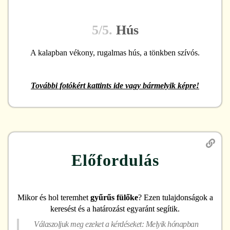
5/5.
Hús
A kalapban vékony, rugalmas hús, a tönkben szívós.
További fotókért kattints ide vagy bármelyik képre!
Előfordulás
Mikor és hol teremhet
gyűrűs fülőke
? Ezen tulajdonságok a
keresést és a határozást egyaránt segítik.
Válaszoljuk meg ezeket a kérdéseket: Melyik hónapban