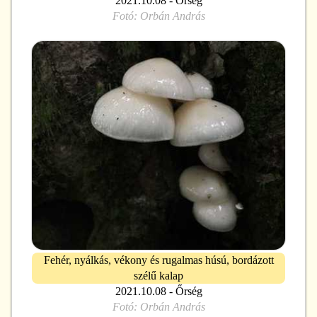
2021.10.08 - Őrség
Fotó:
Orbán András
Fehér, nyálkás, vékony és rugalmas húsú, bordázott
szélű kalap
2021.10.08 - Őrség
Fotó:
Orbán András