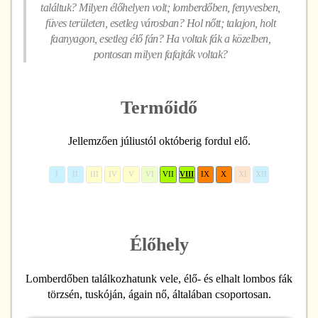
találtuk? Milyen élőhelyen volt; lomberdőben, fenyvesben,
füves területen, esetleg városban? Hol nőtt; talajon, holt
faanyagon, esetleg élő fán? Ha voltak fák a közelben,
pontosan milyen fafajták voltak?
Termőidő
Jellemzően júliustól októberig fordul elő.
I
II
III
IV
V
VI
VII
VIII
IX
X
XI
XII
Élőhely
Lomberdőben találkozhatunk vele, élő- és elhalt lombos fák
törzsén, tuskóján, ágain nő, általában csoportosan.