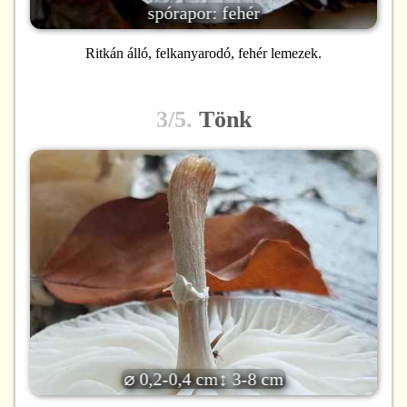
spórapor: fehér
Ritkán álló, felkanyarodó, fehér lemezek.
3/5.
Tönk
⌀ 0,2-0,4 cm
↕ 3-8 cm