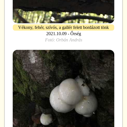
Vékony, fehér, szívós, a gallér felett bordázott tönk
2021.10.09 - Őrség
Fotó:
Orbán András