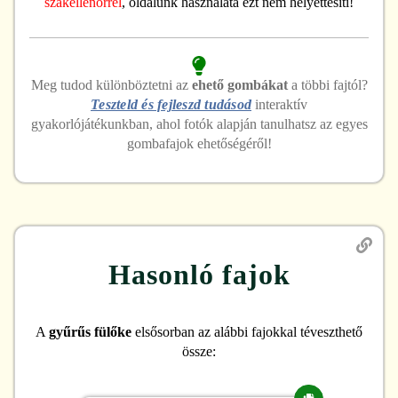
szakellenőrrel
, oldalunk használata ezt nem helyettesíti!
Meg tudod különböztetni
az
ehető
gombákat
a többi fajtól?
Teszteld és fejleszd tudásod
interaktív
gyakorlójátékunkban, ahol fotók alapján tanulhatsz az egyes
gombafajok ehetőségéről!
Hasonló fajok
A
gyűrűs fülőke
elsősorban az alábbi fajokkal téveszthető
össze: