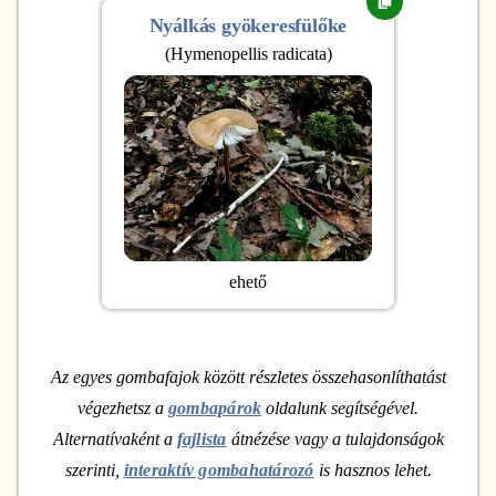
Nyálkás gyökeresfülőke
(
Hymenopellis radicata
)
ehető
Az egyes gombafajok között részletes összehasonlíthatást
végezhetsz a
gombapárok
oldalunk segítségével.
Alternatívaként a
fajlista
átnézése vagy a tulajdonságok
szerinti,
interaktív gombahatározó
is hasznos lehet.