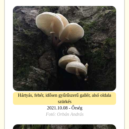
Hártyás, fehér, idősen gyűrűszerű gallér, alsó oldala
szürkés
2021.10.08 - Őrség
Fotó:
Orbán András