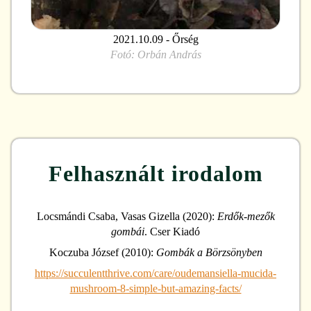
2021.10.09 - Őrség
Fotó:
Orbán András
Felhasznált irodalom
Locsmándi Csaba, Vasas Gizella (2020):
Erdők-mezők
gombái
. Cser Kiadó
Koczuba József (2010):
Gombák a Börzsönyben
https://succulentthrive.com/care/oudemansiella-mucida-
mushroom-8-simple-but-amazing-facts/