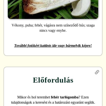
Vékony, puha; fehér, vágásra nem színeződő hús; szaga
nincs vagy enyhe.
További fotókért kattints ide vagy bármelyik képre!
Előfordulás
Mikor és hol teremhet
fehér tarlógomba
? Ezen
tulajdonságok a keresést és a határozást egyaránt segítik.