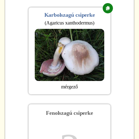
Karbolszagú csiperke
(
Agaricus xanthodermus
)
mérgező
Fenolszagú csiperke