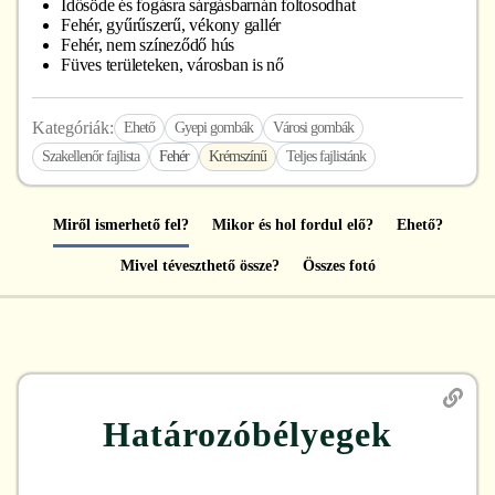
Idősöde és fogásra sárgásbarnán foltosodhat
Fehér, gyűrűszerű, vékony gallér
Fehér, nem színeződő hús
Füves területeken, városban is nő
Kategóriák:
Ehető
Gyepi gombák
Városi gombák
Szakellenőr fajlista
Fehér
Krémszínű
Teljes fajlistánk
Miről ismerhető fel?
Mikor és hol fordul elő?
Ehető?
Mivel téveszthető össze?
Összes fotó
Határozóbélyegek