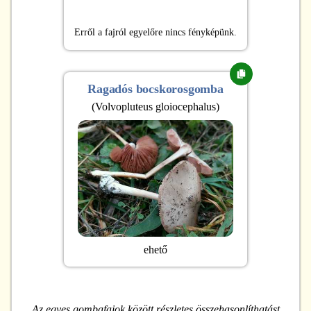
Erről a fajról egyelőre nincs fényképünk.
Ragadós bocskorosgomba
(
Volvopluteus gloiocephalus
)
ehető
Az egyes gombafajok között részletes összehasonlíthatást