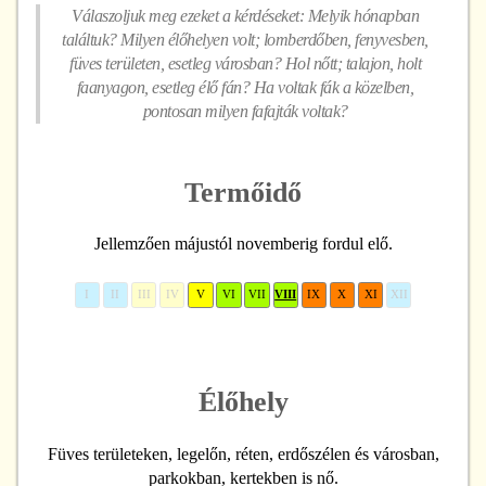
Válaszoljuk meg ezeket a kérdéseket: Melyik hónapban
találtuk? Milyen élőhelyen volt; lomberdőben, fenyvesben,
füves területen, esetleg városban? Hol nőtt; talajon, holt
faanyagon, esetleg élő fán? Ha voltak fák a közelben,
pontosan milyen fafajták voltak?
Termőidő
Jellemzően májustól novemberig fordul elő.
I
II
III
IV
V
VI
VII
VIII
IX
X
XI
XII
Élőhely
Füves területeken, legelőn, réten, erdőszélen és városban,
parkokban, kertekben is nő.