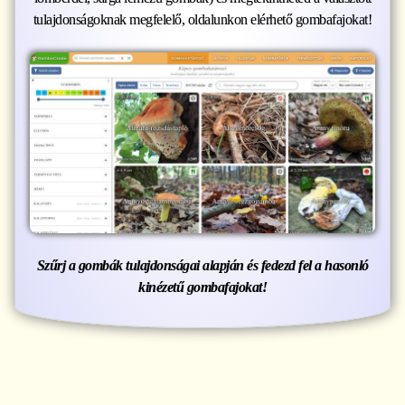
tulajdonságoknak megfelelő, oldalunkon elérhető gombafajokat!
Szűrj a gombák tulajdonságai alapján és fedezd fel a hasonló
kinézetű gombafajokat!