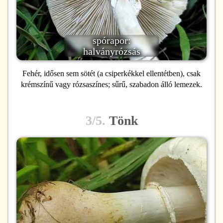
spórapor:
halványrózsás
Fehér, idősen sem sötét (a csiperkékkel ellentétben), csak
krémszínű vagy rózsaszínes; sűrű, szabadon álló lemezek.
3/5.
Tönk