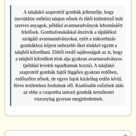
A talajlakó szaprotróf gombák jellemzője, hogy
(nevükhöz méltón) talajon nőnek és fától különböző holt
szerves anyagok, például avarmaradványok lebontásáért
felelősek. Gombafonalaikkal átszövik a táplálékul
szolgáló avarmaradványokat, ezért a mikorrhizás
gombákhoz képest nehezebb őket tönkkel együtt a
talajból kifordítani. Ebből eredő sajátosságuk az is, hogy
a talajból kifordított tönk alja gyakran avarmaradványos
(például levelek tapadhatnak hozzá). A talajlakó
szaprotróf gombák fajtól függően gyakran erdőben,
erdőszélen nőnek, de egyes fajok kizárólag erdőn kívül,
füves területeken fordulnak elő. Kiadósabb esőzések után
az ebbe a csoportba tartozó gombák termőtestei
viszonylag gyorsan megjelenhetnek.