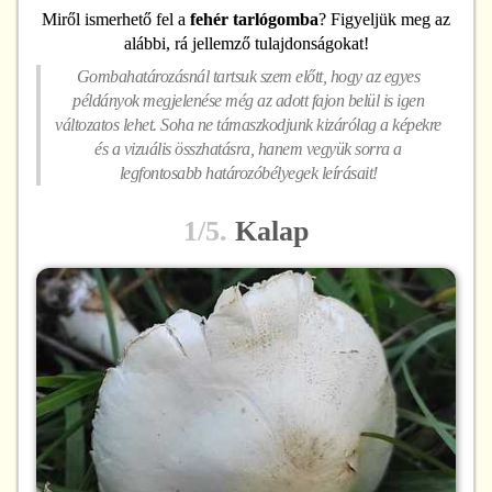
Miről ismerhető fel
a
fehér tarlógomba
? Figyeljük meg az
alábbi, rá jellemző tulajdonságokat!
Gombahatározásnál tartsuk szem előtt, hogy az egyes
példányok megjelenése még az adott fajon belül is igen
változatos lehet. Soha ne támaszkodjunk kizárólag a képekre
és a vizuális összhatásra, hanem vegyük sorra a
legfontosabb határozóbélyegek leírásait!
1/5.
Kalap