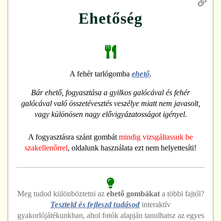
Ehetőség
A fehér tarlógomba
ehető
.
Bár ehető, fogyasztása a gyilkos galócával és fehér
galócával való összetévesztés veszélye miatt nem javasolt,
vagy különösen nagy elővigyázatosságot igényel.
A fogyasztásra szánt gombát
mindig vizsgáltassuk be
szakellenőrrel
, oldalunk használata ezt nem helyettesíti!
Meg tudod különböztetni
az
ehető
gombákat
a többi fajtól?
Teszteld és fejleszd tudásod
interaktív
gyakorlójátékunkban, ahol fotók alapján tanulhatsz az egyes