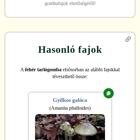
gombafajok ehetőségéről!
Hasonló fajok
A
fehér tarlógomba
elsősorban az alábbi fajokkal
téveszthető össze:
Gyilkos galóca
(
Amanita phalloides
)