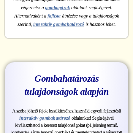
végezhetsz a
gombapárok
oldalunk segítségével.
Alternatívaként a
fajlista
átnézése vagy a tulajdonságok
szerinti,
interaktív gombahatározó
is hasznos lehet.
Gombahatározás
tulajdonságok alapján
A szóba jöhető fajok leszűkítéséhez használd egyedi fejlesztésű
interaktív gombahatározó
oldalunkat! Segítségével
kiválaszthatod a keresett tulajdonságokat (pl. jelenleg termő,
lomberdei, sárga lemezű gombák) és megtekintheted a választott