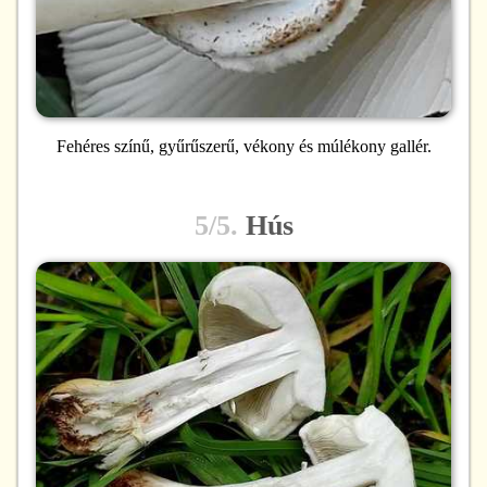
Fehéres színű, gyűrűszerű, vékony és múlékony gallér.
5/5.
Hús