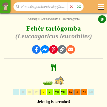
Kezdőlap
Gombahatározó
Fehér tarlógomba
Fehér tarlógomba
(Leucoagaricus leucothites)
I
II
III
IV
V
VI
VII
VIII
IX
X
XI
XII
Jelenleg is teremhet!