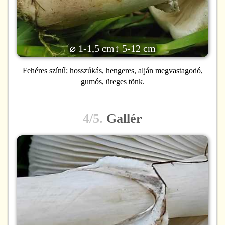
⌀ 1-1,5 cm
↕ 5-12 cm
Fehéres színű; hosszúkás, hengeres, alján megvastagodó,
gumós, üreges tönk.
4/5.
Gallér