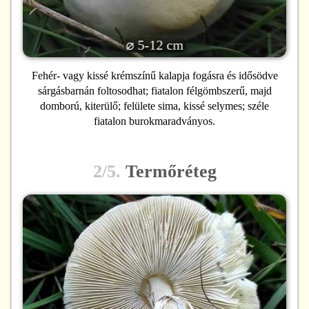
⌀ 5-12 cm
Fehér- vagy kissé krémszínű kalapja fogásra és idősödve
sárgásbarnán foltosodhat; fiatalon félgömbszerű, majd
domború, kiterülő; felülete sima, kissé selymes; széle
fiatalon burokmaradványos.
2/5.
Termőréteg