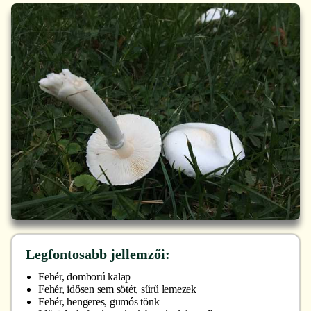
Legfontosabb jellemzői:
Fehér, domború kalap
Fehér, idősen sem sötét, sűrű lemezek
Fehér, hengeres, gumós tönk