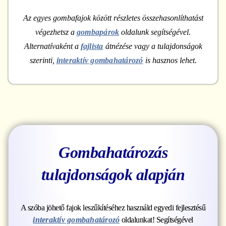
Az egyes gombafajok között részletes összehasonlíthatást
végezhetsz a
gombapárok
oldalunk segítségével.
Alternatívaként a
fajlista
átnézése vagy a tulajdonságok
szerinti,
interaktív gombahatározó
is hasznos lehet.
Gombahatározás
tulajdonságok alapján
A szóba jöhető fajok leszűkítéséhez használd egyedi fejlesztésű
interaktív gombahatározó
oldalunkat! Segítségével