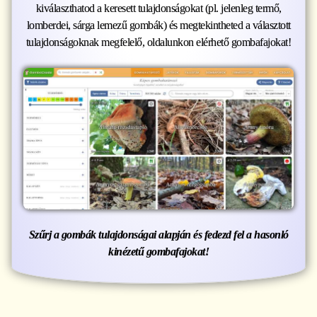
kiválaszthatod a keresett tulajdonságokat (pl. jelenleg termő,
lomberdei, sárga lemezű gombák) és megtekintheted a választott
tulajdonságoknak megfelelő, oldalunkon elérhető gombafajokat!
Szűrj a gombák tulajdonságai alapján és fedezd fel a hasonló
kinézetű gombafajokat!