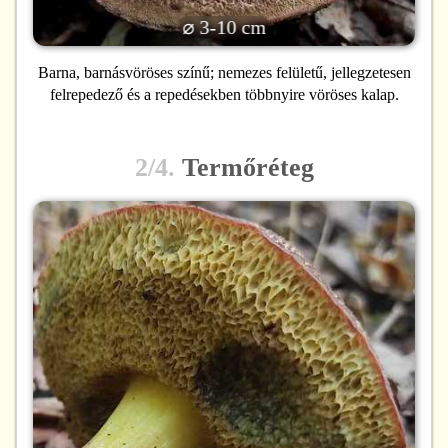
⌀ 3-10 cm
Barna, barnásvöröses színű; nemezes felületű, jellegzetesen
felrepedező és a repedésekben többnyire vöröses kalap.
2/4.
Termőréteg