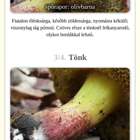
spórapor: olívbarna
Fiatalon élénksárga, később zöldessárga, nyomásra kékülő;
viszonylag tág pórusú. Csöves része a tönknél felkanyarodó,
olykor bordákkal lefutó.
3/4.
Tönk