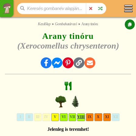
Kezdőlap
Gombahatározó
Arany tinóru
Arany tinóru
(Xerocomellus chrysenteron)
I
II
III
IV
V
VI
VII
VIII
IX
X
XI
XII
Jelenleg is teremhet!