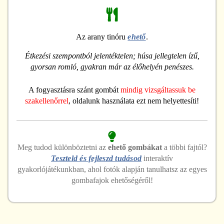
Az arany tinóru
ehető
.
Étkezési szempontból jelentéktelen; húsa jellegtelen ízű,
gyorsan romló, gyakran már az élőhelyén penészes.
A fogyasztásra szánt gombát
mindig vizsgáltassuk be
szakellenőrrel
, oldalunk használata ezt nem helyettesíti!
Meg tudod különböztetni
az
ehető
gombákat
a többi fajtól?
Teszteld és fejleszd tudásod
interaktív
gyakorlójátékunkban, ahol fotók alapján tanulhatsz az egyes
gombafajok ehetőségéről!