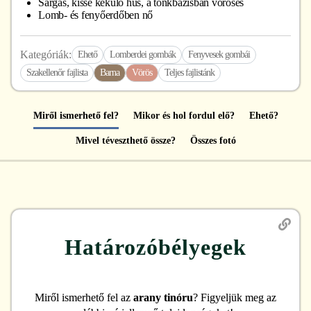
Sárgás, kissé kékülő hús, a tönkbázisban vöröses
Lomb- és fenyőerdőben nő
Kategóriák:
Ehető
Lomberdei gombák
Fenyvesek gombái
Szakellenőr fajlista
Barna
Vörös
Teljes fajlistánk
Miről ismerhető fel?
Mikor és hol fordul elő?
Ehető?
Mivel téveszthető össze?
Összes fotó
Határozóbélyegek
Miről ismerhető fel
az
arany tinóru
? Figyeljük meg az