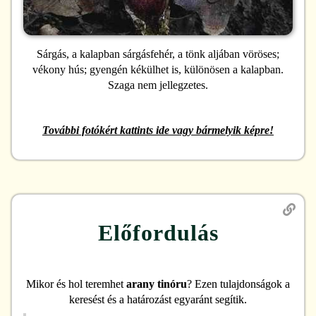
Sárgás, a kalapban sárgásfehér, a tönk aljában vöröses;
vékony hús; gyengén kékülhet is, különösen a kalapban.
Szaga nem jellegzetes.
További fotókért kattints ide vagy bármelyik képre!
Előfordulás
Mikor és hol teremhet
arany tinóru
? Ezen tulajdonságok a
keresést és a határozást egyaránt segítik.