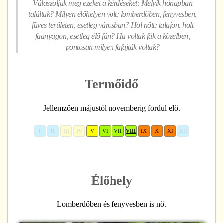
Válaszoljuk meg ezeket a kérdéseket: Melyik hónapban
találtuk? Milyen élőhelyen volt; lomberdőben, fenyvesben,
füves területen, esetleg városban? Hol nőtt; talajon, holt
faanyagon, esetleg élő fán? Ha voltak fák a közelben,
pontosan milyen fafajták voltak?
Termőidő
Jellemzően májustól novemberig fordul elő.
I
II
III
IV
V
VI
VII
VIII
IX
X
XI
XII
Élőhely
Lomberdőben és fenyvesben is nő.