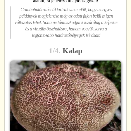
alábbi, rá jellemző tulajdonságokat!
Gombahatározásnál tartsuk szem előtt, hogy az egyes
példányok megjelenése még az adott fajon belül is igen
változatos lehet. Soha ne támaszkodjunk kizárólag a képekre
és a vizuális összhatásra, hanem vegyük sorra a
legfontosabb határozóbélyegek leírásait!
1/4.
Kalap