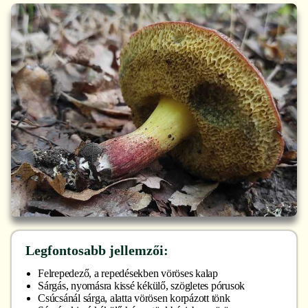
Legfontosabb jellemzői:
Felrepedező, a repedésekben vöröses kalap
Sárgás, nyomásra kissé kékülő, szögletes pórusok
Csúcsánál sárga, alatta vörösen korpázott tönk