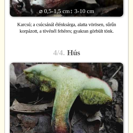
⌀ 0,5-1,5 cm
↕ 3-10 cm
Karcsú; a csúcsánál élénksárga, alatta vörösen, sűrűn
korpázott, a tövénél fehéres; gyakran görbült tönk.
4/4.
Hús