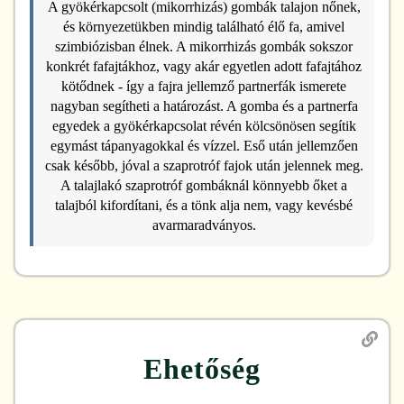
A gyökérkapcsolt (mikorrhizás) gombák talajon nőnek,
és környezetükben mindig található élő fa, amivel
szimbiózisban élnek. A mikorrhizás gombák sokszor
konkrét fafajtákhoz, vagy akár egyetlen adott fafajtához
kötődnek - így a fajra jellemző partnerfák ismerete
nagyban segítheti a határozást. A gomba és a partnerfa
egyedek a gyökérkapcsolat révén kölcsönösen segítik
egymást tápanyagokkal és vízzel. Eső után jellemzően
csak később, jóval a szaprotróf fajok után jelennek meg.
A talajlakó szaprotróf gombáknál könnyebb őket a
talajból kifordítani, és a tönk alja nem, vagy kevésbé
avarmaradványos.
Ehetőség