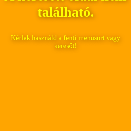
található.
Kérlek használd a fenti menüsort vagy
keresőt!