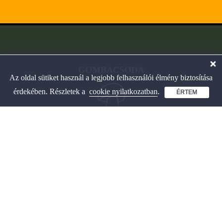
GOMBACSODA
Az oldal sütiket használ a legjobb felhasználói élmény biztosítása
érdekében. Részletek a
cookie nyilatkozatban
.
ÉRTEM
Interaktív gombahatározó
és játékos tanulás.
OLDALAINK
Gombahatározó