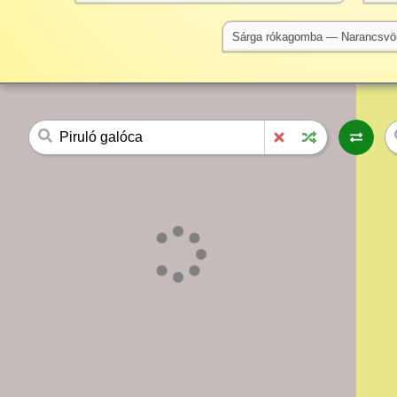
Sárga rókagomba — Narancsvö