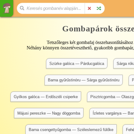
Gombapárok össze
Tetszőleges két gombafaj összehasonlításához 
Néhány könnyen összetéveszthető, gyakoribb gombapár,
Szürke galóca — Párducgalóca
Sárga rók
Barna gyűrűstinóru — Sárga gyűrűstinóru
P
Gyilkos galóca — Erdőszéli csiperke
Pisztricgomba — Olasz
Májusi pereszke — Nagy döggomba
Ízletes vargánya — Bar
Barna csengettyűgomba — Széleslemezű fülőke
Fehé