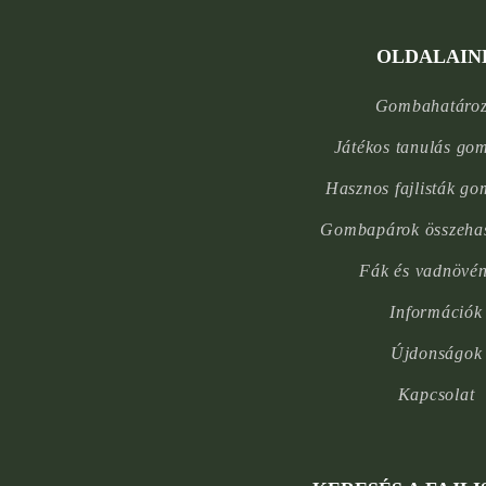
OLDALAIN
Gombahatáro
Játékos tanulás go
Hasznos fajlisták g
Gombapárok összehas
Fák és vadnövé
Információk
Újdonságok
Kapcsolat