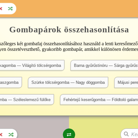
Gombapárok összehasonlítása
szőleges két gombafaj összehasonlításához használd a lenti keresőmező
n összetéveszthető, gyakoribb gombapár, amikkel különösen érdemes
ókagomba — Világító tölcsérgomba
Barna gyűrűstinóru — Sárga gyűrűs
laszgomba
Szürke tölcsérgomba — Nagy döggomba
Májusi pe
mba — Széleslemezű fülőke
Fehértejű keserűgomba — Földtoló gala