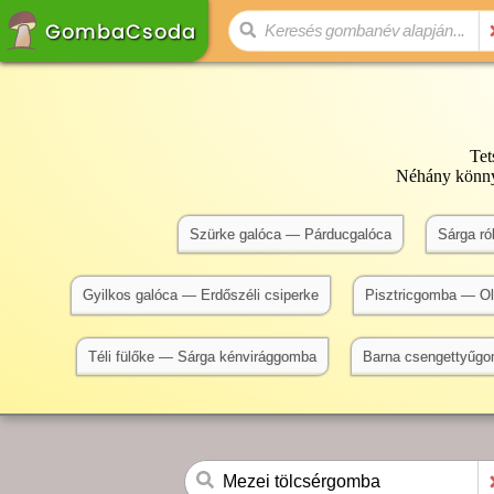
GombaCsoda
Tet
Néhány könnye
Szürke galóca — Párducgalóca
Sárga r
Gyilkos galóca — Erdőszéli csiperke
Pisztricgomba — O
Téli fülőke — Sárga kénvirággomba
Barna csengettyűgo