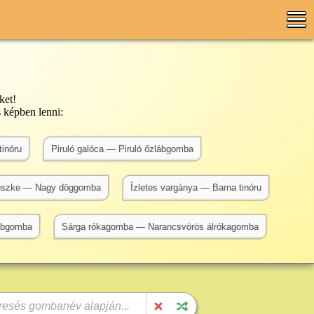
ket!
 képben lenni:
tinóru
Piruló galóca — Piruló őzlábgomba
reszke — Nagy döggomba
Ízletes vargánya — Barna tinóru
mbgomba
Sárga rókagomba — Narancsvörös álrókagomba