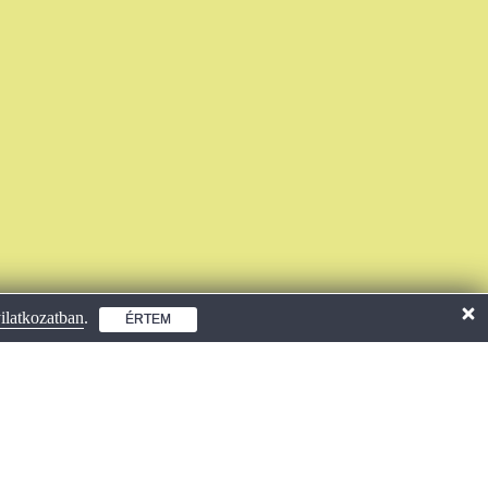
ilatkozatban
.
ÉRTEM