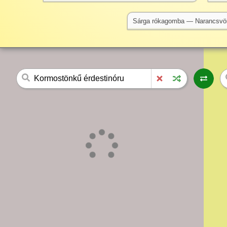
Sárga rókagomba — Narancsvö