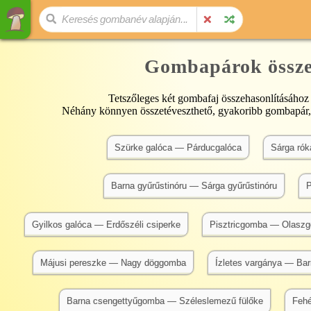
Gombapárok össze
Tetszőleges két gombafaj összehasonlításához 
Néhány könnyen összetéveszthető, gyakoribb gombapár,
Szürke galóca — Párducgalóca
Sárga rók
Barna gyűrűstinóru — Sárga gyűrűstinóru
P
Gyilkos galóca — Erdőszéli csiperke
Pisztricgomba — Olasz
Májusi pereszke — Nagy döggomba
Ízletes vargánya — Bar
Barna csengettyűgomba — Széleslemezű fülőke
Fehé