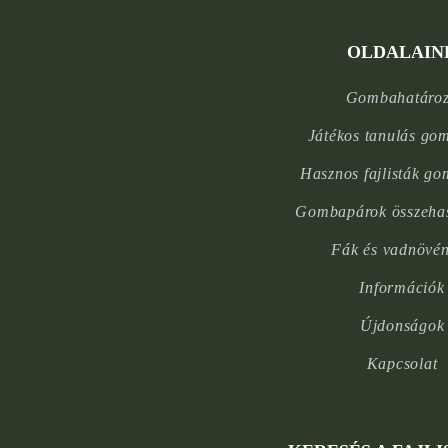
OLDALAIN
Gombahatáro
Játékos tanulás go
Hasznos fajlisták g
Gombapárok összehas
Fák és vadnövé
Információk
Újdonságok
Kapcsolat