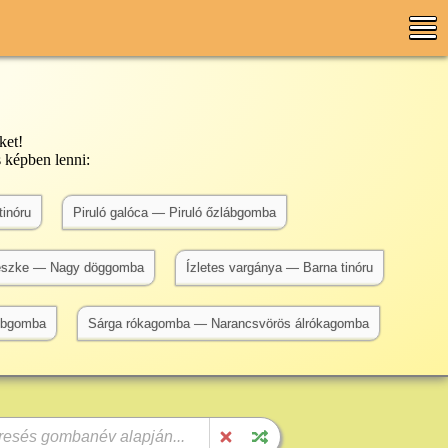
ket!
 képben lenni:
tinóru
Piruló galóca — Piruló őzlábgomba
reszke — Nagy döggomba
Ízletes vargánya — Barna tinóru
mbgomba
Sárga rókagomba — Narancsvörös álrókagomba