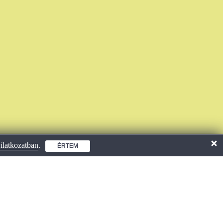
ilatkozatban
.
ÉRTEM