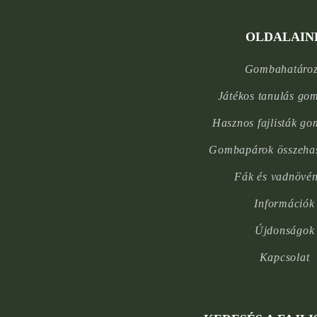
OLDALAIN
Gombahatáro
Játékos tanulás go
Hasznos fajlisták g
Gombapárok összehas
Fák és vadnövé
Információk
Újdonságok
Kapcsolat