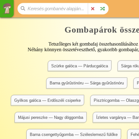
Gombapárok össze
Tetszőleges két gombafaj összehasonlításához 
Néhány könnyen összetéveszthető, gyakoribb gombapár,
Szürke galóca — Párducgalóca
Sárga rók
Barna gyűrűstinóru — Sárga gyűrűstinóru
P
Gyilkos galóca — Erdőszéli csiperke
Pisztricgomba — Olasz
Májusi pereszke — Nagy döggomba
Ízletes vargánya — Bar
Barna csengettyűgomba — Széleslemezű fülőke
Fehé