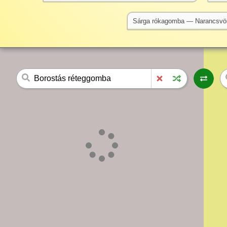
Sárga rókagomba — Narancsvö