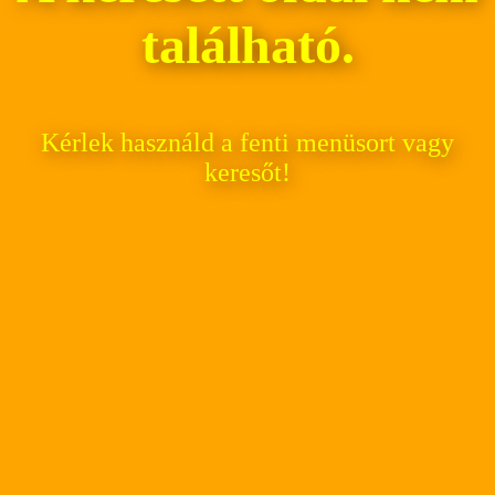
található.
Kérlek használd a fenti menüsort vagy
keresőt!