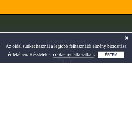
GOMBACSODA
Az oldal sütiket használ a legjobb felhasználói élmény biztosítása
érdekében. Részletek a
cookie nyilatkozatban
.
ÉRTEM
Interaktív gombahatározó
és játékos tanulás.
OLDALAINK
Gombahatározó