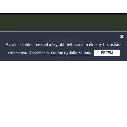
GOMBACSODA
Az oldal sütiket használ a legjobb felhasználói élmény biztosítása
érdekében. Részletek a
cookie nyilatkozatban
.
ÉRTEM
Interaktív gombahatározó
és játékos tanulás.
OLDALAINK
Gombahatározó